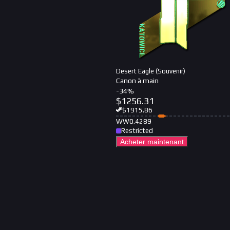
Desert Eagle (Souvenir)
Canon à main
-
34
%
$
1256.31
$
1915.86
WW
0.4289
Restricted
Acheter maintenant