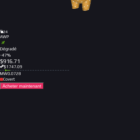
24
AWP
Dégradé
-
47
%
$
916.71
$
1747.09
MW
0.0728
Covert
Acheter maintenant