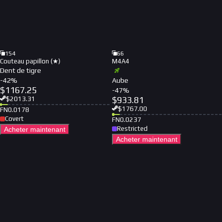
154
66
Couteau papillon (★)
M4A4
Dent de tigre
-
42
%
Aube
$
1167.25
-
47
%
$
933.81
$
2013.31
$
1767.00
FN
0.0178
Covert
FN
0.0237
Restricted
Acheter maintenant
Acheter maintenant