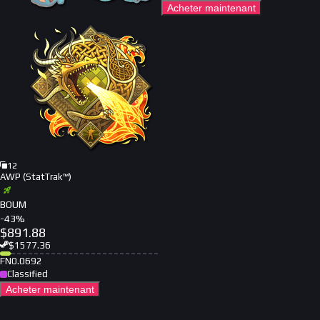
Acheter maintenant
12
AWP (StatTrak™)
BOUM
-
43
%
$
891.88
$
1577.36
FN
0.0692
Classified
Acheter maintenant