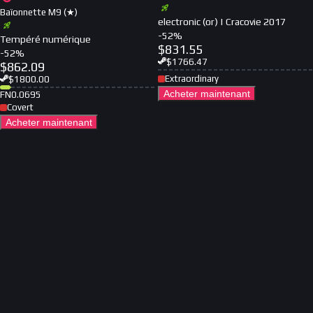
Baïonnette M9 (★)
electronic (or) | Cracovie 2017
-
52
%
Tempéré numérique
$
831.55
-
52
%
$
1766.47
$
862.09
Extraordinary
$
1800.00
Acheter maintenant
FN
0.0695
Covert
Acheter maintenant