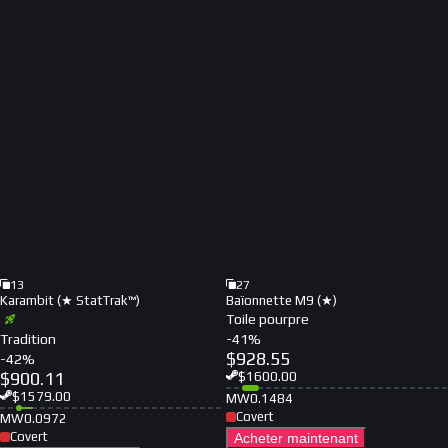
13
27
Karambit (★ StatTrak™)
Baïonnette M9 (★)
Toile pourpre
Tradition
-
41
%
$
928.55
-
42
%
$
900.11
$
1600.00
$
1579.00
MW
0.1484
Covert
MW
0.0972
Covert
Acheter maintenant