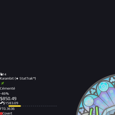
14
Karambit (★ StatTrak™)
Cémenté
-
46
%
$
850.49
$
1583.09
FT
0.3636
Covert