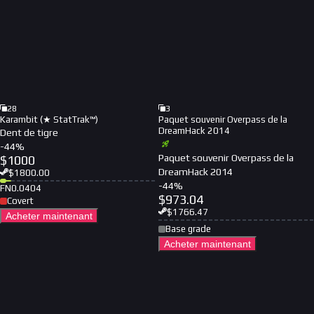
28
3
Karambit (★ StatTrak™)
Paquet souvenir Overpass de la
DreamHack 2014
Dent de tigre
-
44
%
Paquet souvenir Overpass de la
$
1000
DreamHack 2014
$
1800.00
-
44
%
FN
0.0404
$
973.04
Covert
$
1766.47
Acheter maintenant
Base grade
Acheter maintenant