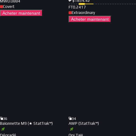
$
1854.42
MW
0.0884
Covert
FT
0.2417
Extraordinary
Acheter maintenant
Acheter maintenant
36
34
Baïonnette M9 (★ StatTrak™)
AWP (StatTrak™)
Dégradé
Oni Taiji