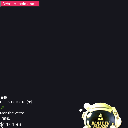
Acheter maintenant
49
Gants de moto (★)
Menthe verte
-
38
%
$
1141.98