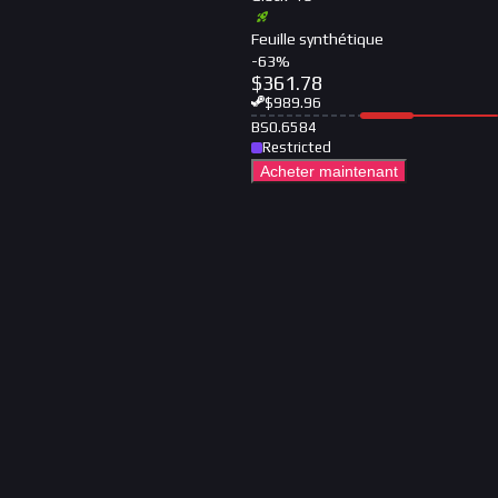
Feuille synthétique
-
63
%
$
361.78
$
989.96
BS
0.6584
Restricted
Acheter maintenant