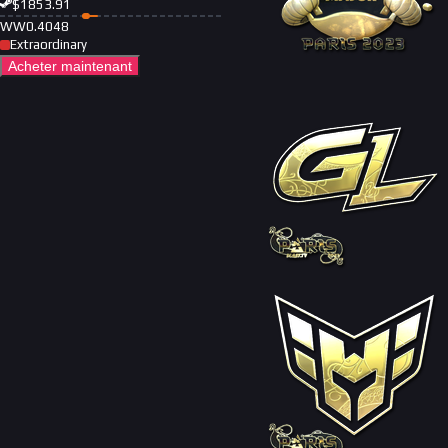
$
1853.91
WW
0.4048
Extraordinary
Acheter maintenant