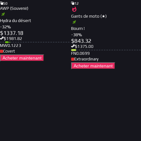
50
12
AWP (Souvenir)
Gants de moto (★)
Hydra du désert
-
32
%
Boum !
$
1337.18
-
38
%
$
1981.82
$
843.32
MW
0.1223
$
1375.00
Covert
FN
0.0699
Acheter maintenant
Extraordinary
Acheter maintenant