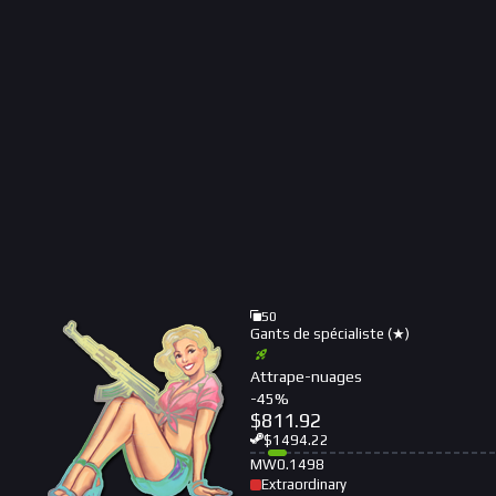
50
Gants de spécialiste (★)
Attrape-nuages
-
45
%
$
811.92
$
1494.22
MW
0.1498
Extraordinary