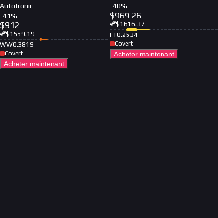
Autotronic
-
40
%
$
969.26
-
41
%
$
912
$
1616.37
$
1559.19
FT
0.2534
Covert
WW
0.3819
Covert
Acheter maintenant
Acheter maintenant