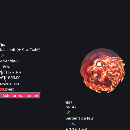
6
Karambit (★ StatTrak™)
Acier bleui
-
35
%
$
1073.83
$
1666.00
MW
0.0861
Covert
Acheter maintenant
97
AK-47
Serpent de feu
-
35
%
$
1152.53