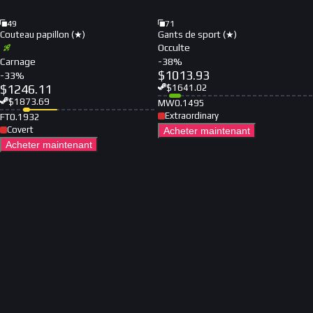
49
71
Couteau papillon (★)
Gants de sport (★)
Occulte
Carnage
-
38
%
$
1013.93
-
33
%
$
1246.11
$
1641.02
$
1873.69
MW
0.1495
Extraordinary
FT
0.1932
Covert
Acheter maintenant
Acheter maintenant