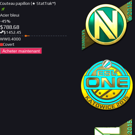
Couteau papillon (★ StatTrak™)
Acier bleui
-
45
%
$
788.68
$
1452.45
WW
0.4000
Covert
Acheter maintenant