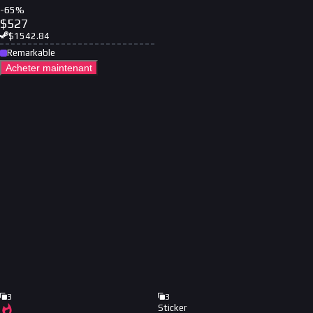
-
65
%
$
527
$
1542.84
Remarkable
Acheter maintenant
3
3
Sticker