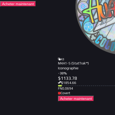
Acheter maintenant
43
M4A1-S (StatTrak™)
Iconographie
-
38
%
$
1133.78
$
1854.66
FN
0.0694
Covert
Acheter maintenant