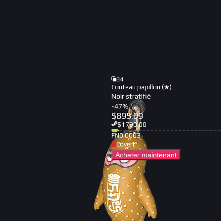
34
Couteau papillon (★)
Noir stratifié
-
47
%
$
895.09
$
1700.00
FN
0.0603
Covert
Acheter maintenant