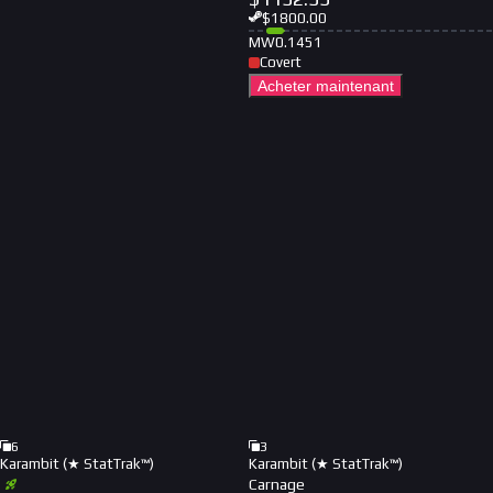
$
1800.00
MW
0.1451
Covert
Acheter maintenant
6
3
Karambit (★ StatTrak™)
Karambit (★ StatTrak™)
Carnage