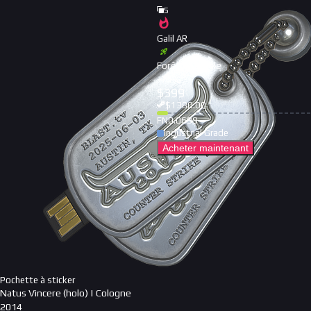
5
Galil AR
Forêt hivernale
-
71
%
$
399
$
1380.00
FN
0.0699
Industrial Grade
Acheter maintenant
Pochette à sticker
Natus Vincere (holo) | Cologne
2014