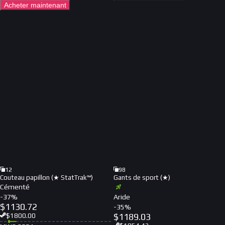
Acheter maintenant
12
98
Couteau papillon (★ StatTrak™)
Gants de sport (★)
Cémenté
-
37
%
Aride
$
1130.72
-
35
%
$
1189.03
$
1800.00