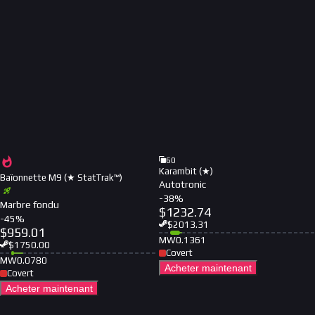
60
Karambit (★)
Baïonnette M9 (★ StatTrak™)
Autotronic
-
38
%
Marbre fondu
$
1232.74
-
45
%
$
2013.31
$
959.01
MW
0.1361
$
1750.00
Covert
MW
0.0780
Acheter maintenant
Covert
Acheter maintenant