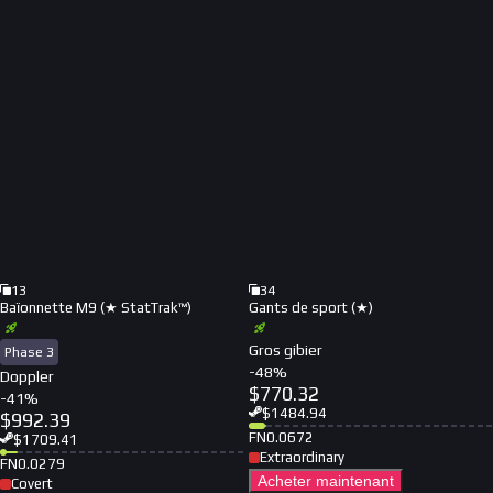
13
34
Baïonnette M9 (★ StatTrak™)
Gants de sport (★)
Gros gibier
Phase 3
-
48
%
Doppler
$
770.32
-
41
%
$
1484.94
$
992.39
FN
0.0672
$
1709.41
Extraordinary
FN
0.0279
Acheter maintenant
Covert