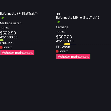
Baïonnette (★ StatTrak™)
3
Baïonnette M9 (★ StatTrak™)
Maillage safari
Carnage
-
58
%
-
55
%
$
622.58
$
687.23
$
1500.00
$
1559.19
FN
0.0652
FT
0.2596
Covert
Covert
Acheter maintenant
Acheter maintenant