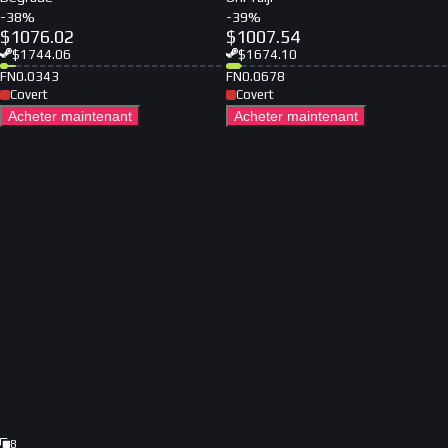
-
38
%
-
39
%
$
1076.02
$
1007.54
$
1744.06
$
1674.10
FN
0.0343
FN
0.0678
Covert
Covert
Acheter maintenant
Acheter maintenant
8