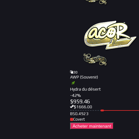
30
AWP (Souvenir)
Hydra du désert
-
42
%
$
959.46
$
1666.00
BS
0.4923
Covert
Acheter maintenant