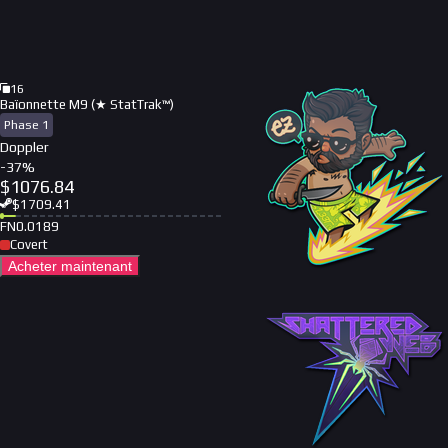
16
Baïonnette M9 (★ StatTrak™)
Phase 1
Doppler
-
37
%
$
1076.84
$
1709.41
FN
0.0189
Covert
Acheter maintenant