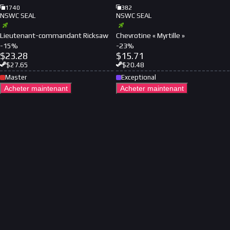
1740
382
NSWC SEAL
NSWC SEAL
Lieutenant-commandant Ricksaw
Chevrotine « Myrtille »
-
15
%
-
23
%
$
23.28
$
15.71
$
27.65
$
20.48
Master
Exceptional
Acheter maintenant
Acheter maintenant