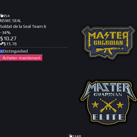
954
NSWC SEAL
Soldat de la Seal Team 6
-
34
%
$
10.27
$
15.76
Distinguished
Acheter maintenant
1248