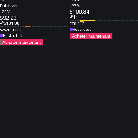
Bulldozer
-
27
%
$
100.84
-
29
%
$
92.23
$
139.35
$
131.00
FT
0.2101
Restricted
WW
0.3813
Restricted
Acheter maintenant
Acheter maintenant