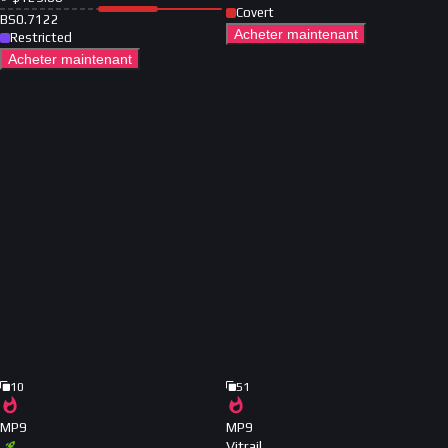
Covert
BS
0.7122
Acheter maintenant
Restricted
Acheter maintenant
10
51
MP9
MP9
Vitrail