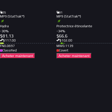
35
81
MP9 (StatTrak™)
MP9 (StatTrak™)
Hydra
Protectrice étincelante
-
30
%
-
34
%
$
81.13
$
66.6
$
117.00
$
102.00
FN
0.0697
MW
0.1139
Classified
Covert
Acheter maintenant
Acheter maintenant