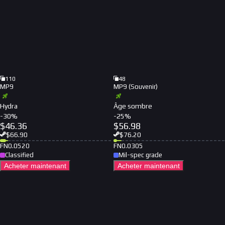
110
48
MP9
MP9 (Souvenir)
Hydra
Âge sombre
-
30
%
-
25
%
$
46.36
$
56.98
$
66.90
$
76.20
FN
0.0520
FN
0.0305
Classified
Mil-spec grade
Acheter maintenant
Acheter maintenant