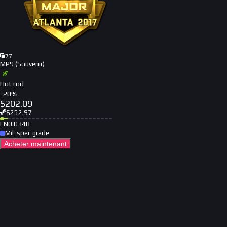
77
MP9 (Souvenir)
Hot rod
-
20
%
$
202.09
$
252.97
FN
0.0348
Mil-spec grade
Acheter maintenant