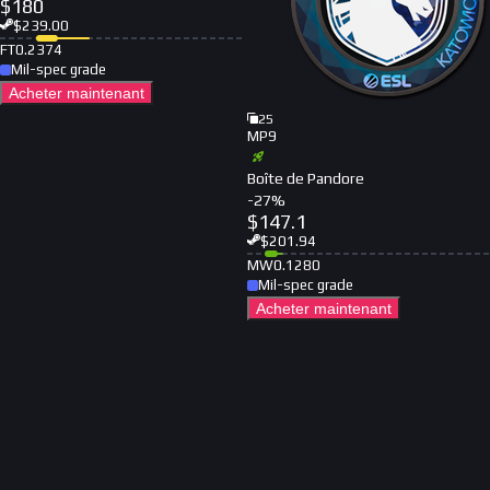
$
180
$
239.00
FT
0.2374
Mil-spec grade
Acheter maintenant
25
MP9
Boîte de Pandore
-
27
%
$
147.1
$
201.94
MW
0.1280
Mil-spec grade
Acheter maintenant