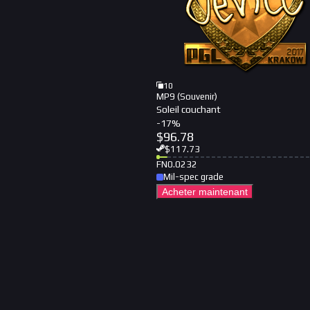
10
MP9 (Souvenir)
Soleil couchant
-
17
%
$
96.78
$
117.73
FN
0.0232
Mil-spec grade
Acheter maintenant