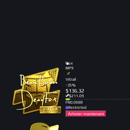
64
MP9
Vitrail
-
35
%
$
136.32
$
211.09
FN
0.0688
Restricted
Acheter maintenant