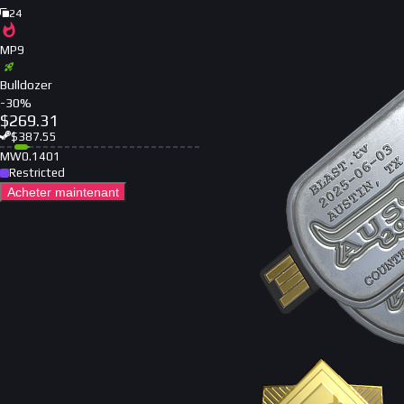
24
MP9
Bulldozer
-
30
%
$
269.31
$
387.55
MW
0.1401
Restricted
Acheter maintenant