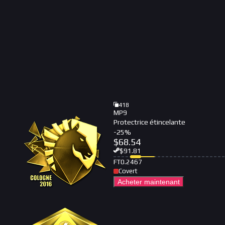
418
MP9
Protectrice étincelante
-
25
%
$
68.54
$
91.81
FT
0.2467
Covert
Acheter maintenant