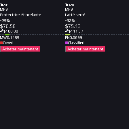
241
328
MP9
MP9
Protectrice étincelante
Latté serré
-
29
%
-
32
%
$
70.58
$
75.13
$
100.00
$
111.57
MW
0.1489
FN
0.0699
Covert
Classified
Acheter maintenant
Acheter maintenant