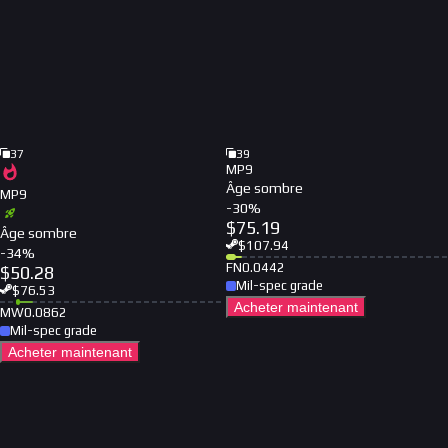
37
39
MP9
Âge sombre
MP9
-
30
%
$
75.19
Âge sombre
$
107.94
-
34
%
FN
0.0442
$
50.28
Mil-spec grade
$
76.53
Acheter maintenant
MW
0.0862
Mil-spec grade
Acheter maintenant