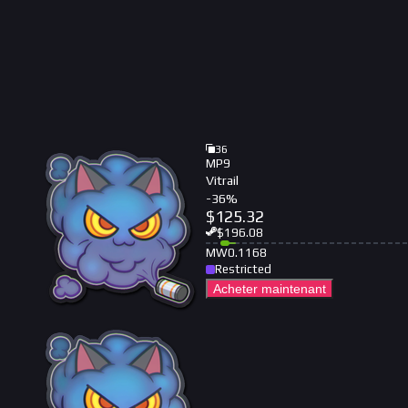
36
MP9
Vitrail
-
36
%
$
125.32
$
196.08
MW
0.1168
Restricted
Acheter maintenant