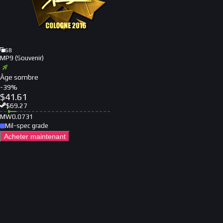
68
MP9 (Souvenir)
Âge sombre
-
39
%
$
41.61
$
69.27
MW
0.0731
Mil-spec grade
Acheter maintenant