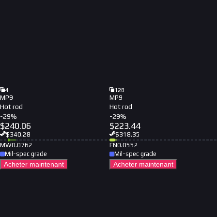
4
128
MP9
MP9
Hot rod
Hot rod
-
29
%
-
29
%
$
240.06
$
223.44
$
340.28
$
318.35
MW
0.0762
FN
0.0552
Mil-spec grade
Mil-spec grade
Acheter maintenant
Acheter maintenant