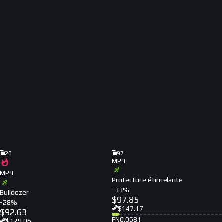
20
97
MP9
MP9
Protectrice étincelante
-
33
%
Bulldozer
$
97.85
-
28
%
$
147.17
$
92.63
FN
0.0681
$
129.06