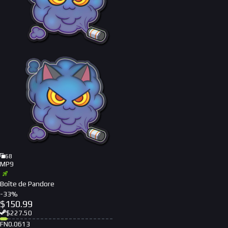
68
MP9
Boîte de Pandore
-
33
%
$
150.99
$
227.50
FN
0.0613