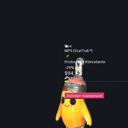
64
MP9 (StatTrak™)
Protectrice étincelante
-
29
%
$
94.14
$
133.00
FN
0.0699
Covert
Acheter maintenant