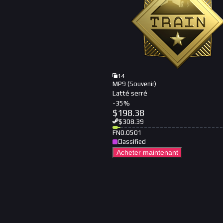
14
MP9 (Souvenir)
Latté serré
-
35
%
$
198.38
$
308.39
FN
0.0501
Classified
Acheter maintenant