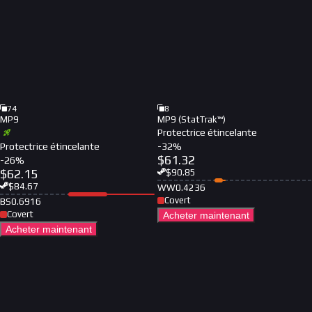
74
8
MP9
MP9 (StatTrak™)
Protectrice étincelante
Protectrice étincelante
-
32
%
$
61.32
-
26
%
$
62.15
$
90.85
$
84.67
WW
0.4236
Covert
BS
0.6916
Covert
Acheter maintenant
Acheter maintenant