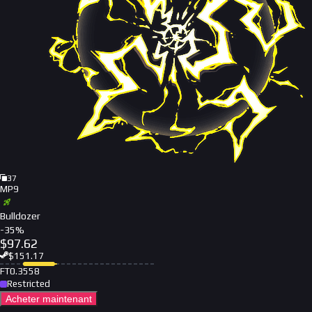
37
MP9
Bulldozer
-
35
%
$
97.62
$
151.17
FT
0.3558
Restricted
Acheter maintenant