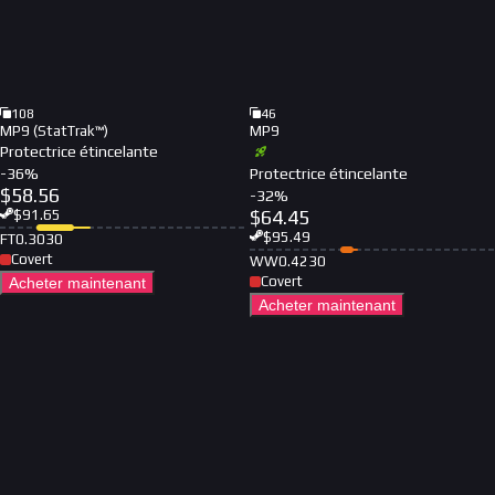
108
46
MP9 (StatTrak™)
MP9
Protectrice étincelante
-
36
%
Protectrice étincelante
$
58.56
-
32
%
$
64.45
$
91.65
$
95.49
FT
0.3030
Covert
WW
0.4230
Covert
Acheter maintenant
Acheter maintenant