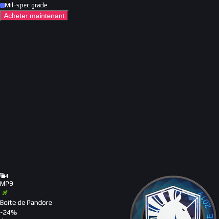
Mil-spec grade
Acheter maintenant
4
MP9
Boîte de Pandore
-
24
%