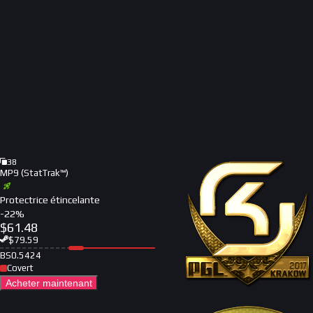
38
MP9 (StatTrak™)
Protectrice étincelante
-
22
%
$
61.48
$
79.59
BS
0.5424
Covert
Acheter maintenant