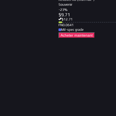
Souvenir
-
23
%
$
9.71
$
12.71
FN
0.0641
Mil-spec grade
Acheter maintenant