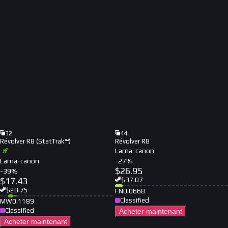
32
44
Révolver R8 (StatTrak™)
Révolver R8
Lama-canon
Lama-canon
-
27
%
$
26.95
-
39
%
$
17.43
$
37.07
$
28.75
FN
0.0668
Classified
MW
0.1189
Classified
Acheter maintenant
Acheter maintenant