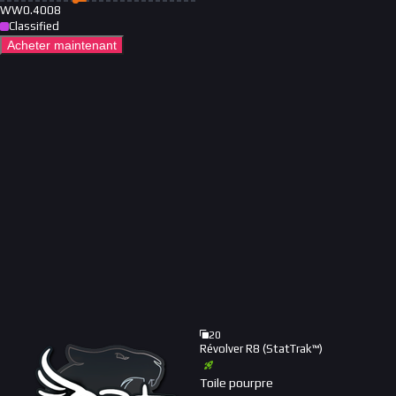
WW
0.4008
Classified
Acheter maintenant
20
Révolver R8 (StatTrak™)
Toile pourpre