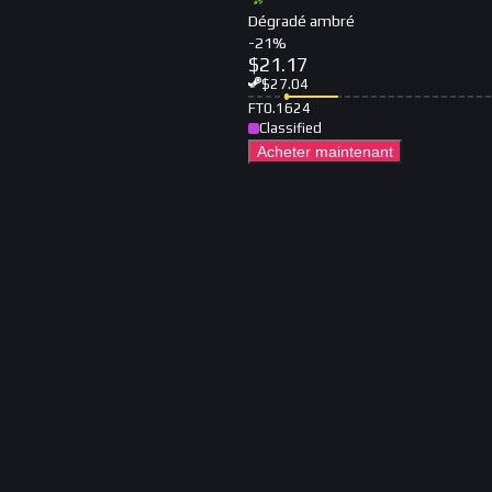
Dégradé ambré
-
21
%
$
21.17
$
27.04
FT
0.1624
Classified
Acheter maintenant