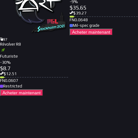
-
9
%
$
35.65
$
39.27
FN
0.0648
Mil-spec grade
Acheter maintenant
97
Révolver R8
Futuriste
-
30
%
$
8.7
$
12.51
FN
0.0607
Restricted
Acheter maintenant