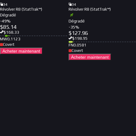
34
34
Révolver R8 (StatTrak™)
Révolver R8 (StatTrak™)
Dégradé
-
49
%
Dégradé
$
85.14
-
35
%
$
127.96
$
168.33
$
198.95
MW
0.1123
Covert
FN
0.0581
Covert
Acheter maintenant
Acheter maintenant