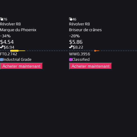
76
46
Révolver R8
Révolver R8
Marque du Phoenix
Briseur de crânes
-
34
%
-
28
%
$
4.54
$
5.86
$
6.94
$
8.22
FT
0.2742
WW
0.3956
Industrial Grade
Classified
Acheter maintenant
Acheter maintenant