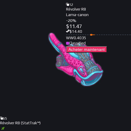
12
Révolver R8
Lama-canon
-
20
%
$
11.47
$
14.40
WW
0.4035
Classified
Acheter maintenant
65
Révolver R8 (StatTrak™)