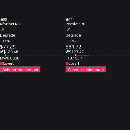
85
114
Révolver R8
Révolver R8
Dégradé
Dégradé
-
37
%
-
35
%
$
77.29
$
81.72
$
123.46
$
127.47
MW
0.0800
FT
0.1557
Covert
Covert
Acheter maintenant
Acheter maintenant