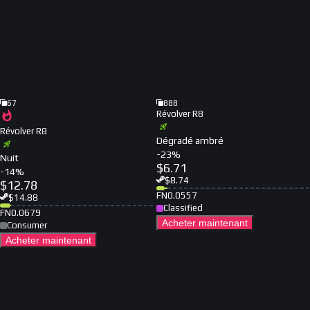
67
888
Révolver R8
Révolver R8
Dégradé ambré
-
23
%
Nuit
$
6.71
-
14
%
$
8.74
$
12.78
FN
0.0557
$
14.88
Classified
FN
0.0679
Acheter maintenant
Consumer
Acheter maintenant