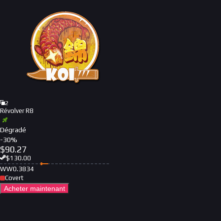
2
Révolver R8
Dégradé
-
30
%
$
90.27
$
130.00
WW
0.3834
Covert
Acheter maintenant