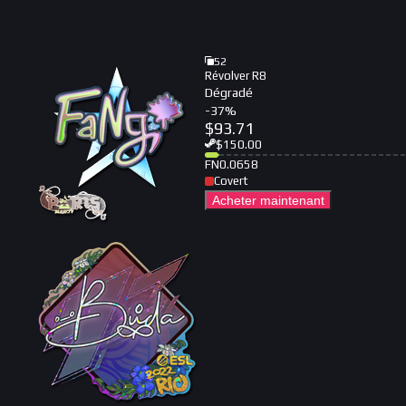
52
Révolver R8
Dégradé
-
37
%
$
93.71
$
150.00
FN
0.0658
Covert
Acheter maintenant