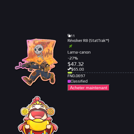
11
Révolver R8 (StatTrak™)
Lama-canon
-
27
%
$
47.32
$
65.00
FN
0.0697
Classified
Acheter maintenant