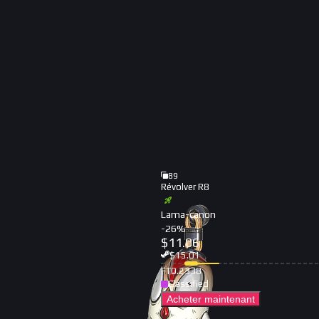
89
Révolver R8
Lama-canon
-
26
%
$
11.06
$
15.01
FT
0.2338
Classified
Acheter maintenant