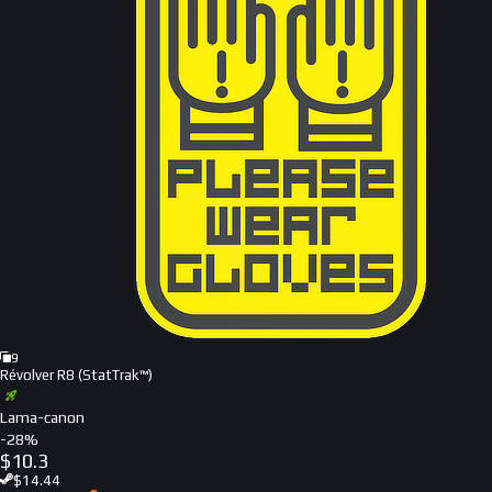
9
Révolver R8 (StatTrak™)
Lama-canon
-
28
%
$
10.3
$
14.44