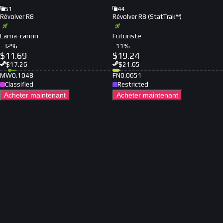
51
44
Révolver R8
Révolver R8 (StatTrak™)
Lama-canon
Futuriste
-
32
%
-
11
%
$
11.69
$
19.24
$
17.26
$
21.65
MW
0.1048
FN
0.0651
Classified
Restricted
Acheter maintenant
Acheter maintenant