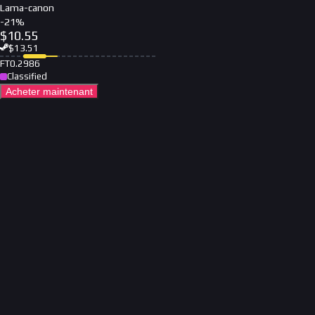
Lama-canon
-
21
%
$
10.55
$
13.51
FT
0.2986
Classified
Acheter maintenant