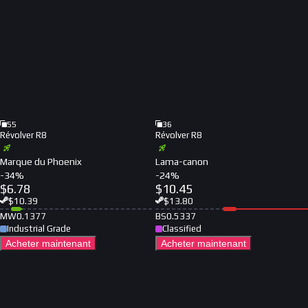
55
36
Révolver R8
Révolver R8
Marque du Phoenix
Lama-canon
-
34
%
-
24
%
$
6.78
$
10.45
$
10.39
$
13.80
MW
0.1377
BS
0.5337
Industrial Grade
Classified
Acheter maintenant
Acheter maintenant