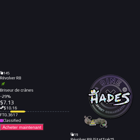
145
Révolver R8
Briseur de crânes
-
29
%
$
7.13
$
10.16
FT
0.3617
Classified
Acheter maintenant
19
Révolver R8 (StatTrak™)