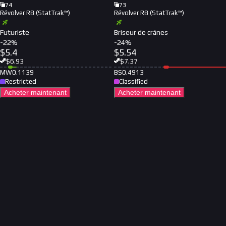
74
73
Révolver R8 (StatTrak™)
Révolver R8 (StatTrak™)
Futuriste
Briseur de crânes
-
22
%
-
24
%
$
5.4
$
5.54
$
6.93
$
7.37
MW
0.1139
BS
0.4913
Restricted
Classified
Acheter maintenant
Acheter maintenant