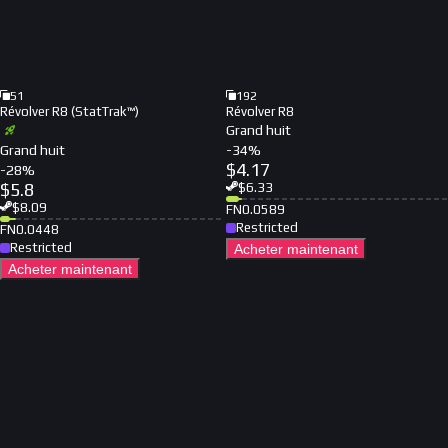
51
192
Révolver R8 (StatTrak™)
Révolver R8
Grand huit
Grand huit
-
34
%
$
4.17
-
28
%
$
5.8
$
6.33
$
8.09
FN
0.0589
Restricted
FN
0.0448
Restricted
Acheter maintenant
Acheter maintenant