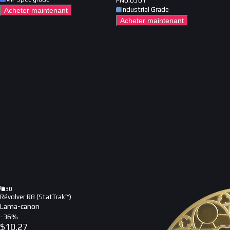
FN
0.0501
Industrial Grade
Acheter maintenant
Acheter maintenant
30
Révolver R8 (StatTrak™)
Lama-canon
-
36
%
$
10.27