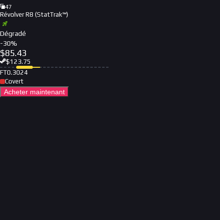
47
Révolver R8 (StatTrak™)
Dégradé
-
30
%
$
85.43
$
123.75
FT
0.3024
Covert
Acheter maintenant