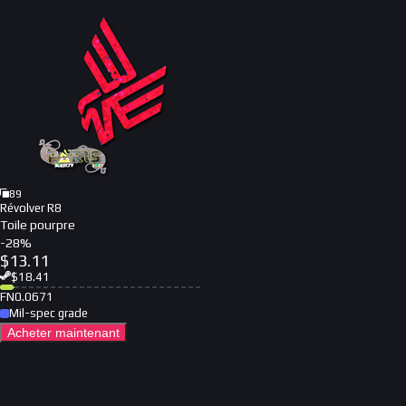
89
Révolver R8
Toile pourpre
-
28
%
$
13.11
$
18.41
FN
0.0671
Mil-spec grade
Acheter maintenant