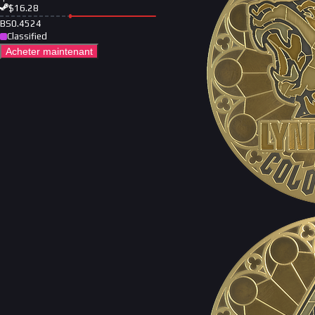
$
16.28
BS
0.4524
Classified
Acheter maintenant