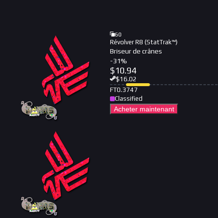
60
Révolver R8 (StatTrak™)
Briseur de crânes
-
31
%
$
10.94
$
16.02
FT
0.3747
Classified
Acheter maintenant