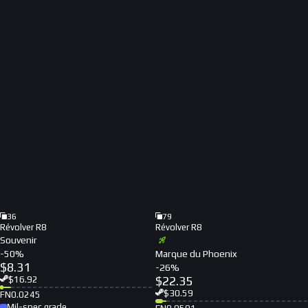
36
79
Révolver R8
Révolver R8
Souvenir
-
50
%
Marque du Phoenix
$
8.31
-
26
%
$
22.35
$
16.92
$
30.59
FN
0.0245
Mil-spec grade