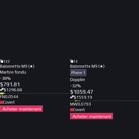
133
13
Baïonnette M9 (★)
Baïonnette M9 (★)
Marbre fondu
Phase 1
-
38
%
Doppler
$
791.81
-
32
%
$
1296.68
$
1059.47
FN
0.0544
$
1559.19
Covert
MW
0.0793
Acheter maintenant
Covert
Acheter maintenant