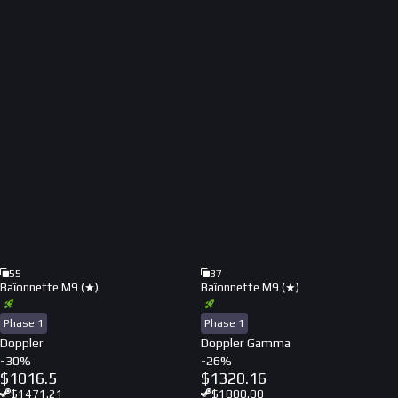
55
37
Baïonnette M9 (★)
Baïonnette M9 (★)
Phase 1
Phase 1
Doppler
Doppler Gamma
-
30
%
-
26
%
$
1016.5
$
1320.16
$
1471.21
$
1800.00