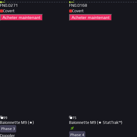
FN
0.0271
FN
0.0168
Covert
Covert
Acheter maintenant
Acheter maintenant
99
15
Baïonnette M9 (★)
Baïonnette M9 (★ StatTrak™)
Phase 3
Phase 4
Doppler