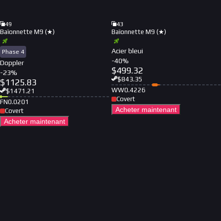
49
43
Baïonnette M9 (★)
Baïonnette M9 (★)
Acier bleui
Phase 4
-
40
%
Doppler
$
499.32
-
23
%
$
843.35
$
1125.83
WW
0.4226
$
1471.21
Covert
FN
0.0201
Acheter maintenant
Covert
Acheter maintenant