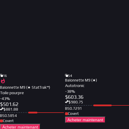
16
54
Baïonnette M9 (★)
Autotronic
Baïonnette M9 (★ StatTrak™)
-
38
%
Toile pourpre
$
603.36
-
43
%
$
980.75
$
501.62
BS
0.7291
$
881.88
Covert
BS
0.5854
Acheter maintenant
Covert
Acheter maintenant