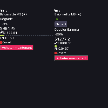
119
52
Baïonnette M9 (★)
Baïonnette M9 (★)
Dégradé
-
35
%
Phase 4
$
984.25
Doppler Gamma
$
1522.84
-
29
%
FN
0.0357
$
1277.2
Covert
$
1800.00
Acheter maintenant
FN
0.0437
Covert
Acheter maintenant