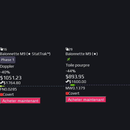
16
29
Baïonnette M9 (★ StatTrak™)
Baïonnette M9 (★)
Phase 1
Toile pourpre
Doppler
-
44
%
-
40
%
$
893.95
$
1051.23
$
1600.00
$
1764.80
MW
0.1379
FN
0.0285
Covert
Covert
Acheter maintenant
Acheter maintenant