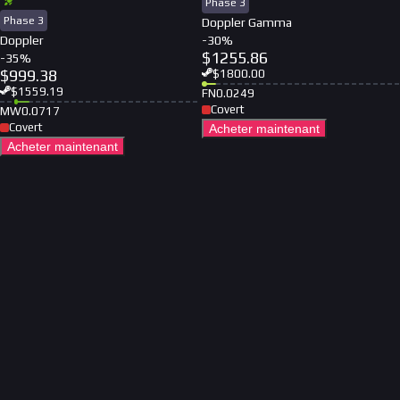
Phase 3
Phase 3
Doppler Gamma
Doppler
-
30
%
$
1255.86
-
35
%
$
999.38
$
1800.00
$
1559.19
FN
0.0249
Covert
MW
0.0717
Covert
Acheter maintenant
Acheter maintenant