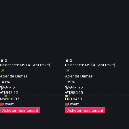
12
12
Baïonnette M9 (★ StatTrak™)
Baïonnette M9 (★ StatTrak™)
Acier de Damas
Acier de Damas
-
41
%
-
39
%
$
553.2
$
593.72
$
942.12
$
980.55
MW
0.1087
FN
0.0459
Covert
Covert
Acheter maintenant
Acheter maintenant