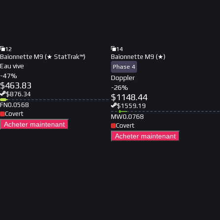
12
14
Baïonnette M9 (★ StatTrak™)
Baïonnette M9 (★)
Eau vive
Phase 4
-
47
%
Doppler
$
463.83
-
26
%
$
876.34
$
1148.44
FN
0.0568
$
1559.19
Covert
MW
0.0768
Acheter maintenant
Covert
Acheter maintenant