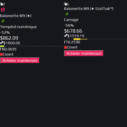
3
5
Baïonnette M9 (★ StatTrak™)
Baïonnette M9 (★)
Carnage
-
56
%
Tempéré numérique
$
678.66
-
52
%
$
1559.19
$
862.09
FT
0.2596
$
1800.00
Covert
FN
0.0695
Acheter maintenant
Covert
Acheter maintenant