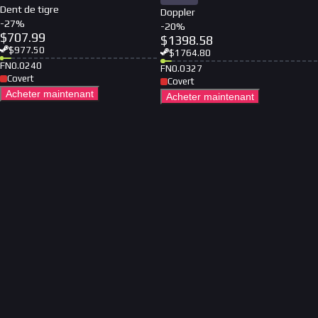
Dent de tigre
Doppler
-
27
%
-
20
%
$
707.99
$
1398.58
$
977.50
$
1764.80
FN
0.0240
FN
0.0327
Covert
Covert
Acheter maintenant
Acheter maintenant