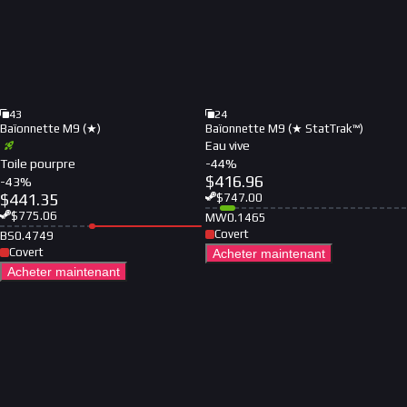
43
24
Baïonnette M9 (★)
Baïonnette M9 (★ StatTrak™)
Eau vive
Toile pourpre
-
44
%
$
416.96
-
43
%
$
441.35
$
747.00
$
775.06
MW
0.1465
Covert
BS
0.4749
Covert
Acheter maintenant
Acheter maintenant