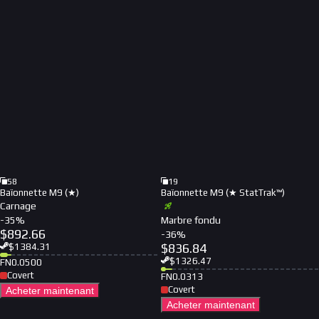
58
19
Baïonnette M9 (★)
Baïonnette M9 (★ StatTrak™)
Carnage
-
35
%
Marbre fondu
$
892.66
-
36
%
$
836.84
$
1384.31
$
1326.47
FN
0.0500
Covert
FN
0.0313
Covert
Acheter maintenant
Acheter maintenant