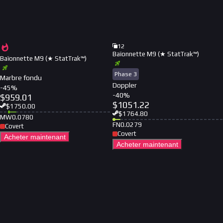
12
Baïonnette M9 (★ StatTrak™)
Baïonnette M9 (★ StatTrak™)
Phase 3
Marbre fondu
Doppler
-
45
%
-
40
%
$
959.01
$
1051.22
$
1750.00
$
1764.80
MW
0.0780
FN
0.0279
Covert
Covert
Acheter maintenant
Acheter maintenant