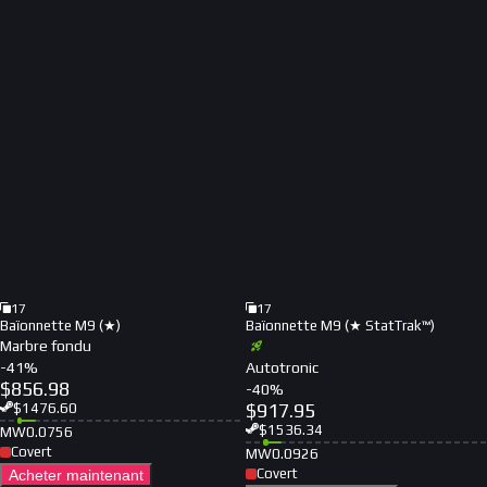
17
17
Baïonnette M9 (★)
Baïonnette M9 (★ StatTrak™)
Marbre fondu
-
41
%
Autotronic
$
856.98
-
40
%
$
917.95
$
1476.60
$
1536.34
MW
0.0756
Covert
MW
0.0926
Covert
Acheter maintenant