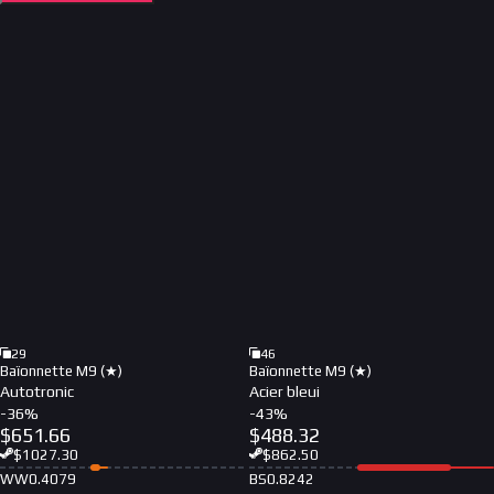
29
46
Baïonnette M9 (★)
Baïonnette M9 (★)
Autotronic
Acier bleui
-
36
%
-
43
%
$
651.66
$
488.32
$
1027.30
$
862.50
WW
0.4079
BS
0.8242