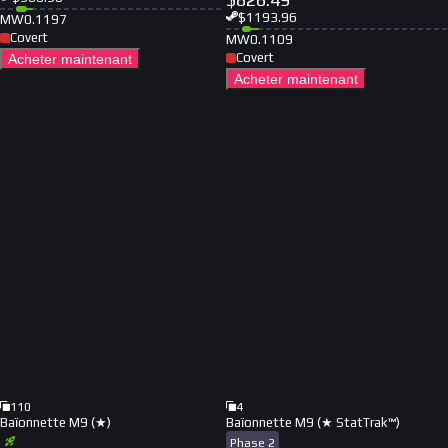
$
1193.96
MW
0.1197
Covert
MW
0.1109
Covert
Acheter maintenant
Acheter maintenant
110
4
Baïonnette M9 (★)
Baïonnette M9 (★ StatTrak™)
Phase 2