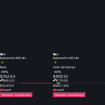
49
66
Baïonnette M9 (★)
Baïonnette M9 (★)
Nuit
Acier de Damas
-
46
%
-
40
%
$
352.63
$
459.52
$
663.22
$
770.00
BS
0.4554
MW
0.1326
Covert
Covert
Acheter maintenant
Acheter maintenant