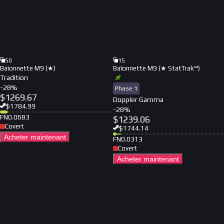
50
15
Baïonnette M9 (★)
Baïonnette M9 (★ StatTrak™)
Tradition
-
28
%
Phase 1
$
1269.67
Doppler Gamma
$
1784.99
-
28
%
FN
0.0683
$
1239.06
Covert
$
1744.14
Acheter maintenant
FN
0.0313
Covert
Acheter maintenant