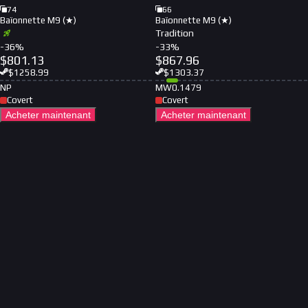
74
66
Baïonnette M9 (★)
Baïonnette M9 (★)
Tradition
-
36
%
-
33
%
$
801.13
$
867.96
$
1258.99
$
1303.37
NP
MW
0.1479
Covert
Covert
Acheter maintenant
Acheter maintenant