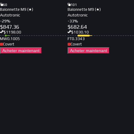
60
101
Baïonnette M9 (★)
Baïonnette M9 (★)
Autotronic
Autotronic
-
29
%
-
33
%
$
847.36
$
682.64
$
1198.00
$
1030.10
MW
0.1005
FT
0.3343
Covert
Covert
Acheter maintenant
Acheter maintenant