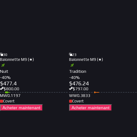
30
23
Baïonnette M9 (★)
Baïonnette M9 (★)
Nuit
Tradition
-
40
%
-
40
%
$
477.4
$
476.24
$
800.00
$
797.00
MW
0.1197
WW
0.3833
Covert
Covert
Acheter maintenant
Acheter maintenant