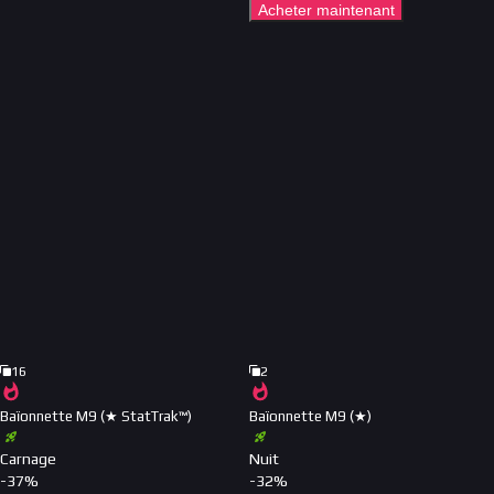
Acheter maintenant
16
2
Baïonnette M9 (★ StatTrak™)
Baïonnette M9 (★)
Carnage
Nuit
-
37
%
-
32
%