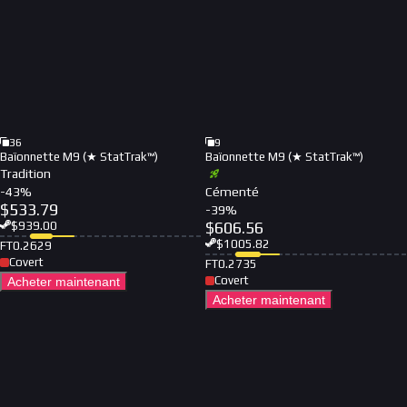
36
9
Baïonnette M9 (★ StatTrak™)
Baïonnette M9 (★ StatTrak™)
Tradition
-
43
%
Cémenté
$
533.79
-
39
%
$
606.56
$
939.00
$
1005.82
FT
0.2629
Covert
FT
0.2735
Covert
Acheter maintenant
Acheter maintenant