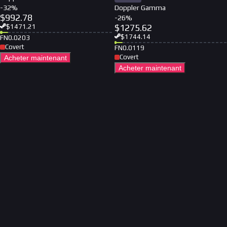
-
32
%
Doppler Gamma
$
992.78
-
26
%
$
1275.62
$
1471.21
$
1744.14
FN
0.0203
Covert
FN
0.0119
Covert
Acheter maintenant
Acheter maintenant