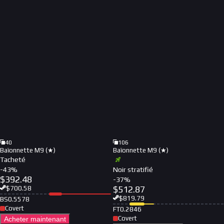
40
106
Baïonnette M9 (★)
Baïonnette M9 (★)
Tacheté
-
43
%
Noir stratifié
$
392.48
-
37
%
$
512.87
$
700.58
$
819.79
BS
0.5578
Covert
FT
0.2846
Covert
Acheter maintenant