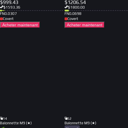
$
999.43
$
1206.54
$
1593.36
$
1800.00
FN
0.0307
FN
0.0698
Covert
Covert
Acheter maintenant
Acheter maintenant
14
52
Baïonnette M9 (★)
Baïonnette M9 (★)