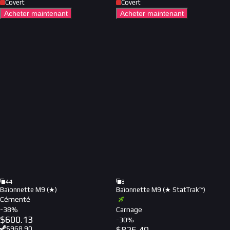
Covert
Covert
Acheter maintenant
Acheter maintenant
44
8
Baïonnette M9 (★)
Baïonnette M9 (★ StatTrak™)
Cémenté
-
38
%
Carnage
$
600.13
-
30
%
$
826.49
$
968.90