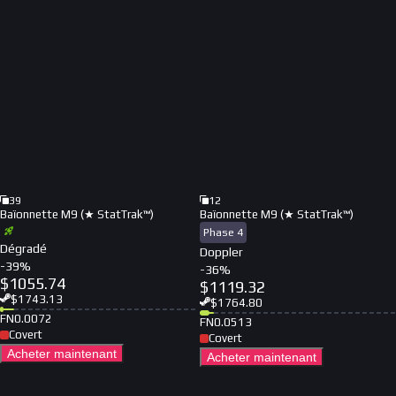
39
12
Baïonnette M9 (★ StatTrak™)
Baïonnette M9 (★ StatTrak™)
Phase 4
Dégradé
Doppler
-
39
%
-
36
%
$
1055.74
$
1119.32
$
1743.13
$
1764.80
FN
0.0072
FN
0.0513
Covert
Covert
Acheter maintenant
Acheter maintenant