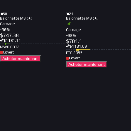
50
24
Baïonnette M9 (★)
Baïonnette M9 (★)
Carnage
-
36
%
Carnage
$
747.38
-
38
%
$
701.1
$
1181.14
$
1131.69
MW
0.0832
Covert
FT
0.2055
Covert
Acheter maintenant
Acheter maintenant