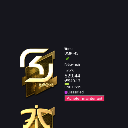
152
UMP-45
Néo-noir
-
26
%
$
29.44
$
40.13
FN
0.0699
Classified
Acheter maintenant