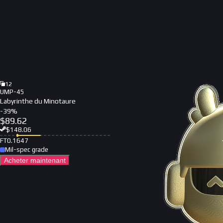
12
UMP-45
Labyrinthe du Minotaure
-
39
%
$
89.62
$
148.06
FT
0.1647
Mil-spec grade
Acheter maintenant