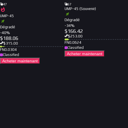
47
67
UMP-45 (Souvenir)
UMP-45
Dégradé
-
34
%
Dégradé
$
166.42
-
40
%
$
253.00
$
188.06
FN
0.0624
$
315.00
Classified
FN
0.0304
Acheter maintenant
Classified
Acheter maintenant