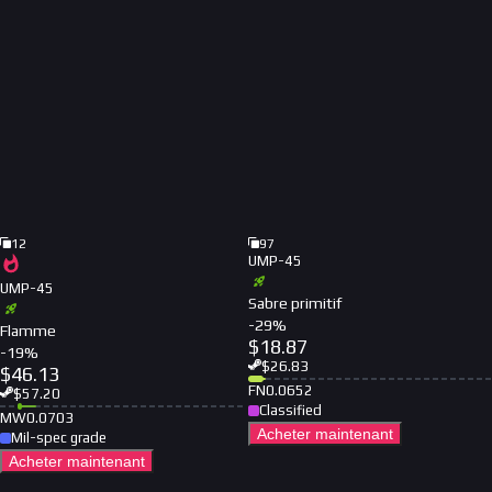
12
97
UMP-45
UMP-45
Sabre primitif
-
29
%
Flamme
$
18.87
-
19
%
$
26.83
$
46.13
FN
0.0652
$
57.20
Classified
MW
0.0703
Acheter maintenant
Mil-spec grade
Acheter maintenant