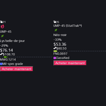
21
35
UMP-45 (StatTrak™)
UMP-45
Néo-noir
-
33
%
Lys belle-de-jour
$
53.36
-
29
%
$
80.50
$
76.14
FN
0.0697
$
108.70
Classified
MW
0.1214
Acheter maintenant
Mil-spec grade
Acheter maintenant