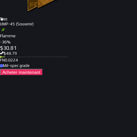
90
UMP-45 (Souvenir)
Flamme
-
36
%
$
30.81
$
48.79
FN
0.0224
Mil-spec grade
Acheter maintenant