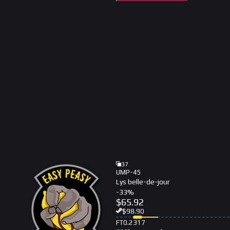
37
UMP-45
Lys belle-de-jour
-
33
%
$
65.92
$
98.90
FT
0.2317