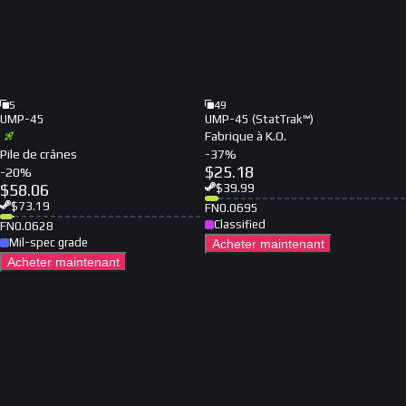
5
49
UMP-45
UMP-45 (StatTrak™)
Fabrique à K.O.
Pile de crânes
-
37
%
$
25.18
-
20
%
$
58.06
$
39.99
$
73.19
FN
0.0695
Classified
FN
0.0628
Mil-spec grade
Acheter maintenant
Acheter maintenant