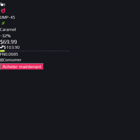
9
UMP-45
Caramel
-
32
%
$
69.99
$
103.90
FN
0.0685
Consumer
Acheter maintenant