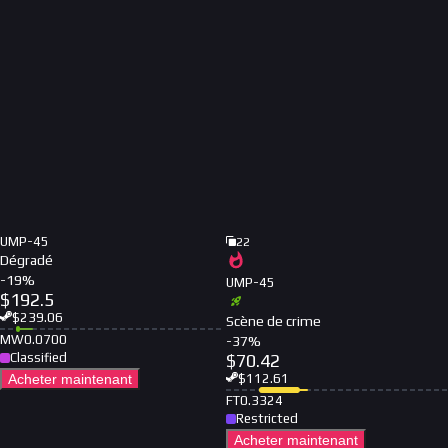
UMP-45
22
Dégradé
-
19
%
UMP-45
$
192.5
$
239.06
Scène de crime
MW
0.0700
-
37
%
Classified
$
70.42
Acheter maintenant
$
112.61
FT
0.3324
Restricted
Acheter maintenant