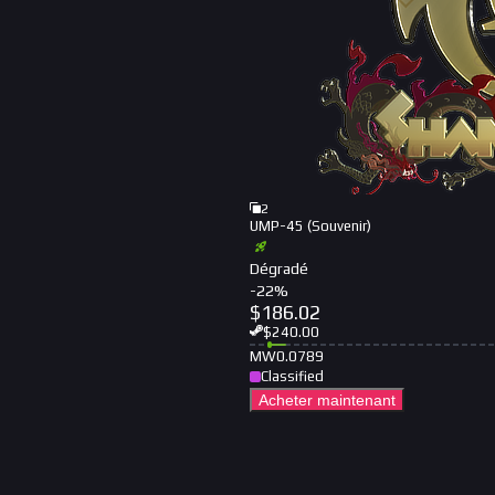
2
UMP-45 (Souvenir)
Dégradé
-
22
%
$
186.02
$
240.00
MW
0.0789
Classified
Acheter maintenant