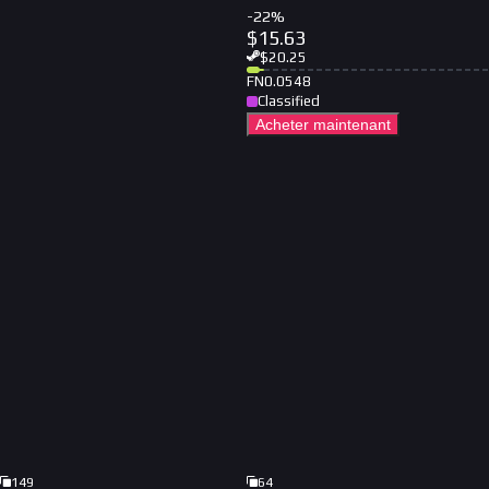
-
22
%
$
15.63
$
20.25
FN
0.0548
Classified
Acheter maintenant
149
64