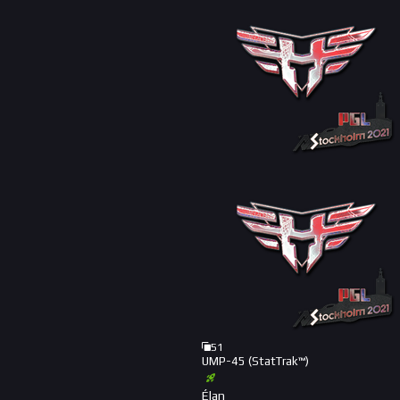
51
UMP-45 (StatTrak™)
Élan