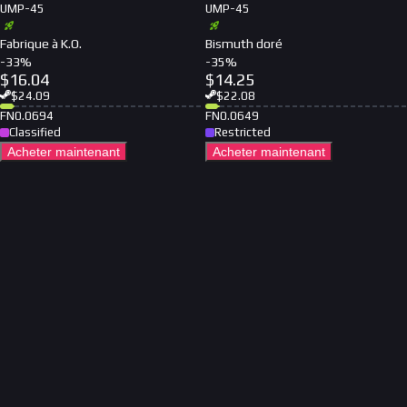
UMP-45
UMP-45
Fabrique à K.O.
Bismuth doré
-
33
%
-
35
%
$
16.04
$
14.25
$
24.09
$
22.08
FN
0.0694
FN
0.0649
Classified
Restricted
Acheter maintenant
Acheter maintenant