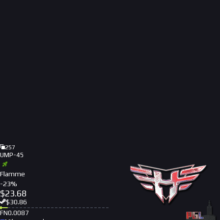
257
UMP-45
Flamme
-
23
%
$
23.68
$
30.86
FN
0.0087