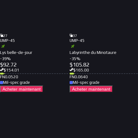
27
37
UMP-45
UMP-45
Lys belle-de-jour
Labyrinthe du Minotaure
-
39
%
-
35
%
$
92.72
$
105.82
$
154.01
$
165.00
FN
0.0520
FN
0.0640
Mil-spec grade
Mil-spec grade
Acheter maintenant
Acheter maintenant