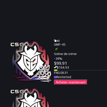
40
UMP-45
Scène de crime
-
39
%
$
99.91
$
164.93
FN
0.0631
Restricted
Acheter maintenant