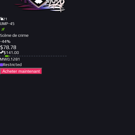
21
UMP-45
Scène de crime
-
44
%
$
78.78
$
141.00
MW
0.1281
Restricted
Acheter maintenant