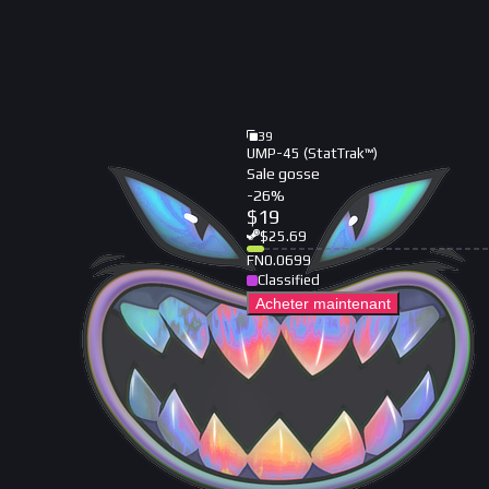
39
UMP-45 (StatTrak™)
Sale gosse
-
26
%
$
19
$
25.69
FN
0.0699
Classified
Acheter maintenant