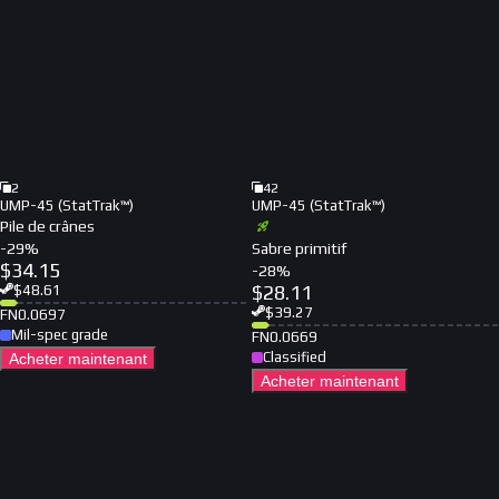
2
42
UMP-45 (StatTrak™)
UMP-45 (StatTrak™)
Pile de crânes
-
29
%
Sabre primitif
$
34.15
-
28
%
$
28.11
$
48.61
$
39.27
FN
0.0697
Mil-spec grade
FN
0.0669
Classified
Acheter maintenant
Acheter maintenant