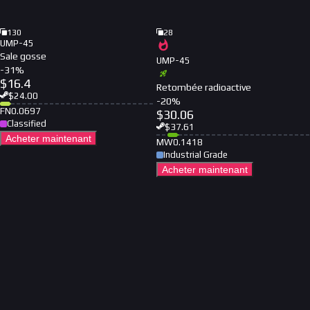
130
28
UMP-45
Sale gosse
UMP-45
-
31
%
$
16.4
Retombée radioactive
$
24.00
-
20
%
FN
0.0697
$
30.06
Classified
$
37.61
Acheter maintenant
MW
0.1418
Industrial Grade
Acheter maintenant