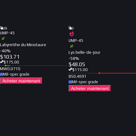
26
2
UMP-45
UMP-45
Labyrinthe du Minotaure
-
40
%
Lys belle-de-jour
$
103.71
-
58
%
$
175.00
$
48.05
MW
0.0710
$
115.00
Mil-spec grade
BS
0.4691
Acheter maintenant
Mil-spec grade
Acheter maintenant