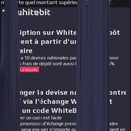
n’importe quel montant supérieur à 0,01 USDT.
Inscription sur WhiteBIT et dépôt
d'argent à partir d'une carte
bancaire
Il y a 10 devises nationales parmi lesquelles choisir
Les frais de dépôt sont aussi bas que 0,2 à 3,5%
Comment s’inscrire
Frais
Échanger la devise nationale contre
USDT via l'échange WhiteBIT et
créer un code WhiteBIT
Créer un code est facile
Le processus d'échange prend quelques secondes
Tu peux envoyer n'importe quelle somme d'argent en