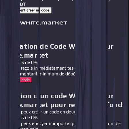
USDT
Comment créer un code
Activation de Code WhiteBIT sur
white.market
Frais de 0%
Tu reçois immédiatement tes fonds
Le montant minimum de dépôt est de 0,01$
Activer le code
Création d'un code WhiteBIT sur
white.market pour retirer des fonds
Tu peux créer un code en deux clics
Frais de 0%
Tu peux envoyer n'importe quel montant disponible