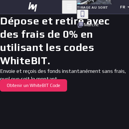
FR
TIRAGE AU SORT
Dépose et retire avec
Marché
des frais de
0%
en
utilisant les codes
WhiteBIT.
Envoie et reçois des fonds instantanément sans frais,
quel que soit le montant.
Obtenir un WhiteBIT Code