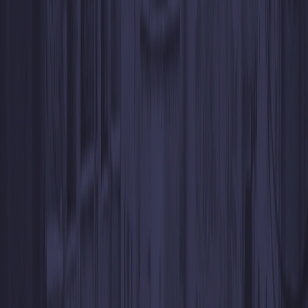
As-tu des questions ?
Puis-je utiliser le code de quelqu’un d’autre ?
Puis-je annuler un code WhiteBIT après l’avoir généré ?
Puis-je conserver des codes et les utiliser plus tard (y a-t-il une date
d’expiration) ?
Quelles devises puis-je déposer sur WhiteBIT avant de les convertir
en USDT ?
Puis-je retirer des cryptos vers n’importe quel portefeuille ou
seulement vers WhiteBIT ?
Dois-je vérifier mon identité pour utiliser les WhiteBIT Codes ?