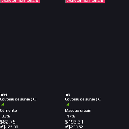
Acheter maintenant
Acheter maintenant
94
3
Couteau de survie (★)
Couteau de survie (★)
Cémenté
Masque urbain
-
33
%
-
17
%
$
82.75
$
193.31
$
125.08
$
233.62