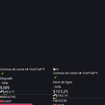
Couteau de survie (★ StatTrak™)
76
Couteau de survie (★ StatTrak™)
Dégradé
Dent de tigre
-
16
%
-
32
%
$
389
$
123.25
$
463.71
$
183.74
MW
0.0795
FN
0.0330
Covert
Covert