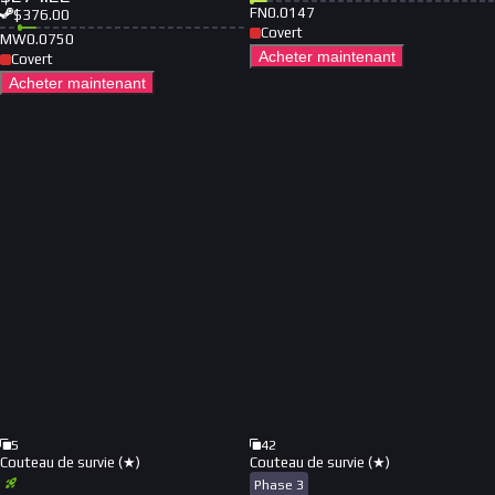
FN
0.0147
$
376.00
Covert
MW
0.0750
Acheter maintenant
Covert
Acheter maintenant
5
42
Couteau de survie (★)
Couteau de survie (★)
Phase 3