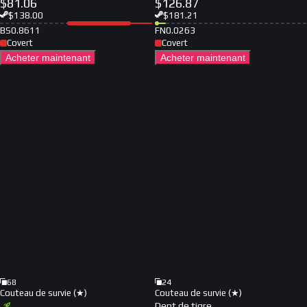
$
81.06
$
126.87
$
138.00
$
181.21
BS
0.8611
FN
0.0263
Covert
Covert
Acheter maintenant
Acheter maintenant
68
24
Couteau de survie (★)
Couteau de survie (★)
Dent de tigre