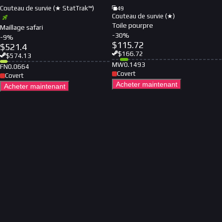
Couteau de survie (★ StatTrak™)
49
Couteau de survie (★)
Toile pourpre
Maillage safari
-
30
%
-
9
%
$
115.72
$
521.4
$
166.72
$
574.13
MW
0.1493
FN
0.0664
Covert
Covert
Acheter maintenant
Acheter maintenant