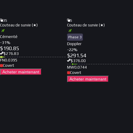
35
5
Couteau de survie (★)
Couteau de survie (★)
Cémenté
Phase 3
-
31
%
Doppler
$
190.85
-
22
%
$
276.83
$
291.54
FN
0.0395
$
376.00
Covert
MW
0.0744
Acheter maintenant
Covert
Acheter maintenant