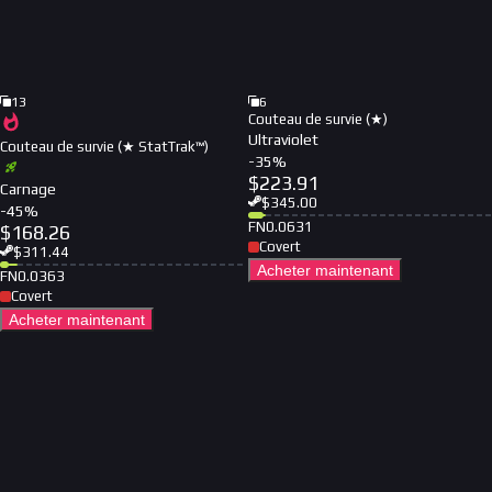
13
6
Couteau de survie (★)
Ultraviolet
Couteau de survie (★ StatTrak™)
-
35
%
$
223.91
Carnage
$
345.00
-
45
%
FN
0.0631
$
168.26
Covert
$
311.44
Acheter maintenant
FN
0.0363
Covert
Acheter maintenant