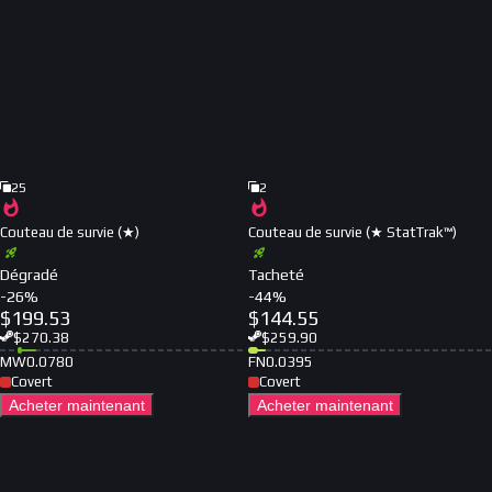
25
2
Couteau de survie (★)
Couteau de survie (★ StatTrak™)
Dégradé
Tacheté
-
26
%
-
44
%
$
199.53
$
144.55
$
270.38
$
259.90
MW
0.0780
FN
0.0395
Covert
Covert
Acheter maintenant
Acheter maintenant