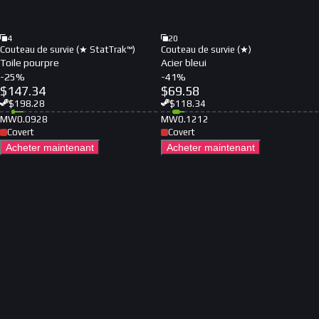
4
20
Couteau de survie (★ StatTrak™)
Couteau de survie (★)
Toile pourpre
Acier bleui
-
25
%
-
41
%
$
147.34
$
69.58
$
198.28
$
118.34
MW
0.0928
MW
0.1212
Covert
Covert
Acheter maintenant
Acheter maintenant