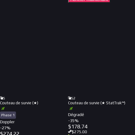
5
52
Couteau de survie (★)
Couteau de survie (★ StatTrak™)
Dégradé
Phase 1
-
35
%
Doppler
$
178.74
-
27
%
$
275.00
$
274.22