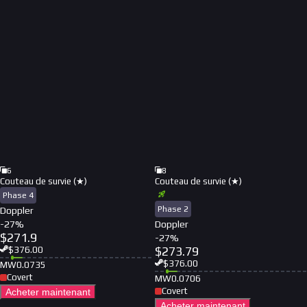
6
8
Couteau de survie (★)
Couteau de survie (★)
Phase 4
Phase 2
Doppler
-
27
%
Doppler
$
271.9
-
27
%
$
273.79
$
376.00
$
376.00
MW
0.0735
Covert
MW
0.0706
Covert
Acheter maintenant
Acheter maintenant