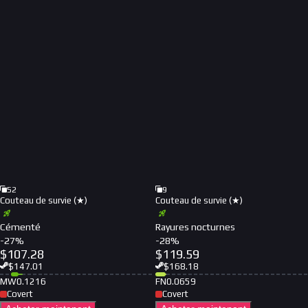
52
9
Couteau de survie (★)
Couteau de survie (★)
Cémenté
Rayures nocturnes
-
27
%
-
28
%
$
107.28
$
119.59
$
147.01
$
168.18
MW
0.1216
FN
0.0659
Covert
Covert