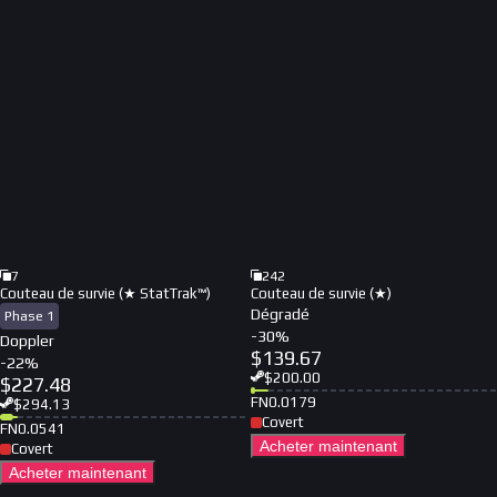
7
242
Couteau de survie (★ StatTrak™)
Couteau de survie (★)
Dégradé
Phase 1
-
30
%
Doppler
$
139.67
-
22
%
$
200.00
$
227.48
FN
0.0179
$
294.13
Covert
FN
0.0541
Acheter maintenant
Covert
Acheter maintenant