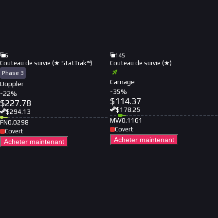
6
145
Couteau de survie (★ StatTrak™)
Couteau de survie (★)
Phase 3
Carnage
Doppler
-
35
%
-
22
%
$
114.37
$
227.78
$
178.25
$
294.13
MW
0.1161
FN
0.0298
Covert
Covert
Acheter maintenant
Acheter maintenant