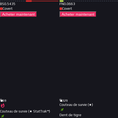
BS
0.5435
FN
0.0663
Covert
Covert
Acheter maintenant
Acheter maintenant
69
329
Couteau de survie (★)
Couteau de survie (★ StatTrak™)
Dent de tigre