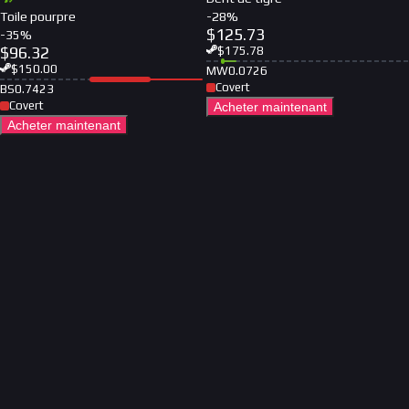
Toile pourpre
-
28
%
$
125.73
-
35
%
$
96.32
$
175.78
$
150.00
MW
0.0726
Covert
BS
0.7423
Covert
Acheter maintenant
Acheter maintenant