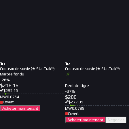
3
2
Couteau de survie (★ StatTrak™)
Couteau de survie (★ StatTrak™)
Marbre fondu
-
26
%
$
216.16
Dent de tigre
$
295.15
-
27
%
$
200
MW
0.0754
Covert
$
277.09
Acheter maintenant
MW
0.0789
Covert
Acheter maintenant
Négocier