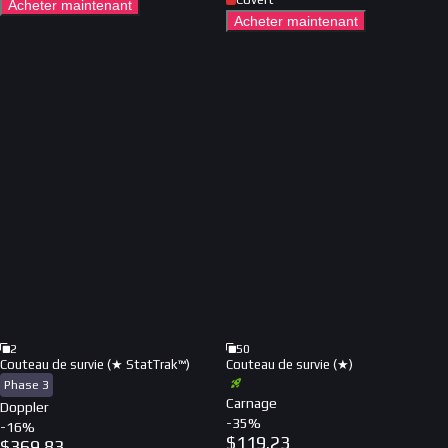
Acheter maintenant
Acheter maintenant
2
50
Couteau de survie (★ StatTrak™)
Couteau de survie (★)
Phase 3
Carnage
Doppler
-
35
%
-
16
%
$
119.23
$
369.83