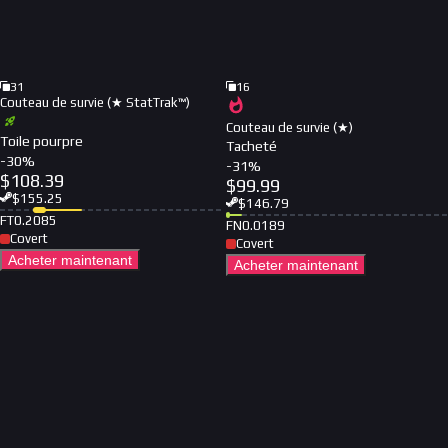
31
16
Couteau de survie (★ StatTrak™)
Couteau de survie (★)
Toile pourpre
Tacheté
-
30
%
-
31
%
$
108.39
$
99.99
$
155.25
$
146.79
FT
0.2085
FN
0.0189
Covert
Covert
Acheter maintenant
Acheter maintenant