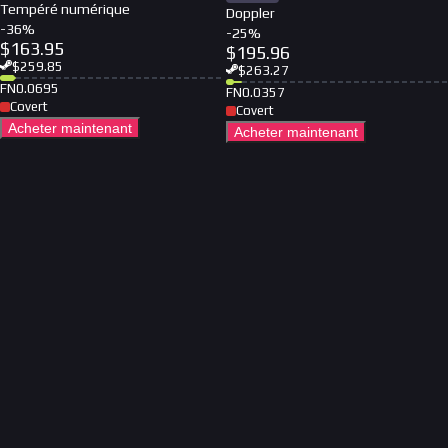
Tempéré numérique
Doppler
-
36
%
-
25
%
$
163.95
$
195.96
$
259.85
$
263.27
FN
0.0695
FN
0.0357
Covert
Covert
Acheter maintenant
Acheter maintenant