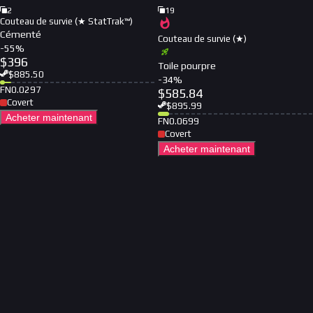
2
19
Couteau de survie (★ StatTrak™)
Cémenté
Couteau de survie (★)
-
55
%
$
396
Toile pourpre
$
885.50
-
34
%
FN
0.0297
$
585.84
Covert
$
895.99
Acheter maintenant
FN
0.0699
Covert
Acheter maintenant