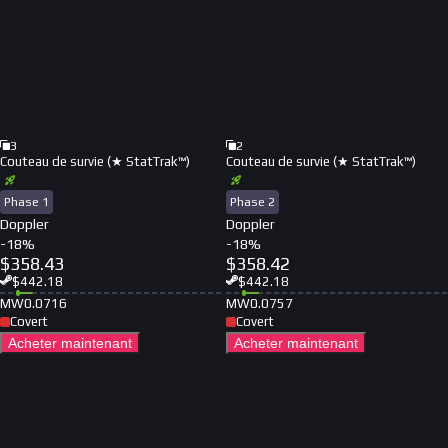
3
2
Couteau de survie (★ StatTrak™)
Couteau de survie (★ StatTrak™)
Phase 1
Phase 2
Doppler
Doppler
-
18
%
-
18
%
$
358.43
$
358.42
$
442.18
$
442.18
MW
0.0716
MW
0.0757
Covert
Covert
Acheter maintenant
Acheter maintenant