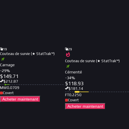
19
29
Couteau de survie (★ StatTrak™)
Couteau de survie (★ StatTrak™)
Carnage
-
29
%
Cémenté
$
149.71
-
34
%
$
212.87
$
118.93
MW
0.0709
$
181.14
Covert
FT
0.2250
Acheter maintenant
Covert
Acheter maintenant