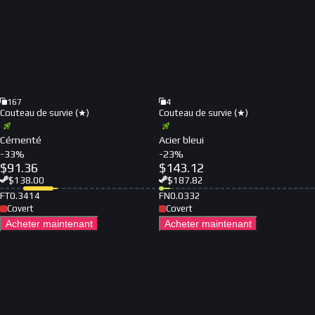
167
4
Couteau de survie (★)
Couteau de survie (★)
Cémenté
Acier bleui
-
33
%
-
23
%
$
91.36
$
143.12
$
138.00
$
187.82
FT
0.3414
FN
0.0332
Covert
Covert
Acheter maintenant
Acheter maintenant