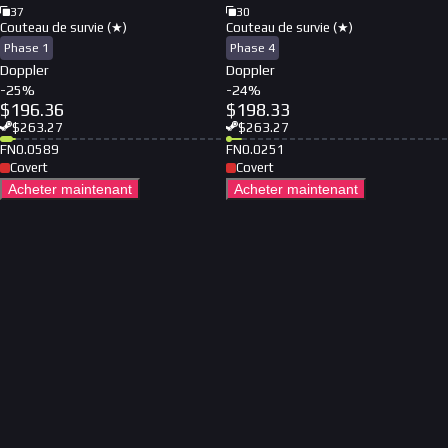
37
30
Couteau de survie (★)
Couteau de survie (★)
Phase 1
Phase 4
Doppler
Doppler
-
25
%
-
24
%
$
196.36
$
198.33
$
263.27
$
263.27
FN
0.0589
FN
0.0251
Covert
Covert
Acheter maintenant
Acheter maintenant