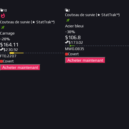
10
2
Couteau de survie (★ StatTrak™)
Couteau de survie (★ StatTrak™)
Acier bleui
-
38
%
Carnage
$
106.8
-
28
%
$
173.02
$
164.11
MW
0.0835
$
230.92
Covert
FT
0.2207
Acheter maintenant
Covert
Acheter maintenant