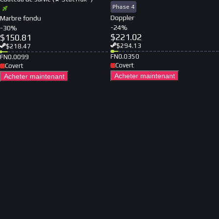
Phase 4
Doppler
Marbre fondu
-
24
%
-
30
%
$
221.02
$
150.81
$
294.13
$
218.47
FN
0.0350
FN
0.0099
Covert
Covert
Acheter maintenant
Acheter maintenant