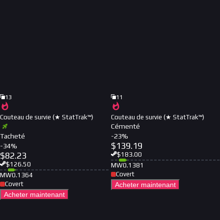
13
11
Couteau de survie (★ StatTrak™)
Couteau de survie (★ StatTrak™)
Cémenté
Tacheté
-
23
%
$
139.19
-
34
%
$
82.23
$
183.00
$
126.50
MW
0.1381
Covert
MW
0.1364
Covert
Acheter maintenant
Acheter maintenant