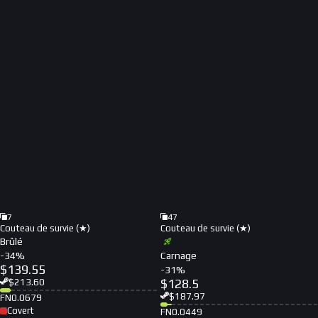
7
47
Couteau de survie (★)
Couteau de survie (★)
Brûlé
-
34
%
Carnage
$
139.55
-
31
%
$
128.5
$
213.60
$
187.97
FN
0.0679
Covert
FN
0.0449