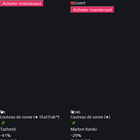
Covert
Acheter maintenant
Acheter maintenant
9
340
Couteau de survie (★ StatTrak™)
Couteau de survie (★)
Tacheté
Marbre fondu
-
41
%
-
29
%