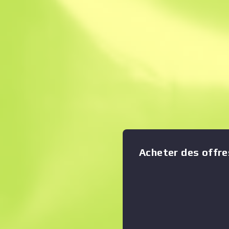
Vente Instantané
Description
Le classique Sawed-Off infli
courte portée, mais en rai
précision, de sa forte disper
cadence de tir, vous feriez 
Afficher le graphique en zoom
:
cibles. Cette arme a été pe
altération de couleurs entre l
Tout le monde vous regard
Acheter des offre