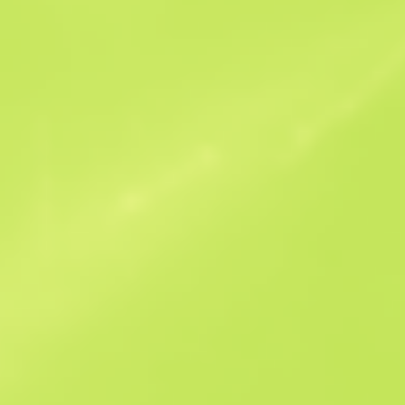
Offres similaires
StatTrak
B
S
$1.39
W
W
$1.59
F
T
$1.52
M
W
$2.9