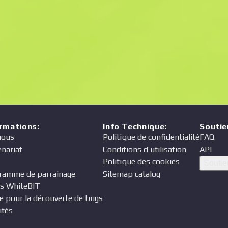
Prix
eur
ormations
:
Info Technique
:
Soutie
nous
Politique de confidentialité
FAQ
enariat
Conditions d’utilisation
API
Politique des cookies
Soutie
ramme de parrainage
Sitemap catalog
s WhiteBIT
e pour la découverte de bugs
ités