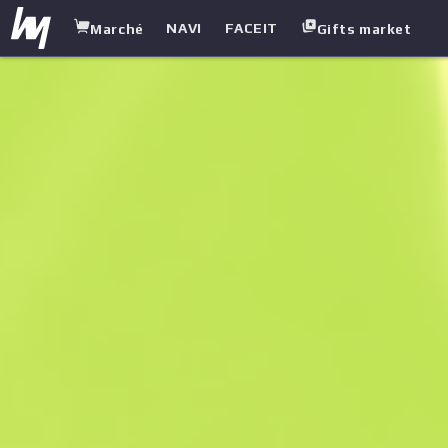
NAVI
FACEIT
Marché
Gifts market
white.market
/
Armes lourdes (Heavy)
/
Sawed-Off
/
Citron vert