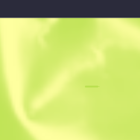
Sawed-Off (StatTrak™)
Citron vert
F
N
0.0631
$
9.38
-
$
12.50
Anonymous sh
Membre depuis 