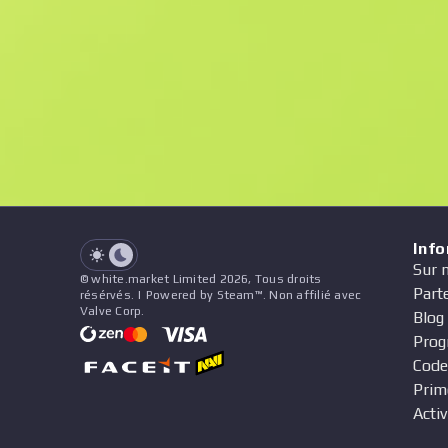
F
N
$9.55
StatTrak
See all offers
Float
Nom
Modèle
Autocollants
&
Charme
Vend
See all offers
Inf
Sur 
© white.market Limited 2026, Tous droits
Part
résérvés. | Powered by Steam™. Non affilié avec
Valve Corp.
Blog
Prog
Code
Prim
Activ