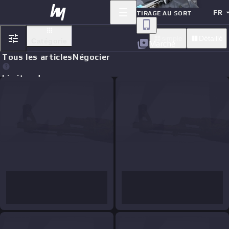
FR
TIRAGE AU SORT
simple
Détaillé
Catégorie
Marché
Tous les articles
Négocier
Limit orders