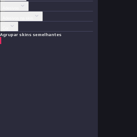
Adesivos
Adesivos na skin
Cor
Agrupar skins semelhantes