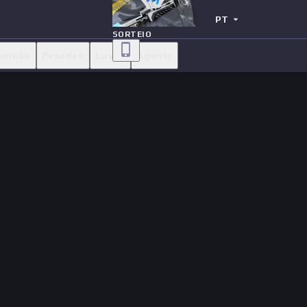
PT
SORTEIO
ecisão
Pesadas
Luvas
Agente