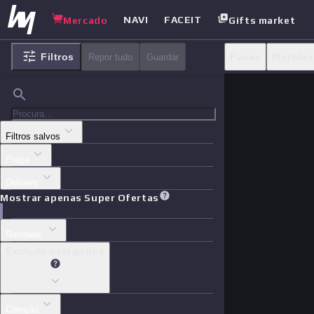
NAVI
FACEIT
Mercado
Gifts market
Filtros
Facas
Pistolas
Repor tudo
Guardar
Adesivos
Cas
Filtros salvos
Preço
Delivery
Mostrar apenas Super Ofertas
Raridade.
Exclude categories
Coleção