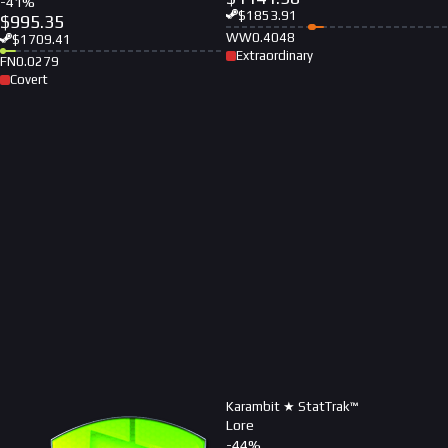
-
41
%
$
1853.91
$
995.35
WW
0.4048
$
1709.41
Extraordinary
FN
0.0279
Covert
Karambit ★ StatTrak™
Lore
-
44
%