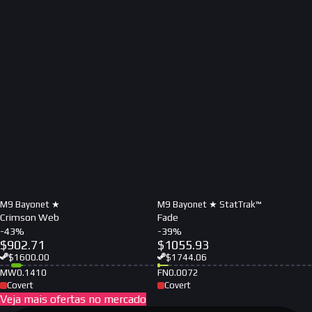
M9 Bayonet ★
M9 Bayonet ★ StatTrak™
Crimson Web
Fade
-
43
%
-
39
%
$
902.71
$
1055.93
$
1600.00
$
1744.06
MW
0.1410
FN
0.0072
Covert
Covert
Veja mais ofertas no mercado