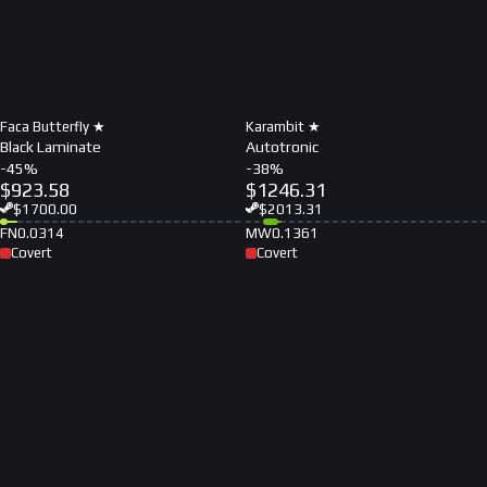
Faca Butterfly ★
Karambit ★
Black Laminate
Autotronic
-
45
%
-
38
%
$
923.58
$
1246.31
$
1700.00
$
2013.31
FN
0.0314
MW
0.1361
Covert
Covert