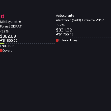
Autocolante
electronic (Gold) | Krakow 2017
M9 Bayonet ★
-
52
%
Forest DDPAT
$
831.32
-
52
%
$
1766.47
$
862.09
Extraordinary
$
1800.00
FN
0.0695
Covert