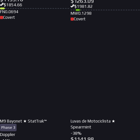
$
1263.09
$
1854.66
$
1981.82
FN
0.0694
MW
0.1298
Covert
Covert
M9 Bayonet ★ StatTrak™
Luvas de Motociclista ★
Spearmint
Phase 3
-
38
%
Doppler
$
1141.98