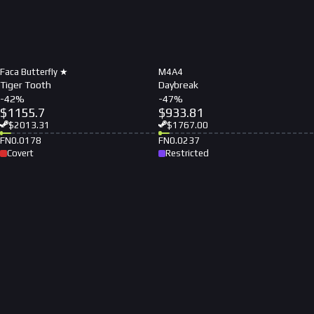
Faca Butterfly ★
M4A4
Tiger Tooth
Daybreak
-
42
%
-
47
%
$
1155.7
$
933.81
$
2013.31
$
1767.00
FN
0.0178
FN
0.0237
Covert
Restricted