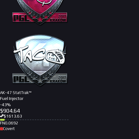
AK-47 StatTrak™
Fuel Injector
-
43
%
$
904.64
$
1613.63
FN
0.0692
Covert