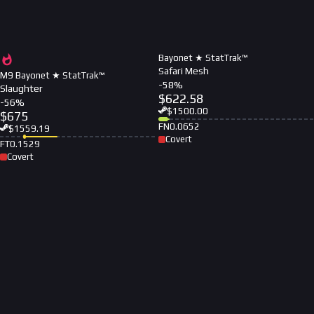
Bayonet ★ StatTrak™
Safari Mesh
M9 Bayonet ★ StatTrak™
-
58
%
Slaughter
$
622.58
-
56
%
$
1500.00
$
675
FN
0.0652
$
1559.19
Covert
FT
0.1529
Covert