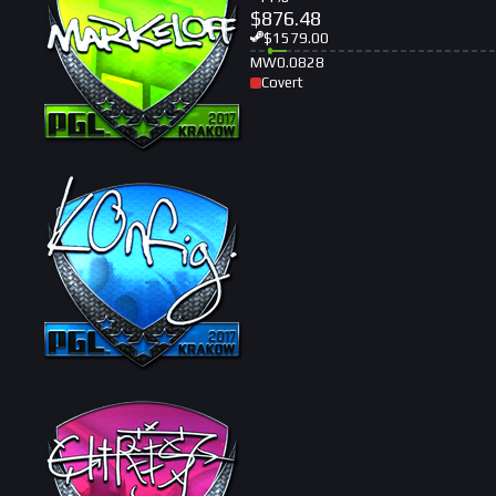
$
876.48
$
1579.00
MW
0.0828
Covert