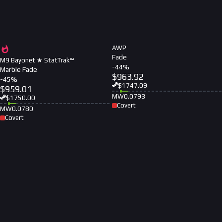
AWP
Fade
M9 Bayonet ★ StatTrak™
-
44
%
Marble Fade
$
963.92
-
45
%
$
1747.09
$
959.01
MW
0.0793
$
1750.00
Covert
MW
0.0780
Covert