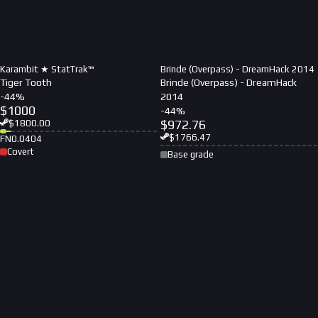
Karambit ★ StatTrak™
Brinde (Overpass) - DreamHack 2014
Tiger Tooth
Brinde (Overpass) - DreamHack
-
44
%
2014
$
1000
-
44
%
$
972.76
$
1800.00
$
1766.47
FN
0.0404
Covert
Base grade