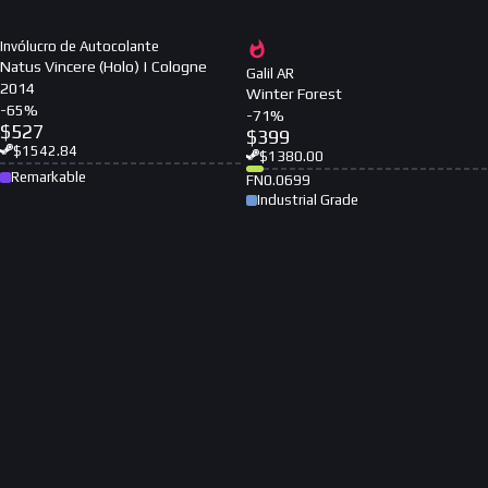
Invólucro de Autocolante
Natus Vincere (Holo) | Cologne
Galil AR
2014
Winter Forest
-
65
%
-
71
%
$
527
$
399
$
1542.84
$
1380.00
Remarkable
FN
0.0699
Industrial Grade