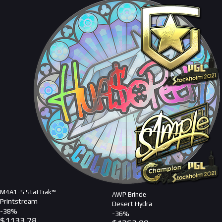
M4A1-S StatTrak™
AWP Brinde
Printstream
Desert Hydra
-
38
%
-
36
%
$
1133.78