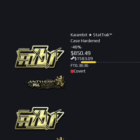
Karambit ★ StatTrak™
Case Hardened
-
46
%
$
850.49
$
1583.09
FT
0.3636
Covert