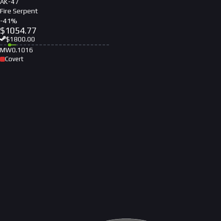
AK-47
Fire Serpent
-
41
%
$
1054.77
$
1800.00
MW
0.1016
Covert