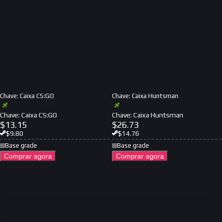
Chave: Caixa CS:GO
Chave: Caixa Huntsman
Chave: Caixa CS:GO
Chave: Caixa Huntsman
$
13.15
$
26.73
$
9.80
$
14.76
Base grade
Base grade
Comprar agora
Comprar agora