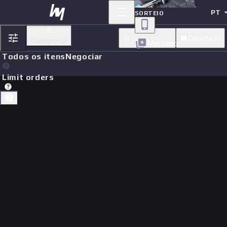
PT
SORTEIO
Modo basico
Detalhado
Categoria
Mercado
Todos os itens
Negociar
Limit orders