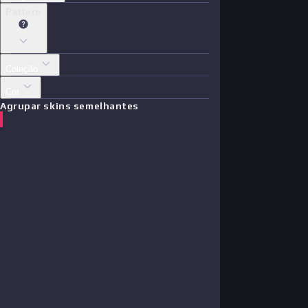
Pattern
Coleção
Cor
Agrupar skins semelhantes