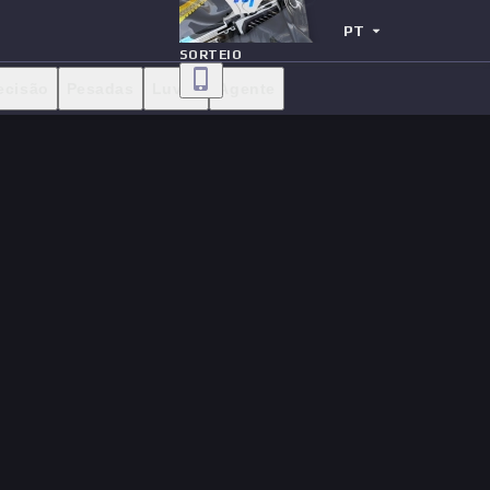
PT
SORTEIO
ecisão
Pesadas
Luvas
Agente