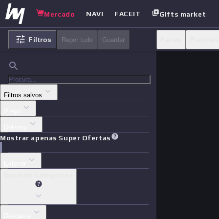
NAVI
FACEIT
Mercado
Gifts market
Filtros
Facas
Pistolas
Repor tudo
Guardar
Adesivos
Cas
Filtros salvos
Preço
Delivery
Mostrar apenas Super Ofertas
Exterior
Exclude categories
Desgaste