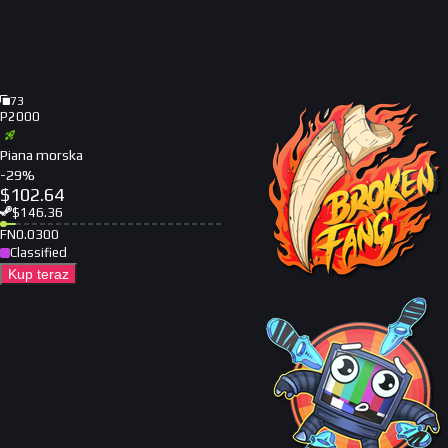
73
P2000
Piana morska
-
29
%
$
102.64
$
146.36
FN
0.0300
Classified
Kup teraz