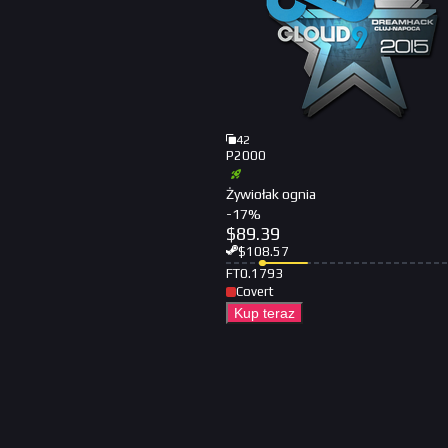
42
P2000
Żywiołak ognia
-
17
%
$
89.39
$
108.57
FT
0.1793
Covert
Kup teraz