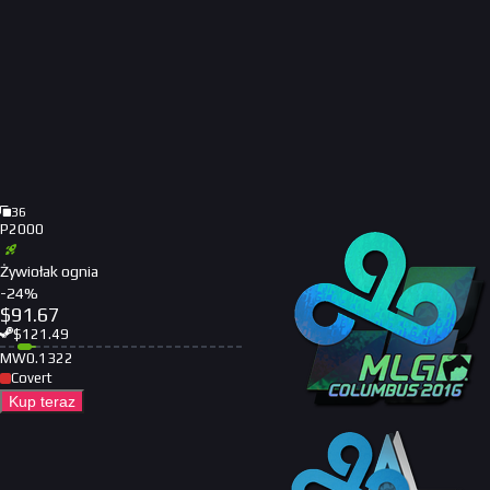
36
P2000
Żywiołak ognia
-
24
%
$
91.67
$
121.49
MW
0.1322
Covert
Kup teraz