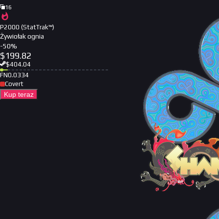
16
P2000 (StatTrak™)
Żywiołak ognia
-
50
%
$
199.82
$
404.04
FN
0.0334
Covert
Kup teraz