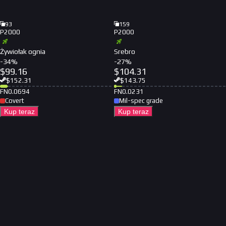
93
159
P2000
P2000
Żywiołak ognia
Srebro
-
34
%
-
27
%
$
99.16
$
104.31
$
152.31
$
143.75
FN
0.0694
FN
0.0231
Covert
Mil-spec grade
Kup teraz
Kup teraz