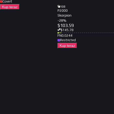
Covert
Kup teraz
108
P2000
Skorpion
-
28
%
$
103.59
$
145.78
FN
0.0244
Restricted
Kup teraz