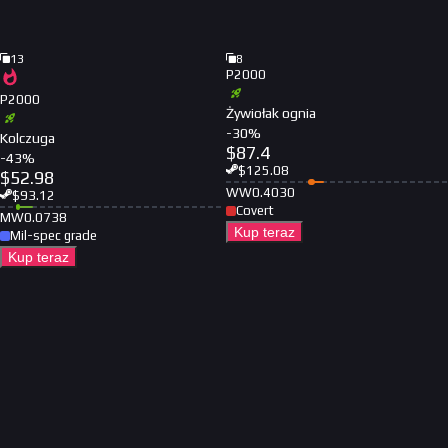
13
8
P2000
P2000
Żywiołak ognia
-
30
%
Kolczuga
$
87.4
-
43
%
$
125.08
$
52.98
WW
0.4030
$
93.12
Covert
MW
0.0738
Kup teraz
Mil-spec grade
Kup teraz