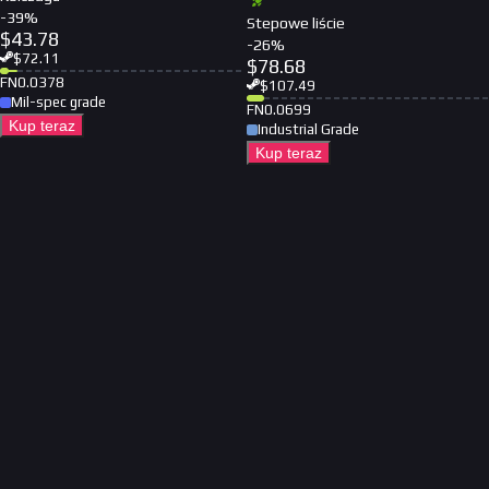
-
39
%
Stepowe liście
$
43.78
-
26
%
$
72.11
$
78.68
FN
0.0378
$
107.49
Mil-spec grade
FN
0.0699
Kup teraz
Industrial Grade
Kup teraz