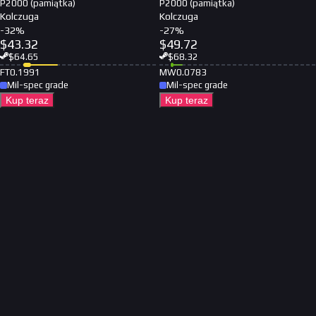
P2000 (pamiątka)
P2000 (pamiątka)
Kolczuga
Kolczuga
-
32
%
-
27
%
$
43.32
$
49.72
$
64.65
$
68.32
FT
0.1991
MW
0.0783
Mil-spec grade
Mil-spec grade
Kup teraz
Kup teraz