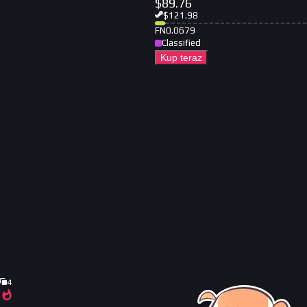
$
89.76
$
121.98
FN
0.0679
Classified
Kup teraz
4