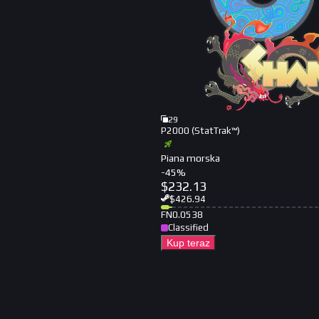
29
P2000 (StatTrak™)
Piana morska
-
45
%
$
232.13
$
426.94
FN
0.0538
Classified
Kup teraz