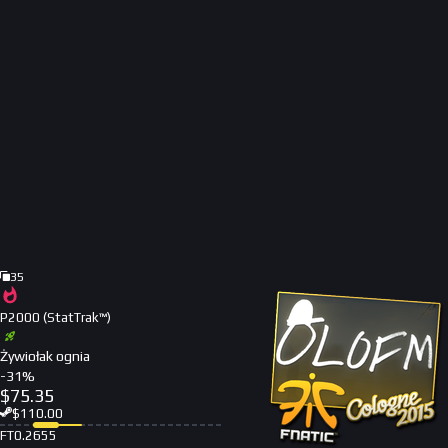
35
P2000 (StatTrak™)
Żywiołak ognia
-
31
%
$
75.35
$
110.00
FT
0.2655