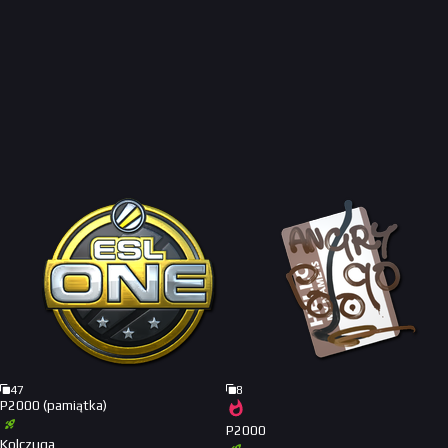
47
8
P2000 (pamiątka)
P2000
Kolczuga