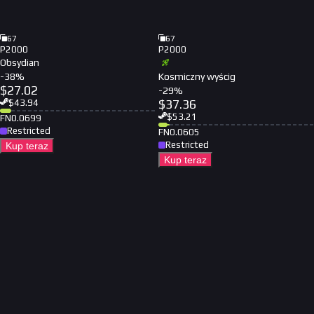
67
67
P2000
P2000
Obsydian
-
38
%
Kosmiczny wyścig
$
27.02
-
29
%
$
37.36
$
43.94
$
53.21
FN
0.0699
Restricted
FN
0.0605
Restricted
Kup teraz
Kup teraz