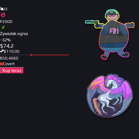
22
P2000
Żywiołak ognia
-
32
%
$
74.2
$
110.00
BS
0.4660
Covert
Kup teraz