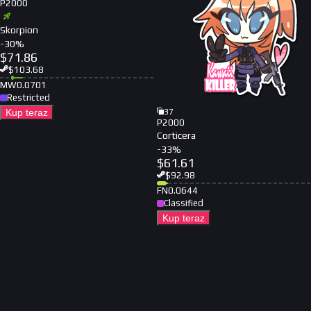
P2000
Skorpion
-
30
%
$
71.86
$
103.68
MW
0.0701
Restricted
Kup teraz
37
P2000
Corticera
-
33
%
$
61.61
$
92.98
FN
0.0644
Classified
Kup teraz