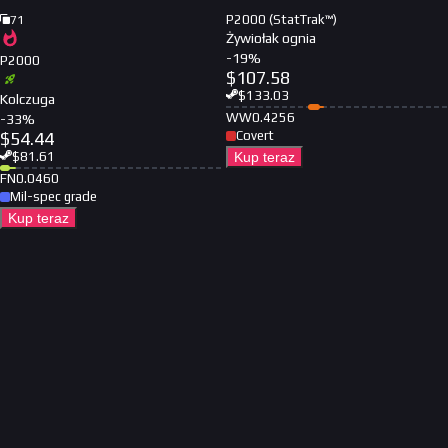
P2000 (StatTrak™)
71
Żywiołak ognia
-
19
%
P2000
$
107.58
$
133.03
Kolczuga
WW
0.4256
-
33
%
$
54.44
Covert
$
81.61
Kup teraz
FN
0.0460
Mil-spec grade
Kup teraz