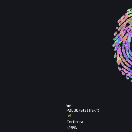
6
P2000 (StatTrak™)
Corticera
-
26
%