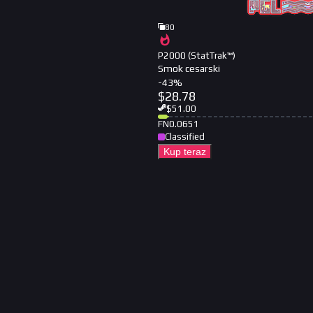
80
P2000 (StatTrak™)
Smok cesarski
-
43
%
$
28.78
$
51.00
FN
0.0651
Classified
Kup teraz