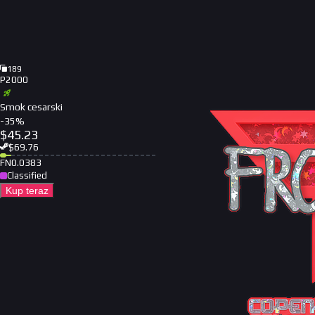
189
P2000
Smok cesarski
-
35
%
$
45.23
$
69.76
FN
0.0383
Classified
Kup teraz