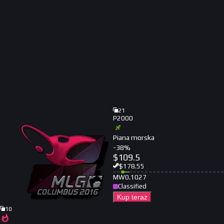
21
P2000
Piana morska
-
38
%
$
109.5
$
178.55
MW
0.1027
Classified
Kup teraz
10