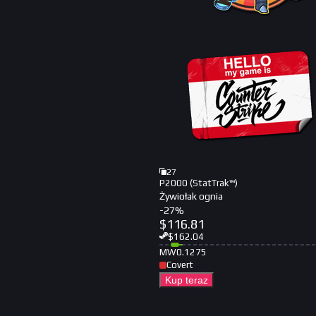
27
P2000 (StatTrak™)
Żywiołak ognia
-
27
%
$
116.81
$
162.04
MW
0.1275
Covert
Kup teraz