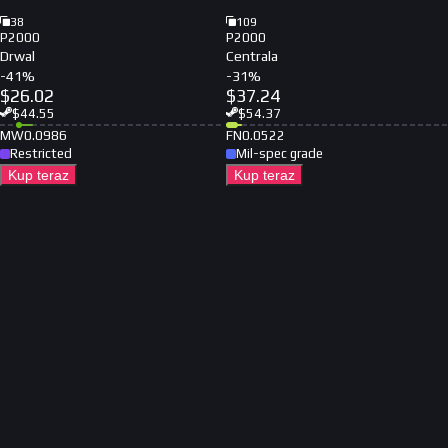
38
109
P2000
P2000
Drwal
Centrala
-
41
%
-
31
%
$
26.02
$
37.24
$
44.55
$
54.37
MW
0.0986
FN
0.0522
Restricted
Mil-spec grade
Kup teraz
Kup teraz