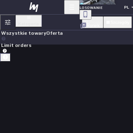
PL
LOSOWANIE
Prosty
Szczegóły
Kategoria
Rynek
Wszystkie towary
Oferta
Limit orders