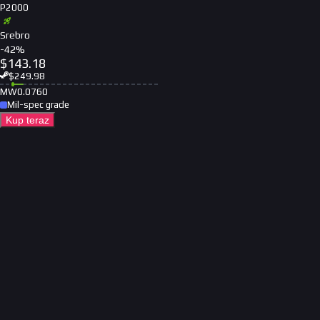
P2000
Srebro
-
42
%
$
143.18
$
249.98
MW
0.0760
Mil-spec grade
Kup teraz