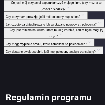
Co jeśli mój przyjaciel zapomniał użyć mojego linku (czy można to
jeszcze śledzić)?
Czy otrzymam prowizję, jeśli mój polecony kupi skina?
Jak często są aktualizowane lub wypłacane nagrody za polecenia?
Czy jest minimalna kwota, którą muszę zarobić, zanim będę mógł jej
użyć?
Czy mogę wypłacić środki, które zarobiłem na poleceniach?
Czy dostanę swoje zarobki, jeśli mój polecony anuluje transakcję?
Regulamin programu