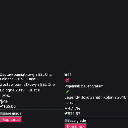
Zestaw pamiątkowy z ESL One
11
Cologne 2015 – Dust II
Zestaw pamiątkowy z ESL One
Pojemnik z autografem
Cologne 2015 – Dust II
-
29
%
Legendy (foliowana) | Kolonia 2016
$
46
-
28
%
$
65.00
$
37.76
Base grade
$
52.87
Kup teraz
Base grade
Kup teraz