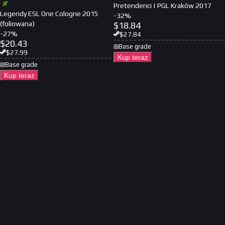
Pretendenci | PGL Kraków 2017
Legendy ESL One Cologne 2015
-
32
%
(foliowana)
$
18.84
-
27
%
$
27.84
$
20.43
Base grade
$
27.99
Kup teraz
Base grade
Kup teraz