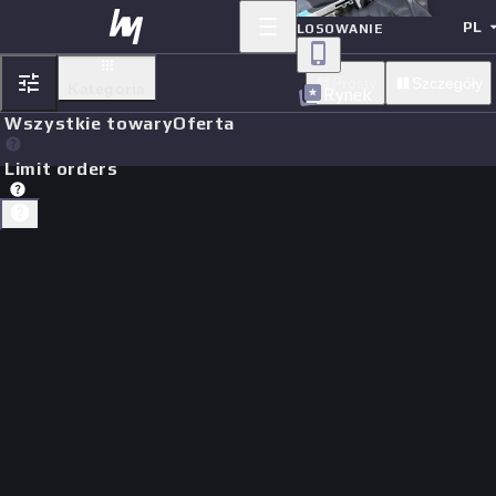
PL
LOSOWANIE
Prosty
Szczegóły
Kategoria
Rynek
Wszystkie towary
Oferta
Limit orders