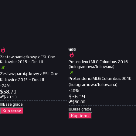
95
Zestaw pamiątkowy z ESL One
Katowice 2015 – Dust II
Pretendenci MLG Columbus 2016
(hologramowa/foliowana)
Zestaw pamiątkowy z ESL One
Pretendenci MLG Columbus 2016
Katowice 2015 – Dust II
(hologramowa/foliowana)
-
24
%
-
40
%
$
58.79
$
36.19
$
78.13
$
60.80
Base grade
Base grade
Kup teraz
Kup teraz