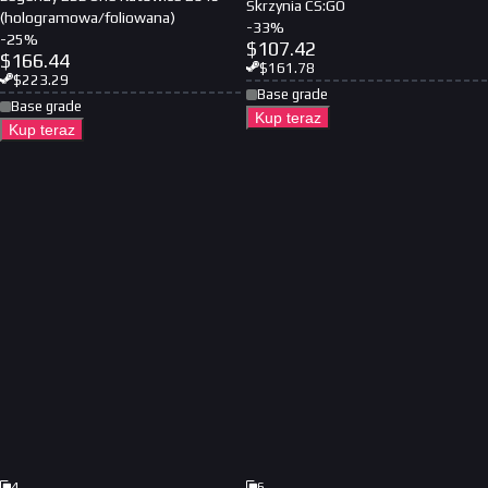
Skrzynia CS:GO
(hologramowa/foliowana)
-
33
%
-
25
%
$
107.42
$
166.44
$
161.78
$
223.29
Base grade
Base grade
Kup teraz
Kup teraz
4
6