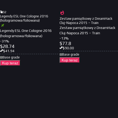
32
Legendy ESL One Cologne 2016
Zestaw pamiątkowy z DreamHack
(hologramowa/foliowana)
Cluj-Napoca 2015 – Train
Zestaw pamiątkowy z DreamHack
Legendy ESL One Cologne 2016
Cluj-Napoca 2015 – Train
(hologramowa/foliowana)
-
13
%
-
31
%
$
77.8
$
28.74
$
90.00
$
41.94
Base grade
Base grade
Kup teraz
Kup teraz