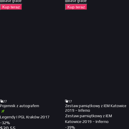
Base grade
Base grade
Kup teraz
Kup teraz
27
17
Pojemnik z autografem
Zestaw pamiątkowy z IEM Katowice
2019 – Inferno
Zestaw pamiątkowy z IEM
Legendy | PGL Kraków 2017
Katowice 2019 – Inferno
-
32
%
-
39
%
$
20.55