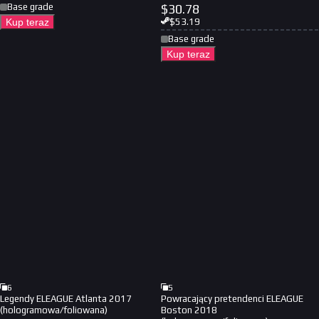
Base grade
$
30.78
Kup teraz
$
53.19
Base grade
Kup teraz
6
5
Legendy ELEAGUE Atlanta 2017
Powracający pretendenci ELEAGUE
(hologramowa/foliowana)
Boston 2018