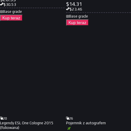
$
14.31
$
30.53
$
23.46
Base grade
Base grade
Kup teraz
Kup teraz
20
26
Legendy ESL One Cologne 2015
Pojemnik z autografem
(foliowana)