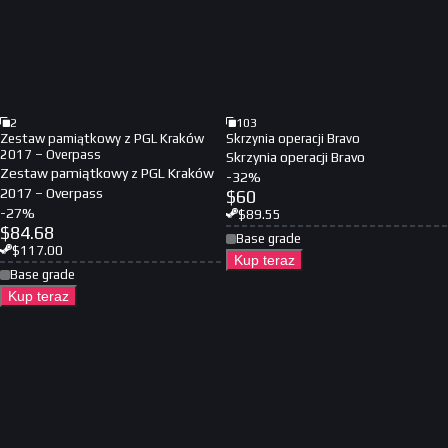
2
103
Zestaw pamiątkowy z PGL Kraków
Skrzynia operacji Bravo
2017 – Overpass
Skrzynia operacji Bravo
Zestaw pamiątkowy z PGL Kraków
-
32
%
2017 – Overpass
$
60
-
27
%
$
89.55
$
84.68
Base grade
$
117.00
Kup teraz
Base grade
Kup teraz