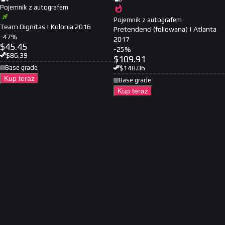
Pojemnik z autografem
Pojemnik z autografem
Team Dignitas | Kolonia 2016
Pretendenci (foliowana) | Atlanta
-
47
%
2017
$
45.45
-
25
%
$
86.39
$
109.91
Base grade
$
148.06
Kup teraz
Base grade
Kup teraz