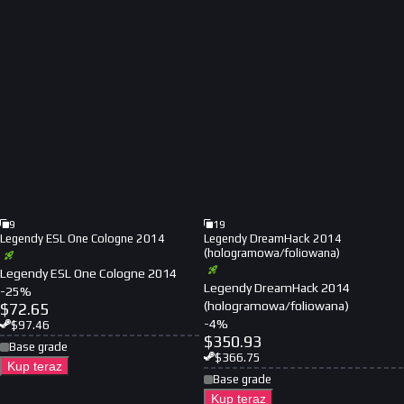
9
19
Legendy ESL One Cologne 2014
Legendy DreamHack 2014
(hologramowa/foliowana)
Legendy ESL One Cologne 2014
Legendy DreamHack 2014
-
25
%
(hologramowa/foliowana)
$
72.65
-
4
%
$
97.46
$
350.93
Base grade
$
366.75
Kup teraz
Base grade
Kup teraz