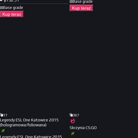
$
132.57
Base grade
Base grade
Kup teraz
Kup teraz
17
367
Legendy ESL One Katowice 2015
(hologramowa/foliowana)
Skrzynia CS:GO
Legendy ESL One Katowice 2015