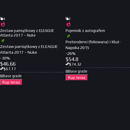
4
2
Zestaw pamiątkowy z ELEAGUE
Pojemnik z autografem
Atlanta 2017 – Nuke
Pretendenci (foliowana) | Kluż-
Zestaw pamiątkowy z ELEAGUE
Napoka 2015
Atlanta 2017 – Nuke
-
26
%
-
30
%
$
54.8
$
46.66
$
74.32
$
67.17
Base grade
Base grade
Kup teraz
Kup teraz