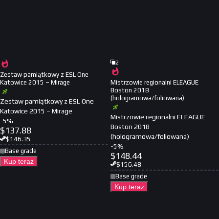
2
Zestaw pamiątkowy z ESL One
Katowice 2015 – Mirage
Mistrzowie regionalni ELEAGUE
Boston 2018
(hologramowa/foliowana)
Zestaw pamiątkowy z ESL One
Katowice 2015 – Mirage
Mistrzowie regionalni ELEAGUE
-
5
%
Boston 2018
$
137.88
(hologramowa/foliowana)
$
146.35
-
5
%
Base grade
$
148.44
Kup teraz
$
156.48
Base grade
Kup teraz