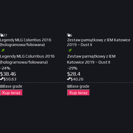
27
6
Legendy MLG Columbus 2016
Zestaw pamiątkowy z IEM Katowice
(hologramowa/foliowana)
2019 – Dust II
Legendy MLG Columbus 2016
Zestaw pamiątkowy z IEM
(hologramowa/foliowana)
Katowice 2019 – Dust II
-
24
%
-
29
%
$
38.46
$
28.4
$
50.63
$
40.26
Base grade
Base grade
Kup teraz
Kup teraz