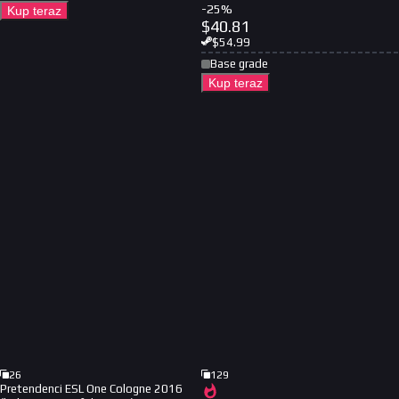
-
25
%
Kup teraz
$
40.81
$
54.99
Base grade
Kup teraz
26
129
Pretendenci ESL One Cologne 2016