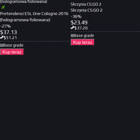
(hologramowa/foliowana)
Skrzynia CS:GO 2
Skrzynia CS:GO 2
Pretendenci ESL One Cologne 2016
-
36
%
(hologramowa/foliowana)
$
23.49
-
27
%
$
37.26
$
37.13
Base grade
$
51.21
Kup teraz
Base grade
Kup teraz