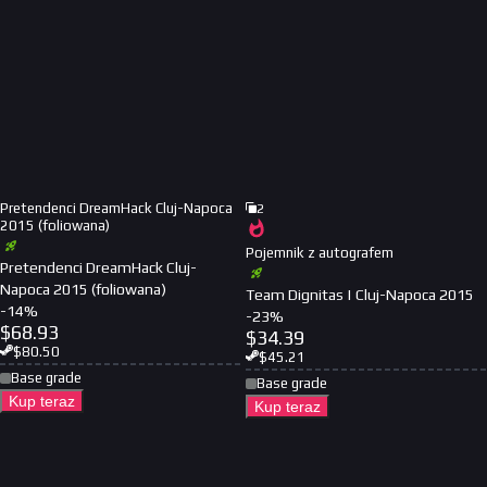
Pretendenci DreamHack Cluj-Napoca
2
2015 (foliowana)
Pojemnik z autografem
Pretendenci DreamHack Cluj-
Napoca 2015 (foliowana)
Team Dignitas | Cluj-Napoca 2015
-
14
%
-
23
%
$
68.93
$
34.39
$
80.50
$
45.21
Base grade
Base grade
Kup teraz
Kup teraz