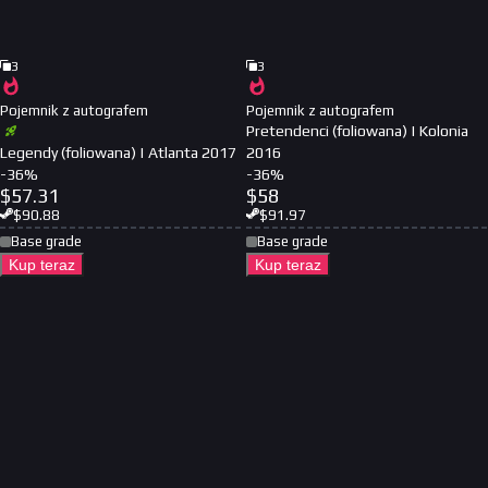
3
3
Pojemnik z autografem
Pojemnik z autografem
Pretendenci (foliowana) | Kolonia
Legendy (foliowana) | Atlanta 2017
2016
-
36
%
-
36
%
$
57.31
$
58
$
90.88
$
91.97
Base grade
Base grade
Kup teraz
Kup teraz