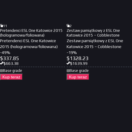
11
2
Pretendenci ESL One Katowice 2015
Zestaw pamiątkowy z ESL One
(hologramowa/foliowana)
Katowice 2015 – Cobblestone
Pretendenci ESL One Katowice
Zestaw pamiątkowy z ESL One
2015 (hologramowa/foliowana)
Katowice 2015 – Cobblestone
-
49
%
-
19
%
$
337.85
$
1328.23
$
663.38
$
1639.99
Base grade
Base grade
Kup teraz
Kup teraz