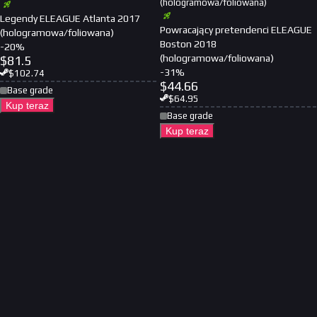
(hologramowa/foliowana)
Legendy ELEAGUE Atlanta 2017
Powracający pretendenci ELEAGUE
(hologramowa/foliowana)
Boston 2018
-
20
%
(hologramowa/foliowana)
$
81.5
-
31
%
$
102.74
$
44.66
Base grade
$
64.95
Kup teraz
Base grade
Kup teraz