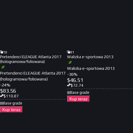
10
91
Pretendenci ELEAGUE Atlanta 2017
Walizka e-sportowa 2013
(hologramowa/foliowana)
Walizka e-sportowa 2013
Pretendenci ELEAGUE Atlanta 2017
-
36
%
(hologramowa/foliowana)
$
46.51
-
24
%
$
72.74
$
83.56
Base grade
$
110.87
Kup teraz
Base grade
Kup teraz