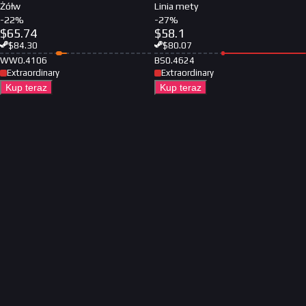
Żółw
Linia mety
-
22
%
-
27
%
$
65.74
$
58.1
$
84.30
$
80.07
WW
0.4106
BS
0.4624
Extraordinary
Extraordinary
Kup teraz
Kup teraz