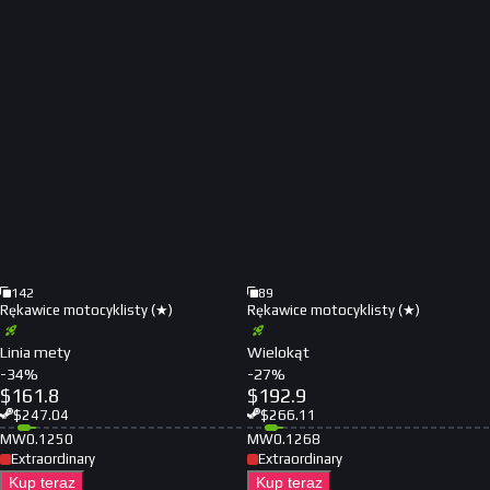
142
89
Rękawice motocyklisty (★)
Rękawice motocyklisty (★)
Linia mety
Wielokąt
-
34
%
-
27
%
$
161.8
$
192.9
$
247.04
$
266.11
MW
0.1250
MW
0.1268
Extraordinary
Extraordinary
Kup teraz
Kup teraz