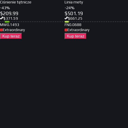
Ciśnienie tętnicze
Linia mety
-
43
%
-
24
%
$
209.99
$
501.19
$
371.59
$
661.25
MW
0.1493
FN
0.0688
Extraordinary
Extraordinary
Kup teraz
Kup teraz