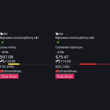
285
206
Rękawice motocyklisty (★)
Rękawice motocyklisty (★)
Linia mety
Ciśnienie tętnicze
-
30
%
-
33
%
$
97.08
$
79.47
$
139.80
$
119.00
FT
0.3496
BS
0.7482
Extraordinary
Extraordinary
Kup teraz
Kup teraz