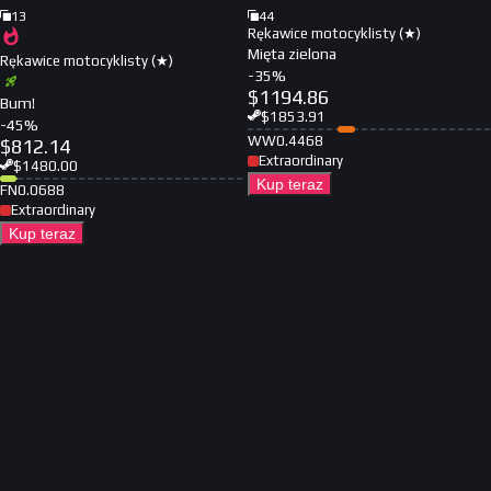
13
44
Rękawice motocyklisty (★)
Mięta zielona
Rękawice motocyklisty (★)
-
35
%
$
1194.86
Bum!
$
1853.91
-
45
%
WW
0.4468
$
812.14
Extraordinary
$
1480.00
Kup teraz
FN
0.0688
Extraordinary
Kup teraz