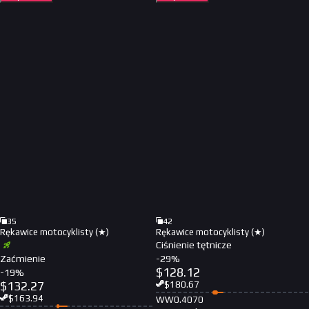
35
42
Rękawice motocyklisty (★)
Rękawice motocyklisty (★)
Ciśnienie tętnicze
Zaćmienie
-
29
%
$
128.12
-
19
%
$
132.27
$
180.67
$
163.94
WW
0.4070