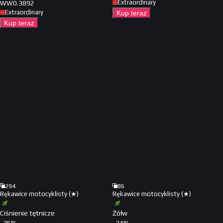
Extraordinary
WW
0.3892
Extraordinary
Kup teraz
Kup teraz
294
86
Rękawice motocyklisty (★)
Rękawice motocyklisty (★)
Ciśnienie tętnicze
Żółw