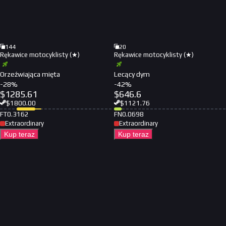
144
20
Rękawice motocyklisty (★)
Rękawice motocyklisty (★)
Orzeźwiająca mięta
Lecący dym
-
28
%
-
42
%
$
1285.61
$
646.6
$
1800.00
$
1121.76
FT
0.3162
FN
0.0698
Extraordinary
Extraordinary
Kup teraz
Kup teraz