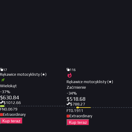
17
116
Rękawice motocyklisty (★)
Rękawice motocyklisty (★)
Wielokąt
Zaćmienie
-
37
%
-
34
%
$
630.84
$
518.68
$
1012.66
$
788.27
FN
0.0679
FT
0.1911
Extraordinary
Extraordinary
Kup teraz
Kup teraz