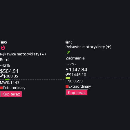
95
10
Rękawice motocyklisty (★)
Rękawice motocyklisty (★)
Zaćmienie
Bum!
-
27
%
-
42
%
$
1047.84
$
564.91
$
1446.20
$
988.05
FN
0.0699
MW
0.1443
Extraordinary
Extraordinary
Kup teraz
Kup teraz