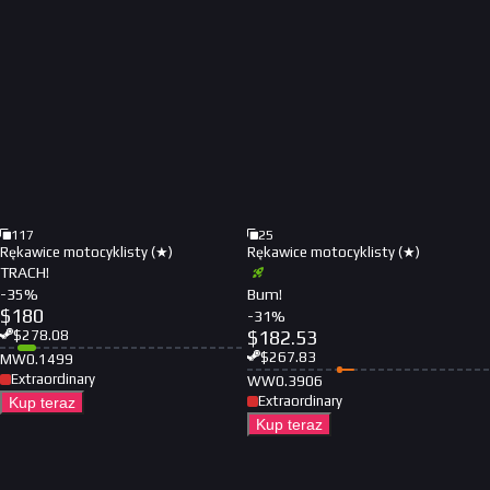
117
25
Rękawice motocyklisty (★)
Rękawice motocyklisty (★)
TRACH!
-
35
%
Bum!
$
180
-
31
%
$
182.53
$
278.08
$
267.83
MW
0.1499
Extraordinary
WW
0.3906
Extraordinary
Kup teraz
Kup teraz