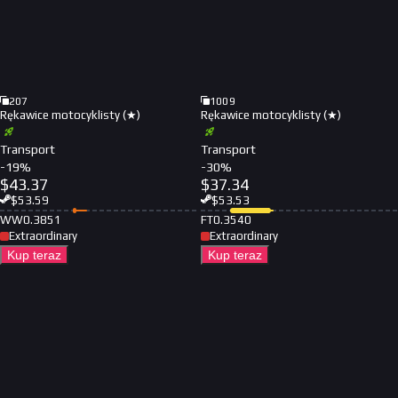
207
1009
Rękawice motocyklisty (★)
Rękawice motocyklisty (★)
Transport
Transport
-
19
%
-
30
%
$
43.37
$
37.34
$
53.59
$
53.53
WW
0.3851
FT
0.3540
Extraordinary
Extraordinary
Kup teraz
Kup teraz