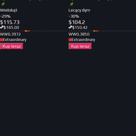
Wielokąt
Lecący dym
-
29
%
-
30
%
$
115.73
$
104.2
$
165.00
$
150.42
WW
0.3972
WW
0.3850
Extraordinary
Extraordinary
Kup teraz
Kup teraz