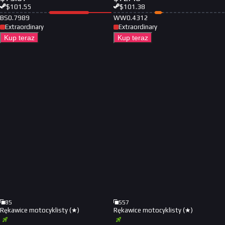
$
101.55
$
101.38
BS
0.7989
WW
0.4312
Extraordinary
Extraordinary
Kup teraz
Kup teraz
85
557
Rękawice motocyklisty (★)
Rękawice motocyklisty (★)