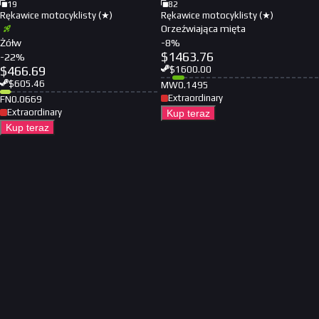
19
82
Rękawice motocyklisty (★)
Rękawice motocyklisty (★)
Orzeźwiająca mięta
Żółw
-
8
%
$
1463.76
-
22
%
$
466.69
$
1600.00
$
605.46
MW
0.1495
Extraordinary
FN
0.0669
Extraordinary
Kup teraz
Kup teraz