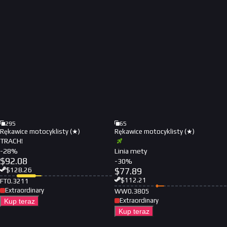
295
65
Rękawice motocyklisty (★)
Rękawice motocyklisty (★)
TRACH!
-
28
%
Linia mety
$
92.08
-
30
%
$
77.89
$
128.26
$
112.21
FT
0.3211
Extraordinary
WW
0.3805
Extraordinary
Kup teraz
Kup teraz