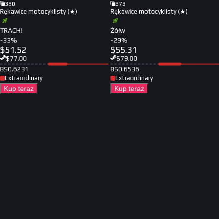
380
373
Rękawice motocyklisty (★)
Rękawice motocyklisty (★)
TRACH!
Żółw
-
33
%
-
29
%
$
51.52
$
55.31
$
77.00
$
79.00
BS
0.6231
BS
0.6536
Extraordinary
Extraordinary
Kup teraz
Kup teraz