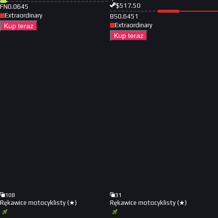
$
517.50
FN
0.0645
Extraordinary
BS
0.6451
Extraordinary
Kup teraz
Kup teraz
108
31
Rękawice motocyklisty (★)
Rękawice motocyklisty (★)