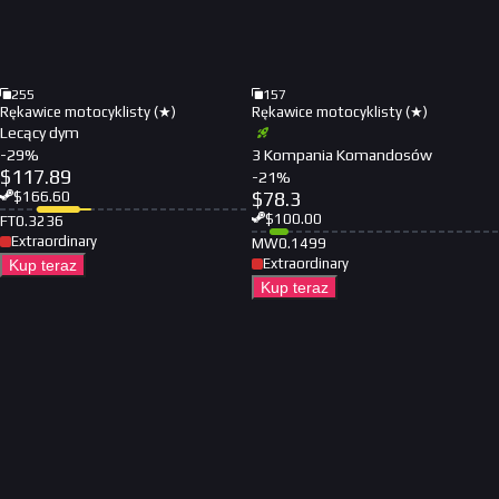
255
157
Rękawice motocyklisty (★)
Rękawice motocyklisty (★)
Lecący dym
-
29
%
3 Kompania Komandosów
$
117.89
-
21
%
$
78.3
$
166.60
$
100.00
FT
0.3236
Extraordinary
MW
0.1499
Extraordinary
Kup teraz
Kup teraz