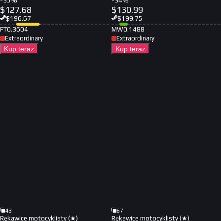
-
35
%
-
34
%
$
127.68
$
130.99
$
196.67
$
199.75
FT
0.3604
MW
0.1488
Extraordinary
Extraordinary
Kup teraz
Kup teraz
43
67
Rękawice motocyklisty (★)
Rękawice motocyklisty (★)