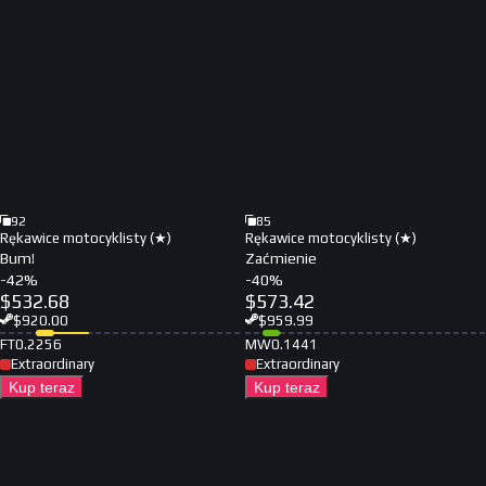
92
85
Rękawice motocyklisty (★)
Rękawice motocyklisty (★)
Bum!
Zaćmienie
-
42
%
-
40
%
$
532.68
$
573.42
$
920.00
$
959.99
FT
0.2256
MW
0.1441
Extraordinary
Extraordinary
Kup teraz
Kup teraz