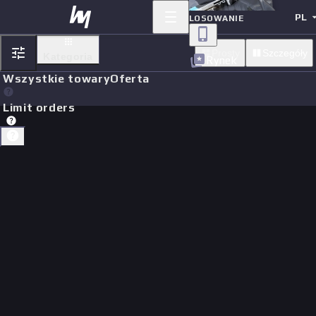
PL
LOSOWANIE
Prosty
Szczegóły
Kategoria
Rynek
Wszystkie towary
Oferta
Limit orders