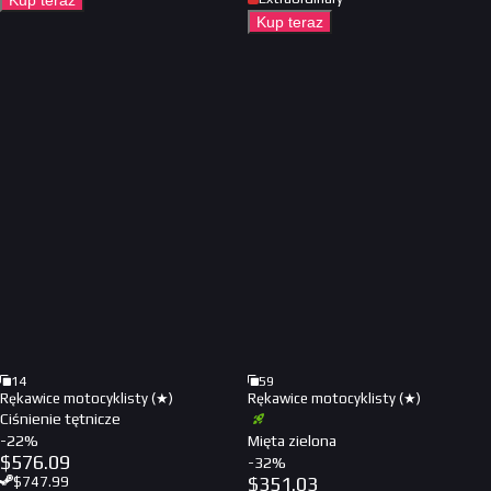
Kup teraz
Kup teraz
14
59
Rękawice motocyklisty (★)
Rękawice motocyklisty (★)
Ciśnienie tętnicze
-
22
%
Mięta zielona
$
576.09
-
32
%
$
351.03
$
747.99