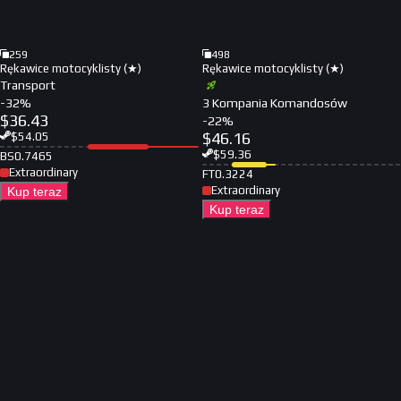
259
498
Rękawice motocyklisty (★)
Rękawice motocyklisty (★)
Transport
-
32
%
3 Kompania Komandosów
$
36.43
-
22
%
$
46.16
$
54.05
$
59.36
BS
0.7465
Extraordinary
FT
0.3224
Extraordinary
Kup teraz
Kup teraz