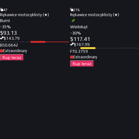
47
276
Rękawice motocyklisty (★)
Rękawice motocyklisty (★)
Bum!
-
35
%
Wielokąt
$
93.13
-
30
%
$
117.41
$
143.79
$
167.99
BS
0.6642
Extraordinary
FT
0.3759
Extraordinary
Kup teraz
Kup teraz