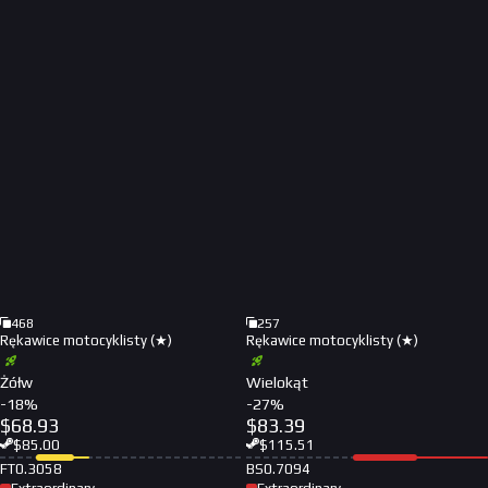
468
257
Rękawice motocyklisty (★)
Rękawice motocyklisty (★)
Żółw
Wielokąt
-
18
%
-
27
%
$
68.93
$
83.39
$
85.00
$
115.51
FT
0.3058
BS
0.7094