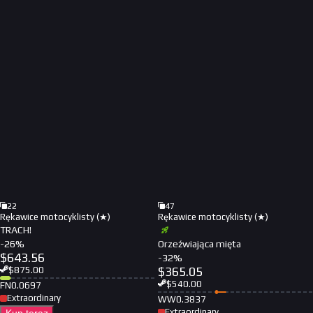
22
47
Rękawice motocyklisty (★)
Rękawice motocyklisty (★)
TRACH!
-
26
%
Orzeźwiająca mięta
$
643.56
-
32
%
$
365.05
$
875.00
$
540.00
FN
0.0697
Extraordinary
WW
0.3837
Extraordinary