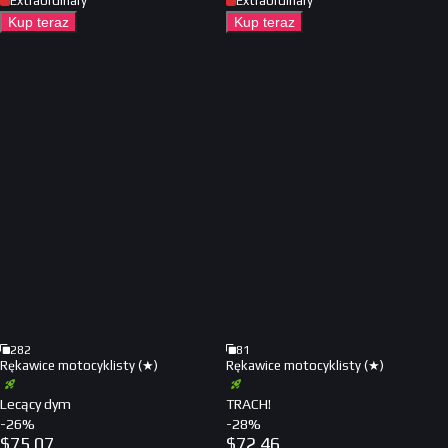
Extraordinary
Extraordinary
Kup teraz
Kup teraz
282
81
Rękawice motocyklisty (★)
Rękawice motocyklisty (★)
Lecący dym
TRACH!
-
26
%
-
28
%
$
75.07
$
72.46