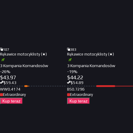
107
383
Rękawice motocyklisty (★)
Rękawice motocyklisty (★)
3 Kompania Komandosów
3 Kompania Komandosów
-
26
%
-
19
%
$
43.97
$
44.22
$
59.43
$
54.89
WW
0.4174
BS
0.7296
Extraordinary
Extraordinary
Kup teraz
Kup teraz