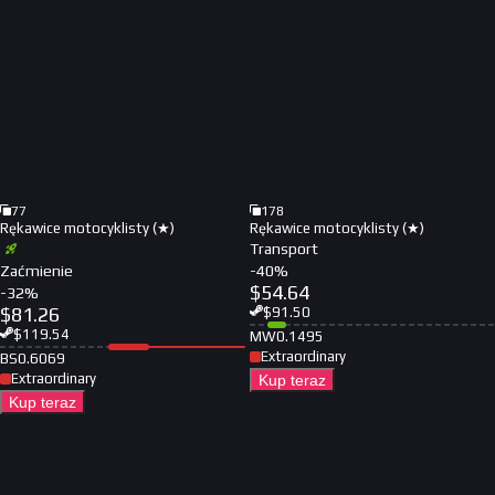
77
178
Rękawice motocyklisty (★)
Rękawice motocyklisty (★)
Transport
Zaćmienie
-
40
%
$
54.64
-
32
%
$
81.26
$
91.50
$
119.54
MW
0.1495
Extraordinary
BS
0.6069
Extraordinary
Kup teraz
Kup teraz