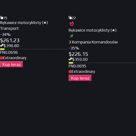
15
22
Rękawice motocyklisty (★)
Transport
Rękawice motocyklisty (★)
-
34
%
$
261.23
3 Kompania Komandosów
$
396.80
-
35
%
FN
0.0696
$
226.15
Extraordinary
$
350.00
Kup teraz
FN
0.0695
Extraordinary
Kup teraz