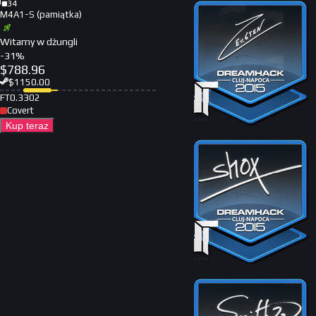
34
M4A1-S (pamiątka)
Witamy w dżungli
-
31
%
$
788.96
$
1150.00
FT
0.3302
Covert
Kup teraz