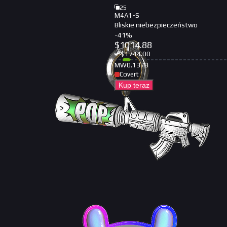
25
M4A1-S
Bliskie niebezpieczeństwo
-
41
%
$
1014.88
$
1744.00
MW
0.1378
Covert
Kup teraz