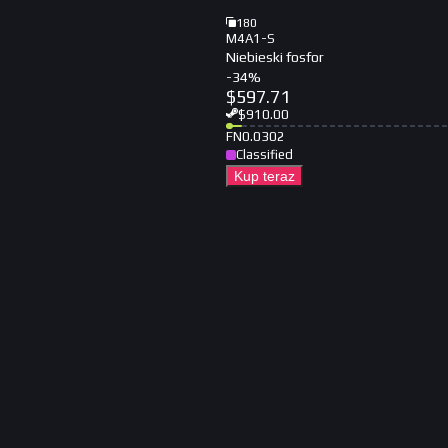
180
M4A1-S
Niebieski fosfor
-
34
%
$
597.71
$
910.00
FN
0.0302
Classified
Kup teraz