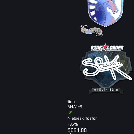
19
M4A1-S
Niebieski fosfor
-
35
%
$
691.88