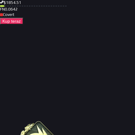
$
1854.51
FN
0.0642
Covert
Kup teraz