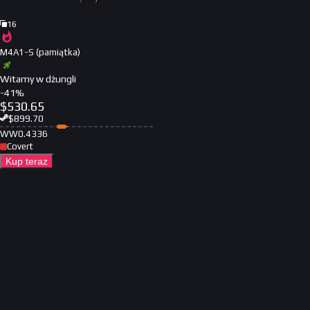
16
M4A1-S (pamiątka)
Witamy w dżungli
-
41
%
$
530.65
$
899.70
WW
0.4336
Covert
Kup teraz