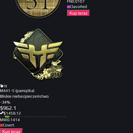
FN
0.0107
Classified
Kup teraz
10
M4A1-S (pamiątka)
Bliskie niebezpieczeństwo
-
34
%
$
962.1
$
1458.12
MW
0.1414
Covert
Kup teraz