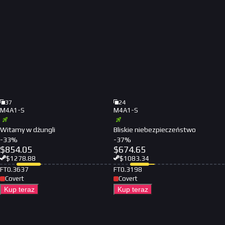
37
24
M4A1-S
M4A1-S
Witamy w dżungli
Bliskie niebezpieczeństwo
-
33
%
-
37
%
$
854.05
$
674.65
$
1278.88
$
1083.34
FT
0.3637
FT
0.3198
Covert
Covert
Kup teraz
Kup teraz