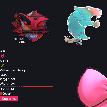
20
M4A1-S
Witamy w dżungli
-
44
%
$
541.27
$
979.29
BS
0.5844
Covert
Kup teraz