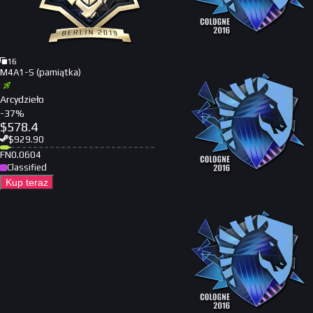
16
M4A1-S (pamiątka)
Arcydzieło
-
37
%
$
578.4
$
929.90
FN
0.0604
Classified
Kup teraz