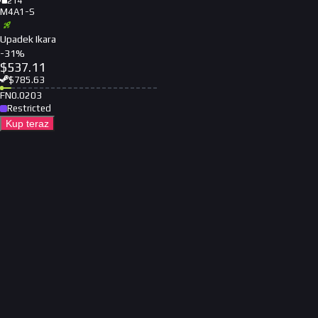
214
M4A1-S
Upadek Ikara
-
31
%
$
537.11
$
785.63
FN
0.0203
Restricted
Kup teraz