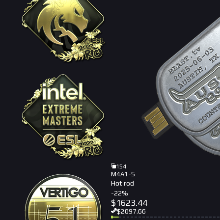
154
M4A1-S
Hot rod
-
22
%
$
1623.44
$
2097.66