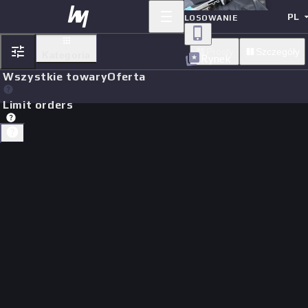
PL
LOSOWANIE
Prosty
Szczegóły
Kategoria
Rynek
Wszystkie towary
Oferta
Limit orders