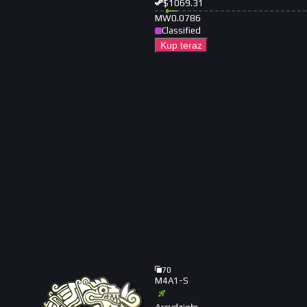
$
1069.31
MW
0.0786
Classified
Kup teraz
70
M4A1-S