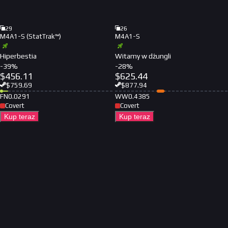
29
26
M4A1-S (StatTrak™)
M4A1-S
Hiperbestia
Witamy w dżungli
-
39
%
-
28
%
$
456.11
$
625.44
$
759.69
$
877.94
FN
0.0291
WW
0.4385
Covert
Covert
Kup teraz
Kup teraz