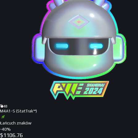
48
M4A1-S (StatTrak™)
Łańcuch znaków
-
40
%
$
1106.76