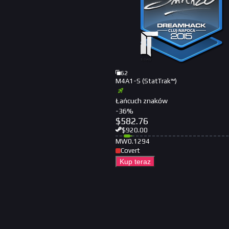
62
M4A1-S (StatTrak™)
Łańcuch znaków
-
36
%
$
582.76
$
920.00
MW
0.1294
Covert
Kup teraz