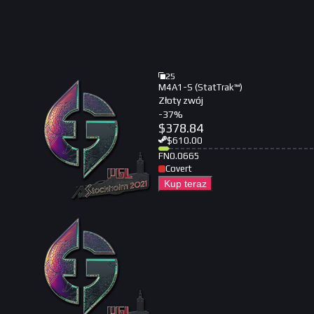
25
M4A1-S (StatTrak™)
Złoty zwój
-
37
%
$
378.84
$
610.00
FN
0.0665
Covert
Kup teraz