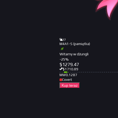
27
M4A1-S (pamiątka)
Witamy w dżungli
-
25
%
$
1279.47
$
1710.89
MW
0.1287
Covert
Kup teraz