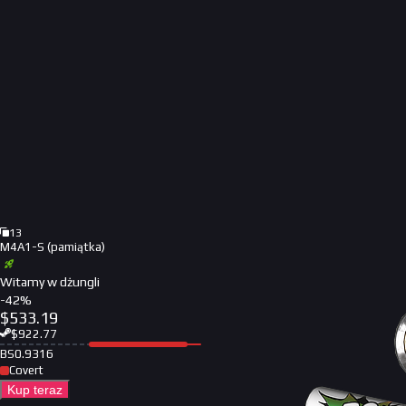
13
M4A1-S (pamiątka)
Witamy w dżungli
-
42
%
$
533.19
$
922.77
BS
0.9316
Covert
Kup teraz