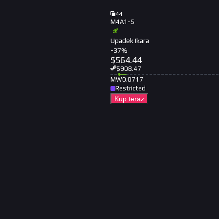
44
M4A1-S
Upadek Ikara
-
37
%
$
564.44
$
908.47
MW
0.0717
Restricted
Kup teraz