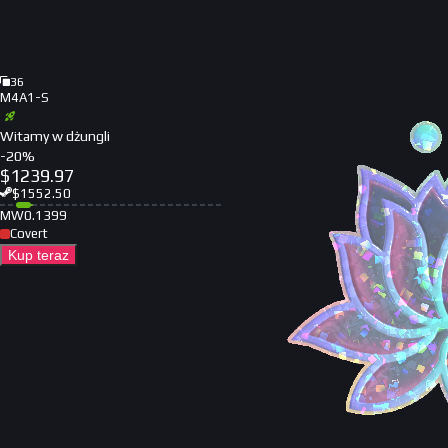
36
M4A1-S
Witamy w dżungli
-
20
%
$
1239.97
$
1552.50
MW
0.1399
Covert
Kup teraz