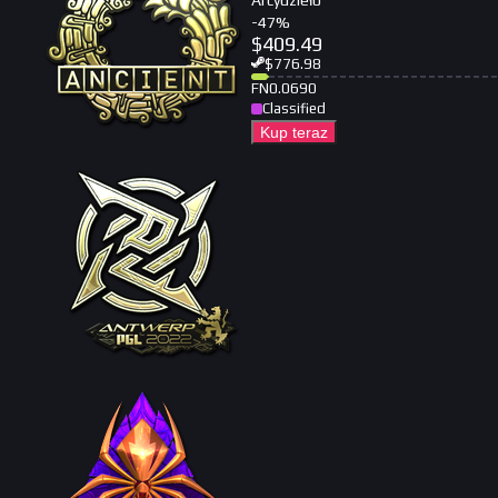
Arcydzieło
-
47
%
$
409.49
$
776.98
FN
0.0690
Classified
Kup teraz