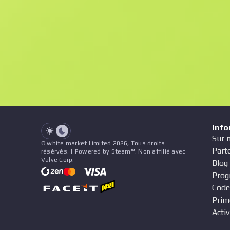
F
N
$5.66
StatTrak
See all offers
Float
Nom
Modèle
Autocollants
&
Charme
Vend
See all offers
Inf
Sur 
© white.market Limited 2026, Tous droits
Part
résérvés. | Powered by Steam™. Non affilié avec
Valve Corp.
Blog
Prog
Code
Prim
Activ