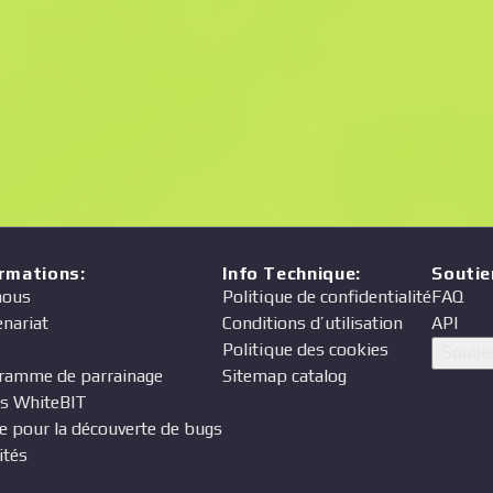
Prix
eur
ormations
:
Info Technique
:
Soutie
nous
Politique de confidentialité
FAQ
enariat
Conditions d’utilisation
API
Politique des cookies
Soutie
ramme de parrainage
Sitemap catalog
s WhiteBIT
e pour la découverte de bugs
ités