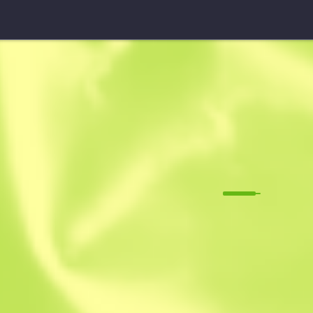
UMP-45 (StatTrak™)
Plastique
M
W
0.1392
$
2.1
-
30
$
3.00
Anonymous sh
Membre depuis 