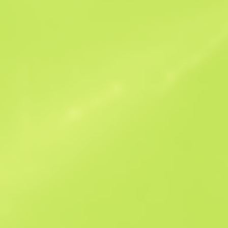
Offres similaires
StatTrak
B
S
$0.79
W
W
$2.6
F
T
$0.8
M
W
$2.1