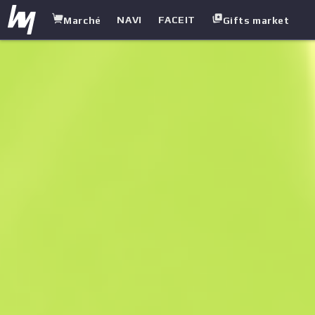
NAVI
FACEIT
Marché
Gifts market
white.market
/
Mitraillettes (SMGs)
/
UMP-45
/
Plastique