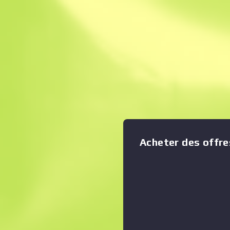
Vente Instantané
Description
L'UMP45, cadet incompris de 
mitrailleurs, est une arme 
combat rapproché, malgré so
arme a été personnalisée de 
Afficher le graphique en zoom
:
électriques, d'un circuit imp
numérique. 73556** Collect
Acheter des offre