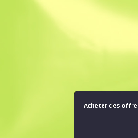
Vente Instantané
Description
Le classique Sawed-Off infli
courte portée, mais en rai
précision, de sa forte disper
Afficher le graphique en zoom
:
cadence de tir, vous feriez 
cibles. Cette arme a été pein
représente une créature qu
n'est pas poli de parler la bo
Horizon
Acheter des offre