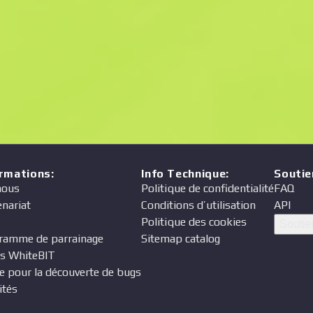
Prix
eur
ormations
:
Info Technique
:
Soutie
nous
Politique de confidentialité
FAQ
enariat
Conditions d’utilisation
API
Politique des cookies
Soutie
ramme de parrainage
Sitemap catalog
s WhiteBIT
e pour la découverte de bugs
ités