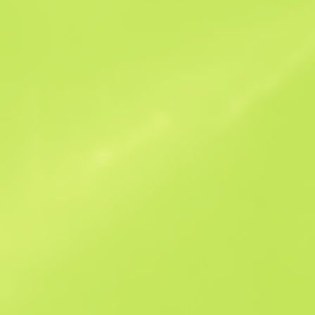
Offres similaires
StatTrak
B
S
$6.88
W
W
$9.1
F
T
$7.14
M
W
$13.45