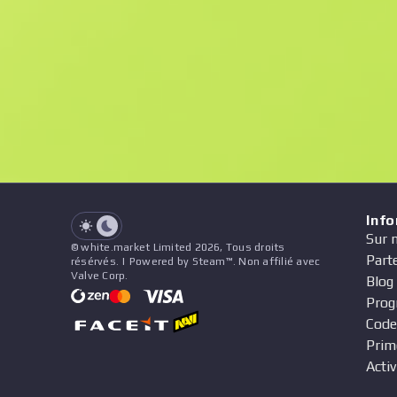
F
N
$32.32
StatTrak
See all offers
Float
Nom
Modèle
Autocollants
&
Charme
Vend
See all offers
Inf
Sur 
© white.market Limited 2026, Tous droits
Part
résérvés. | Powered by Steam™. Non affilié avec
Valve Corp.
Blog
Prog
Code
Prim
Activ