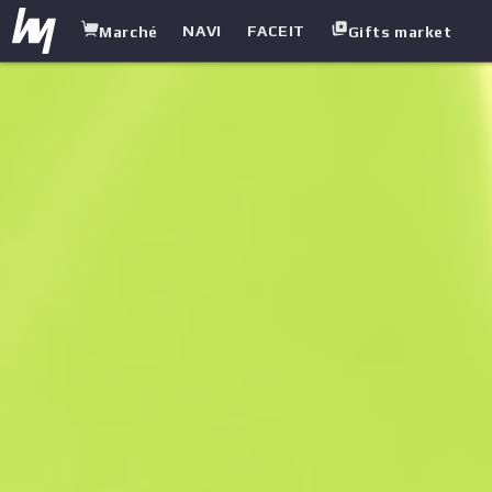
NAVI
FACEIT
Marché
Gifts market
white.market
/
Armes lourdes (Heavy)
/
Sawed-Off
/
Glouton