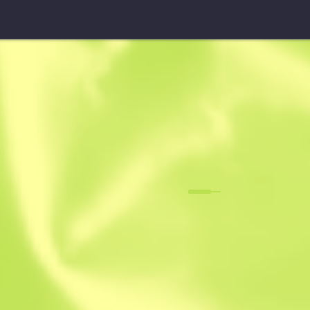
Sawed-Off (StatTrak™)
Glouton
F
N
0.0494
$
32.32
$
37.12
Anonymous sh
Membre depuis 