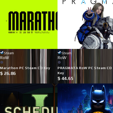
Steam
Steam
RoW
RoW
Marathon PC Steam CD Key
PRAGMATA RoW PC Steam CD
$
26.86
Key
$
44.65