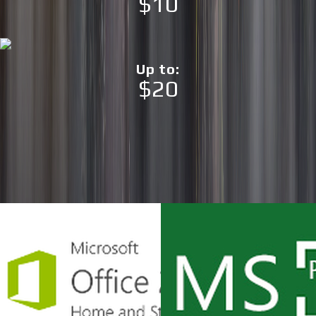
$10
RoW
Crimson Desert PC Steam CD
Key
$
70.18
Up to
:
$20
Logiciel
View all
Explorez notre collection de produits logiciels aux meilleurs
prix : des outils de productivité aux logiciels créatifs.