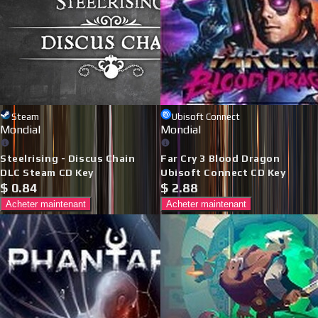
Steam
Ubisoft Connect
Mondial
Mondial
Steelrising - Discus Chain
Far Cry 3 Blood Dragon
DLC Steam CD Key
Ubisoft Connect CD Key
$
0.84
$
2.88
Acheter maintenant
Acheter maintenant