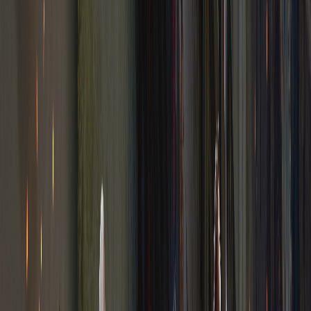
Steam
Crimson Desert PC Steam CD Key
$
70.18