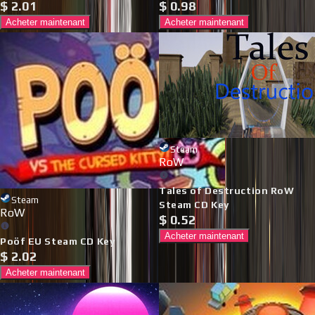
$
2.01
$
0.98
Acheter maintenant
Acheter maintenant
Steam
RoW
Tales of Destruction RoW
Steam
Steam CD Key
RoW
$
0.52
Acheter maintenant
Poöf EU Steam CD Key
$
2.02
Acheter maintenant