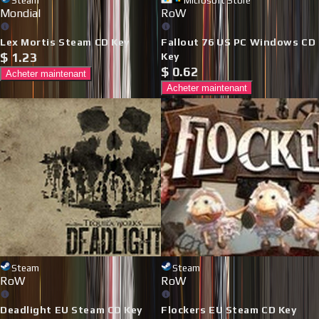
Steam
Microsoft Store
Mondial
RoW
Lex Mortis Steam CD Key
Fallout 76 US PC Windows CD
$
1.23
Key
$
0.62
Acheter maintenant
Acheter maintenant
Steam
Steam
RoW
RoW
Deadlight EU Steam CD Key
Flockers EU Steam CD Key