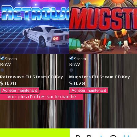
Steam
Steam
RoW
RoW
Retrowave EU Steam CD Key
Mugsters EU Steam CD Key
$
0.70
$
0.28
Acheter maintenant
Acheter maintenant
Voir plus d'offres sur le marché
Nouveautés & Tendances
Découvrez les derniers jeux et les plus populaires sur le marché
en ce moment.