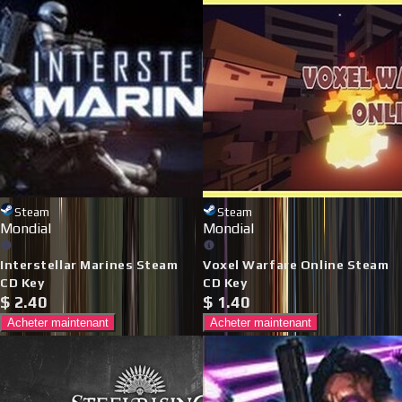
Steam
Steam
Mondial
Mondial
Interstellar Marines Steam
Voxel Warfare Online Steam
CD Key
CD Key
$
2.40
$
1.40
Acheter maintenant
Acheter maintenant