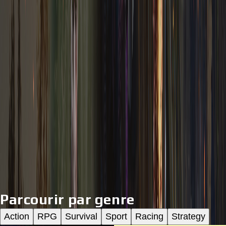
Steam
Palworld PC Steam CD Key
$
34.52
EA
EA SPORTS FC 26 PC EA App CD Key
$
35.61
Parcourir par genre
Action
RPG
Survival
Sport
Racing
Strategy