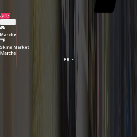
Gifts
Marché
Skins Market
Marché
FR
Tout ce dont vous avez
besoin au même endroit
Achetez des clés de jeux numériques avec livraison
instantanée et paiement sécurisé.
Meilleurs jeux en ce moment
Prenez des clés pour les jeux les plus chauds sur le marché.