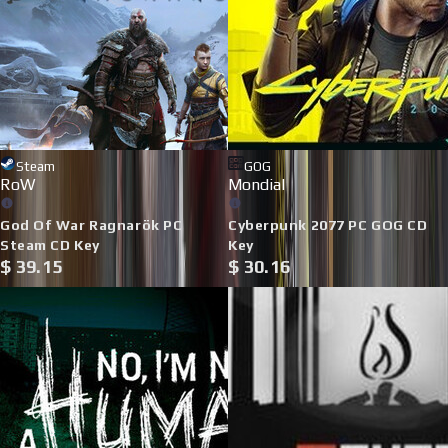
EA
Steam
RoW
Mondial
EA SPORTS FC 26 PC EA App
Palworld PC Steam CD Key
$
34.52
CD Key
$
35.61
Steam
GOG
RoW
Mondial
God Of War Ragnarök PC
Cyberpunk 2077 PC GOG CD
Steam CD Key
Key
$
39.15
$
30.16