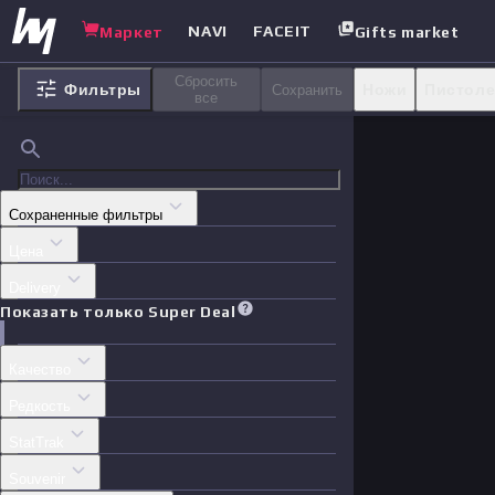
NAVI
FACEIT
Маркет
Gifts market
Сбросить
Фильтры
Ножи
Пистол
Сохранить
все
Агенты
Стике
Сохраненные фильтры
Цена
Delivery
Показать только Super Deal
Качество
Редкость
StatTrak
Souvenir