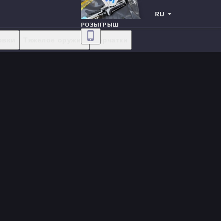
RU
РОЗЫГРЫШ
овки
Тяжелое оружие
Перчатки