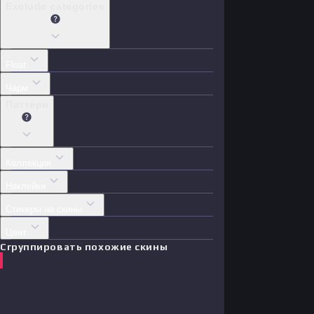
Exclude categories
Float
Чарм
Паттерн
Коллекция
Наклейки
Стикеры на скины
Цвет
Сгруппировать похожие скины