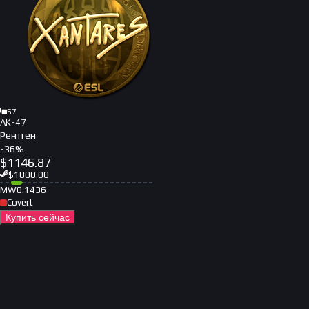
57
AK-47
Рентген
-
36
%
$
1146.87
$
1800.00
MW
0.1436
Covert
Купить сейчас