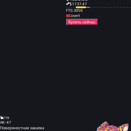
$
1737.47
FT
0.3056
Covert
Купить сейчас
219
AK-47
Поверхностная закалка