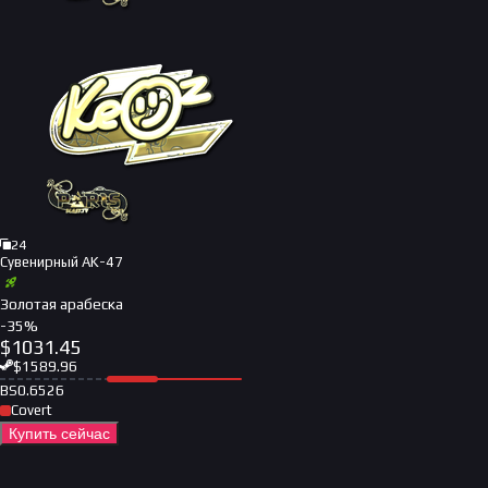
24
Сувенирный AK-47
Золотая арабеска
-
35
%
$
1031.45
$
1589.96
BS
0.6526
Covert
Купить сейчас