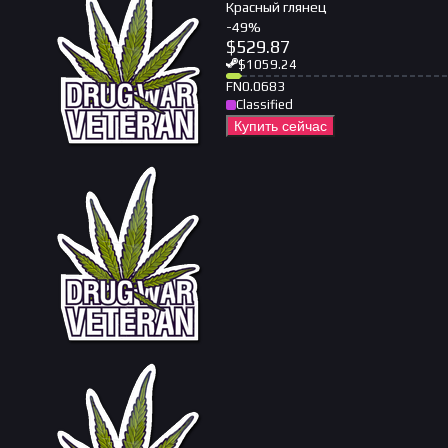
Красный глянец
-
49
%
$
529.87
$
1059.24
FN
0.0683
Classified
Купить сейчас