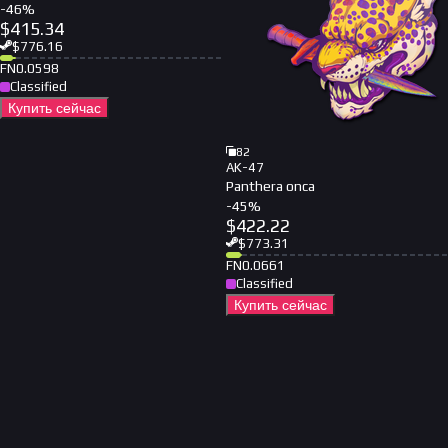
-
46
%
$
415.34
$
776.16
FN
0.0598
Classified
Купить сейчас
82
AK-47
Panthera onca
-
45
%
$
422.22
$
773.31
FN
0.0661
Classified
Купить сейчас