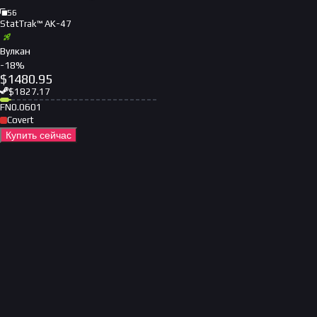
56
StatTrak™ AK-47
Вулкан
-
18
%
$
1480.95
$
1827.17
FN
0.0601
Covert
Купить сейчас