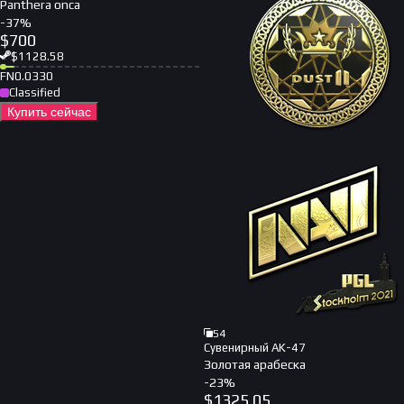
Panthera onca
-
37
%
$
700
$
1128.58
FN
0.0330
Classified
Купить сейчас
54
Сувенирный AK-47
Золотая арабеска
-
23
%
$
1325.05