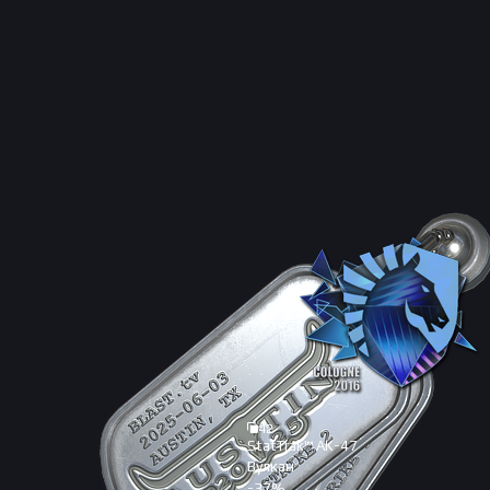
42
StatTrak™ AK-47
Вулкан
-
37
%