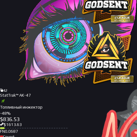
42
StatTrak™ AK-47
Топливный инжектор
-
48
%
$
836.53
$
1613.63
FN
0.0687
Covert