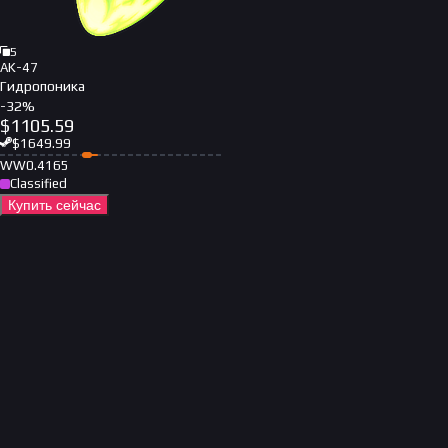
5
AK-47
Гидропоника
-
32
%
$
1105.59
$
1649.99
WW
0.4165
Classified
Купить сейчас