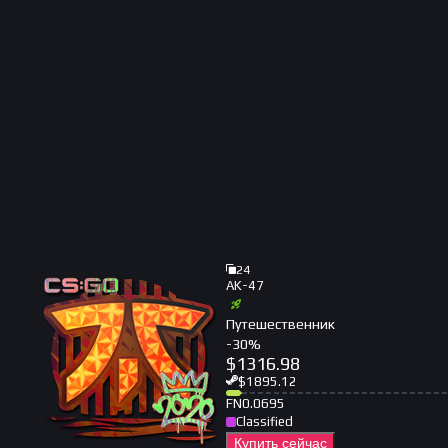
24
AK-47
Путешественник
-
30
%
$
1316.98
$
1895.12
FN
0.0695
Classified
Купить сейчас