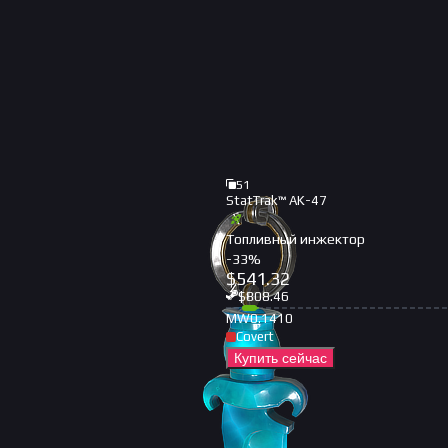
51
StatTrak™ AK-47
Топливный инжектор
-
33
%
$
541.32
$
808.46
MW
0.1410
Covert
Купить сейчас