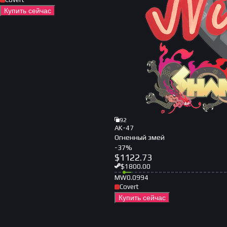
Купить сейчас
92
AK-47
Огненный змей
-
37
%
$
1122.73
$
1800.00
MW
0.0994
Covert
Купить сейчас