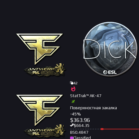
42
StatTrak™ AK-47
Поверхностная закалка
-
45
%
$
363.96
$
664.35
BS
0.4847
Classified