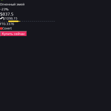
Огненный змей
-
23
%
$
837.5
$
1096.15
FT
0.3376
Covert
Купить сейчас