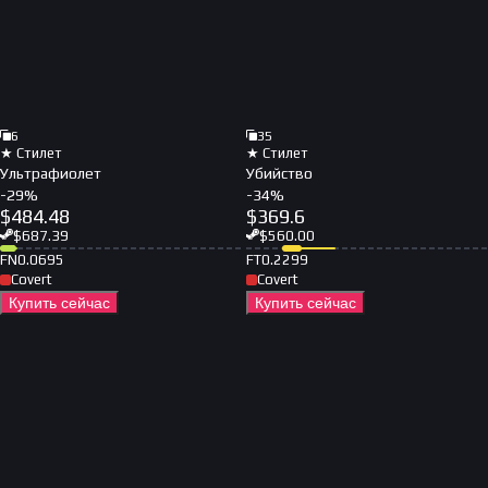
6
35
★ Стилет
★ Стилет
Ультрафиолет
Убийство
-
29
%
-
34
%
$
484.48
$
369.6
$
687.39
$
560.00
FN
0.0695
FT
0.2299
Covert
Covert
Купить сейчас
Купить сейчас