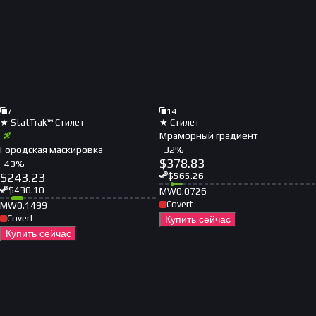
7
14
★ StatTrak™ Стилет
★ Стилет
Мраморный градиент
Городская маскировка
-
32
%
$
378.83
-
43
%
$
243.23
$
565.26
$
430.10
MW
0.0726
Covert
MW
0.1499
Covert
Купить сейчас
Купить сейчас