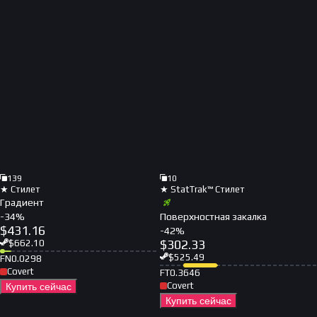
139
10
★ Стилет
★ StatTrak™ Стилет
Градиент
-
34
%
Поверхностная закалка
$
431.16
-
42
%
$
302.33
$
662.10
$
525.49
FN
0.0298
Covert
FT
0.3646
Covert
Купить сейчас
Купить сейчас