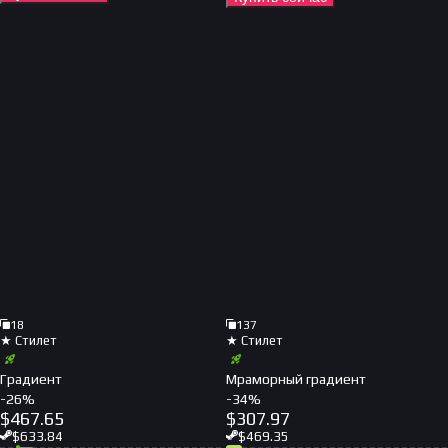
18
137
★ Стилет
★ Стилет
Градиент
Мраморный градиент
-
26
%
-
34
%
$
467.65
$
307.97
$
633.84
$
469.35