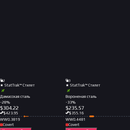
2
3
★ StatTrak™ Стилет
★ StatTrak™ Стилет
Дамасская сталь
Вороненая сталь
-
28
%
-
33
%
$
304.22
$
235.57
$
423.95
$
355.16
WW
0.3819
WW
0.4481
Covert
Covert