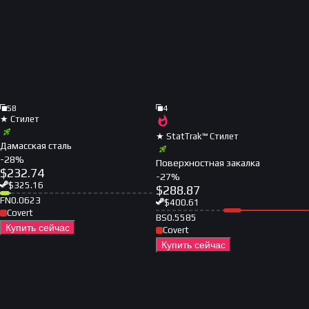
58
4
★ Стилет
★ StatTrak™ Стилет
Дамасская сталь
-
28
%
Поверхностная закалка
$
232.74
-
27
%
$
325.16
$
288.87
FN
0.0623
$
400.61
Covert
BS
0.5585
Купить сейчас
Covert
Купить сейчас