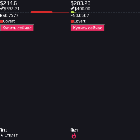
$
214.6
$
283.23
$
332.21
$
400.00
BS
0.7577
FN
0.0507
Covert
Covert
Купить сейчас
Купить сейчас
13
21
★ Стилет