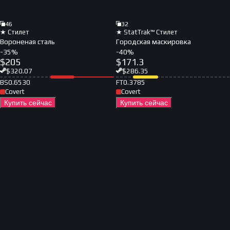
46
32
★ Стилет
★ StatTrak™ Стилет
Вороненая сталь
Городская маскировка
-
35
%
-
40
%
$
205
$
171.3
$
320.07
$
286.35
BS
0.6530
FT
0.3785
Covert
Covert
Купить сейчас
Купить сейчас