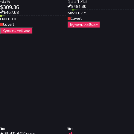
$
331.43
-
33
%
$
309.36
$
481.30
$
467.68
MW
0.0779
Covert
FN
0.0330
Covert
Купить сейчас
Купить сейчас
8
3
★ StatTrak™ Стилет