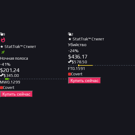
9
2
★ StatTrak™ Стилет
Убийство
★ StatTrak™ Стилет
-
24
%
$
436.17
Ночная полоса
$
578.50
-
41
%
FT
0.1591
$
201.24
Covert
$
345.00
Купить сейчас
MW
0.1299
Covert
Купить сейчас