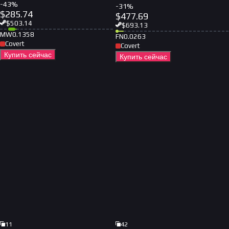
-
43
%
-
31
%
$
285.74
$
477.69
$
503.14
$
693.13
MW
0.1358
FN
0.0263
Covert
Covert
Купить сейчас
Купить сейчас
11
42