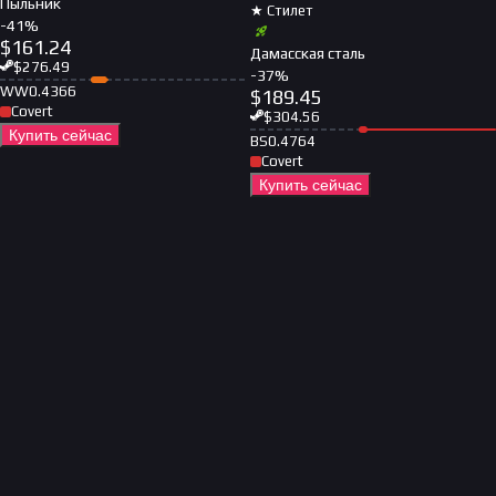
Пыльник
★ Стилет
-
41
%
$
161.24
Дамасская сталь
$
276.49
-
37
%
WW
0.4366
$
189.45
Covert
$
304.56
Купить сейчас
BS
0.4764
Covert
Купить сейчас