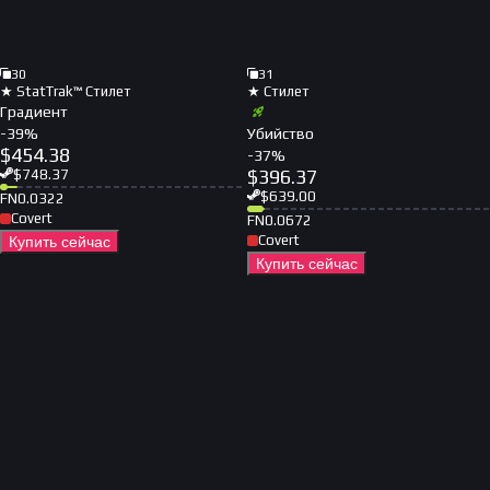
30
31
★ StatTrak™ Стилет
★ Стилет
Градиент
-
39
%
Убийство
$
454.38
-
37
%
$
396.37
$
748.37
$
639.00
FN
0.0322
Covert
FN
0.0672
Covert
Купить сейчас
Купить сейчас