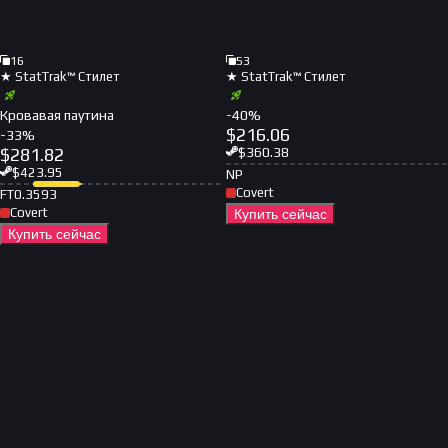
16
53
★ StatTrak™ Стилет
★ StatTrak™ Стилет
Кровавая паутина
-
40
%
$
216.06
-
33
%
$
281.82
$
360.38
$
423.95
NP
Covert
FT
0.3593
Covert
Купить сейчас
Купить сейчас