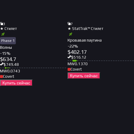
3
7
★ Стилет
★ StatTrak™ Стилет
Кровавая паутина
Phase 1
-
22
%
Волны
$
402.17
-
15
%
$
516.12
$
634.7
MW
0.1370
$
749.48
Covert
MW
0.0743
Купить сейчас
Covert
Купить сейчас