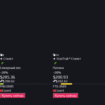
9
14
★ Стилет
★ StatTrak™ Стилет
Северный лес
Патина
-
28
%
-
28
%
$
285.36
$
200.93
$
396.62
$
282.62
FN
0.0685
FT
0.3689
Covert
Covert
Купить сейчас
Купить сейчас