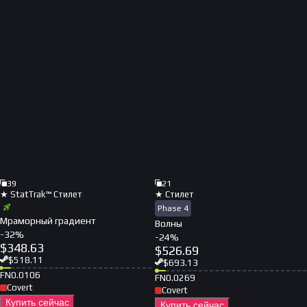
39
21
★ StatTrak™ Стилет
★ Стилет
Phase 4
Мраморный градиент
Волны
-
32
%
-
24
%
$
348.63
$
526.69
$
518.11
$
693.13
FN
0.0106
FN
0.0269
Covert
Covert
Купить сейчас
Купить сейчас