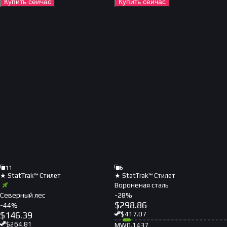
Купить сейчас
Купить сейчас
11
6
★ StatTrak™ Стилет
★ StatTrak™ Стилет
Вороненая сталь
Северный лес
-
28
%
$
298.86
-
44
%
$
146.39
$
417.07
$
264.81
MW
0.1437