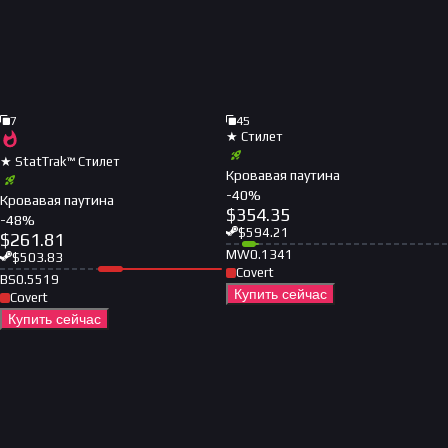
7
45
★ Стилет
★ StatTrak™ Стилет
Кровавая паутина
-
40
%
Кровавая паутина
$
354.35
-
48
%
$
594.21
$
261.81
MW
0.1341
$
503.83
Covert
BS
0.5519
Купить сейчас
Covert
Купить сейчас