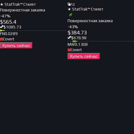
★ StatTrak™ Стилет
12
★ StatTrak™ Стилет
Поверхностная закалка
-
47
%
Поверхностная закалка
$
565.4
-
43
%
$
1085.73
$
384.73
FN
0.0289
$
678.98
Covert
MW
0.1308
Купить сейчас
Covert
Купить сейчас