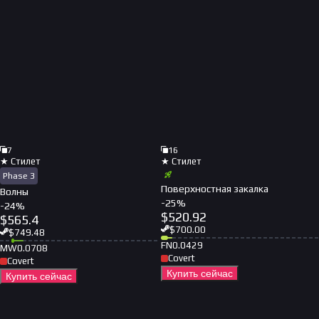
7
16
★ Стилет
★ Стилет
Phase 3
Поверхностная закалка
Волны
-
25
%
-
24
%
$
520.92
$
565.4
$
700.00
$
749.48
FN
0.0429
MW
0.0708
Covert
Covert
Купить сейчас
Купить сейчас