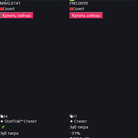
MW
0.0741
FN
0.0699
Covert
Covert
Купить сейчас
Купить сейчас
34
17
★ StatTrak™ Стилет
★ Стилет
Зуб тигра
Зуб тигра
-
31
%