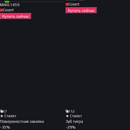
Covert
MW
0.1459
Covert
Купить сейчас
Купить сейчас
57
112
★ Стилет
★ Стилет
Поверхностная закалка
Зуб тигра
-
35
%
-
29
%