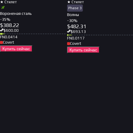
★ Стилет
★ Стилет
Phase 3
Вороненая сталь
Волны
-
35
%
-
30
%
$
388.22
$
482.31
$
600.00
$
693.13
FN
0.0414
FN
0.0117
Covert
Covert
Купить сейчас
Купить сейчас