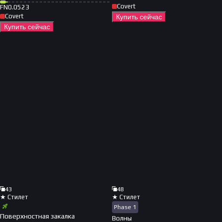
Covert
FN
0.0523
Covert
Купить сейчас
Купить сейчас
43
48
★ Стилет
★ Стилет
Phase 1
Поверхностная закалка
Волны