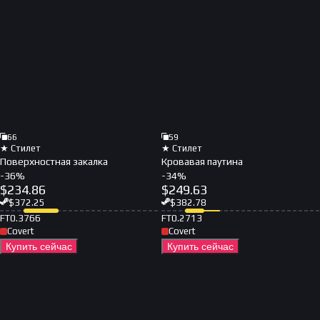
66
59
★ Стилет
★ Стилет
Поверхностная закалка
Кровавая паутина
-
36
%
-
34
%
$
234.86
$
249.63
$
372.25
$
382.78
FT
0.3766
FT
0.2713
Covert
Covert
Купить сейчас
Купить сейчас