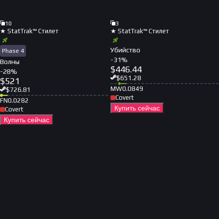
10
3
★ StatTrak™ Стилет
★ StatTrak™ Стилет
Убийство
Phase 4
-
31
%
Волны
$
446.44
-
28
%
$
651.28
$
521
MW
0.0849
$
726.81
Covert
FN
0.0282
Купить сейчас
Covert
Купить сейчас