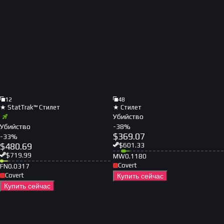
12
48
★ StatTrak™ Стилет
★ Стилет
Убийство
Убийство
-
38
%
$
369.07
-
33
%
$
480.69
$
601.33
$
719.99
MW
0.1180
Covert
FN
0.0317
Covert
Купить сейчас
Купить сейчас