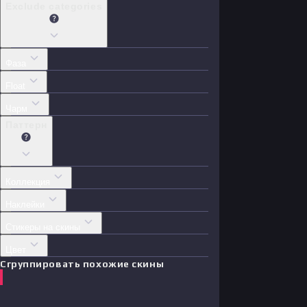
Exclude categories
Фаза
Float
Чарм
Паттерн
Коллекция
Наклейки
Стикеры на скины
Цвет
Сгруппировать похожие скины