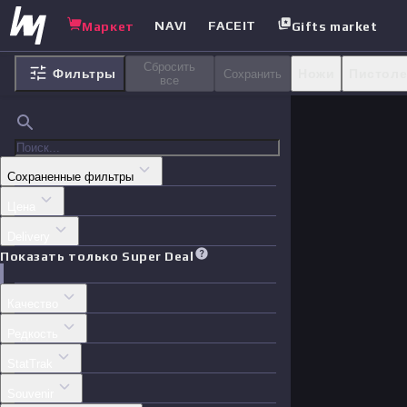
NAVI
FACEIT
Маркет
Gifts market
Сбросить
Фильтры
Ножи
Пистол
Сохранить
все
Агенты
Стике
Сохраненные фильтры
Цена
Delivery
Показать только Super Deal
Качество
Редкость
StatTrak
Souvenir