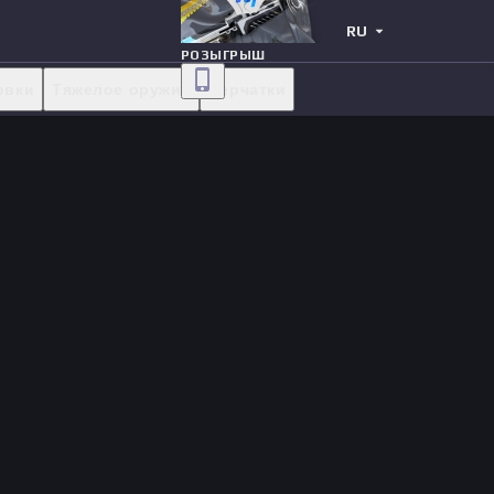
RU
РОЗЫГРЫШ
овки
Тяжелое оружие
Перчатки