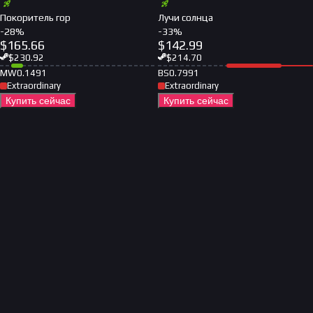
Покоритель гор
Лучи солнца
-
28
%
-
33
%
$
165.66
$
142.99
$
230.92
$
214.70
MW
0.1491
BS
0.7991
Extraordinary
Extraordinary
Купить сейчас
Купить сейчас