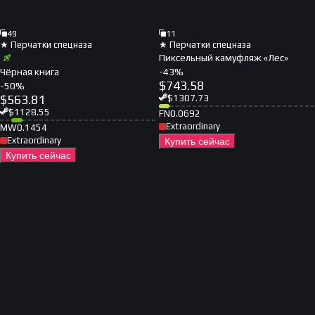
49
11
★ Перчатки спецназа
★ Перчатки спецназа
Пиксельный камуфляж «Лес»
Чёрная книга
-
43
%
$
743.58
-
50
%
$
563.81
$
1307.73
$
1128.55
FN
0.0692
Extraordinary
MW
0.1454
Extraordinary
Купить сейчас
Купить сейчас