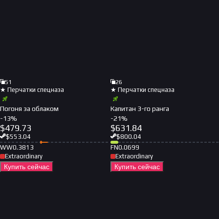
51
26
★ Перчатки спецназа
★ Перчатки спецназа
Погоня за облаком
Капитан 3-го ранга
-
13
%
-
21
%
$
479.73
$
631.84
$
553.04
$
800.04
WW
0.3813
FN
0.0699
Extraordinary
Extraordinary
Купить сейчас
Купить сейчас