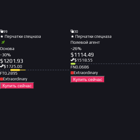
99
30
★ Перчатки спецназа
★ Перчатки спецназа
Полевой агент
Основа
-
26
%
$
1114.49
-
30
%
$
1201.93
$
1518.55
$
1725.00
FN
0.0686
Extraordinary
FT
0.2895
Extraordinary
Купить сейчас
Купить сейчас