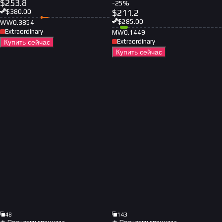
$
253.8
-
25
%
$
211.2
$
380.00
$
285.00
WW
0.3854
Extraordinary
MW
0.1449
Extraordinary
Купить сейчас
Купить сейчас
48
143