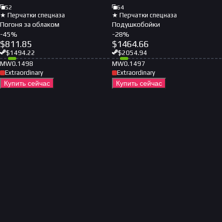
52
64
★ Перчатки спецназа
★ Перчатки спецназа
Погоня за облаком
Подушкобойки
-
45
%
-
28
%
$
811.85
$
1464.66
$
1494.22
$
2054.94
MW
0.1498
MW
0.1497
Extraordinary
Extraordinary
Купить сейчас
Купить сейчас