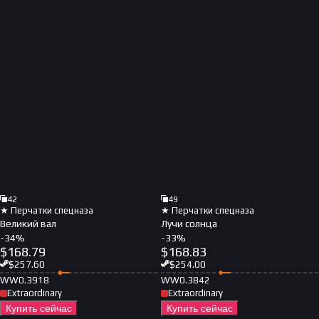
42
49
★ Перчатки спецназа
★ Перчатки спецназа
Великий вал
Лучи солнца
-
34
%
-
33
%
$
168.79
$
168.83
$
257.60
$
254.00
WW
0.3918
WW
0.3842
Extraordinary
Extraordinary
Купить сейчас
Купить сейчас