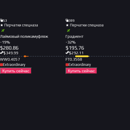
53
389
★ Перчатки спецназа
★ Перчатки спецназа
Лаймовый поликамуфляж
Градиент
-
19
%
-
32
%
$
280.86
$
195.76
$
349.99
$
292.11
WW
0.4057
FT
0.3568
Extraordinary
Extraordinary
Купить сейчас
Купить сейчас