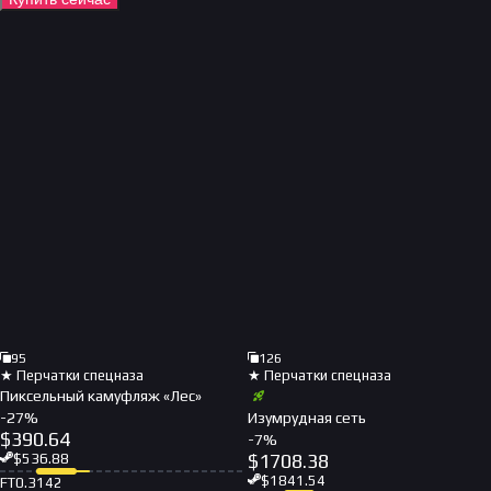
95
126
★ Перчатки спецназа
★ Перчатки спецназа
Пиксельный камуфляж «Лес»
-
27
%
Изумрудная сеть
$
390.64
-
7
%
$
1708.38
$
536.88
$
1841.54
FT
0.3142