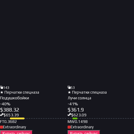
143
53
★ Перчатки спецназа
★ Перчатки спецназа
Подушкобойки
Лучи солнца
-
40
%
-
41
%
$
388.32
$
361.9
$
653.39
$
623.09
FT
0.3682
MW
0.1498
Extraordinary
Extraordinary
Купить сейчас
Купить сейчас