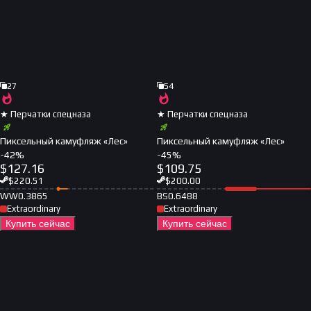
27
54
★ Перчатки спецназа
★ Перчатки спецназа
Пиксельный камуфляж «Лес»
Пиксельный камуфляж «Лес»
-
42
%
-
45
%
$
127.16
$
109.75
$
220.51
$
200.00
WW
0.3865
BS
0.6488
Extraordinary
Extraordinary
Купить сейчас
Купить сейчас