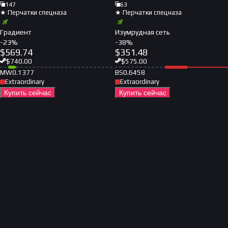
147
63
★ Перчатки спецназа
★ Перчатки спецназа
Градиент
Изумрудная сеть
-
23
%
-
38
%
$
569.74
$
351.48
$
740.00
$
575.00
MW
0.1377
BS
0.6458
Extraordinary
Extraordinary
Купить сейчас
Купить сейчас