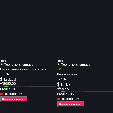
56
66
★ Перчатки спецназа
★ Перчатки спецназа
Пиксельный камуфляж «Лес»
-
38
%
Великий вал
$
428.38
-
24
%
$
434.7
$
695.00
$
577.27
MW
0.1485
Extraordinary
MW
0.1486
Extraordinary
Купить сейчас
Купить сейчас