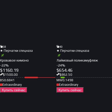
58
40
★ Перчатки спецназа
★ Перчатки спецназа
Кровавое кимоно
Лаймовый поликамуфляж
-
22
%
-
24
%
$
1160.19
$
654.46
$
1500.00
$
862.50
BS
0.6841
MW
0.1498
Extraordinary
Extraordinary
Купить сейчас
Купить сейчас