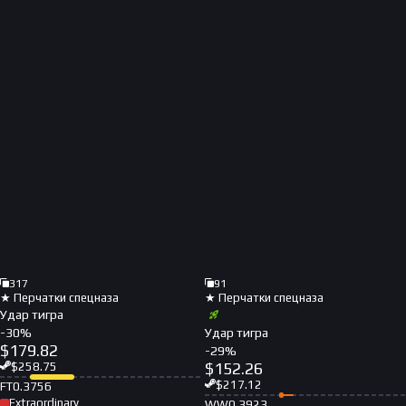
317
91
★ Перчатки спецназа
★ Перчатки спецназа
Удар тигра
-
30
%
Удар тигра
$
179.82
-
29
%
$
152.26
$
258.75
$
217.12
FT
0.3756
Extraordinary
WW
0.3923