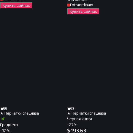
Extraordinary
Купить сейчас
Купить сейчас
55
93
★ Перчатки спецназа
★ Перчатки спецназа
Чёрная книга
Градиент
-
27
%
$
193.63
-
32
%