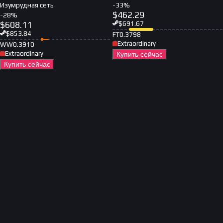
Изумрудная сеть
-
33
%
$
462.29
-
28
%
$
608.11
$
691.67
$
853.84
FT
0.3798
Extraordinary
WW
0.3910
Extraordinary
Купить сейчас
Купить сейчас