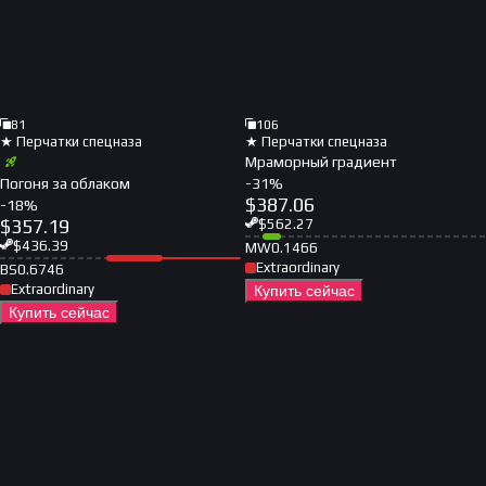
81
106
★ Перчатки спецназа
★ Перчатки спецназа
Мраморный градиент
Погоня за облаком
-
31
%
$
387.06
-
18
%
$
357.19
$
562.27
$
436.39
MW
0.1466
Extraordinary
BS
0.6746
Extraordinary
Купить сейчас
Купить сейчас