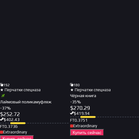
192
180
★ Перчатки спецназа
★ Перчатки спецназа
Чёрная книга
Лаймовый поликамуфляж
-
35
%
$
270.29
-
37
%
$
252.72
$
419.94
$
402.43
FT
0.3751
Extraordinary
FT
0.3736
Extraordinary
Купить сейчас
Купить сейчас