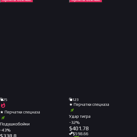
25
123
★ Перчатки спецназа
★ Перчатки спецназа
Удар тигра
-
32
%
Подушкобойки
$
401.78
-
43
%
$
598.66
$
338.8