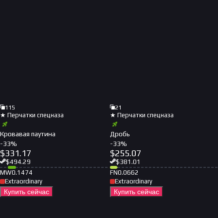
115
21
★ Перчатки спецназа
★ Перчатки спецназа
Кровавая паутина
Дробь
-
33
%
-
33
%
$
331.17
$
255.07
$
494.29
$
381.01
MW
0.1474
FN
0.0662
Extraordinary
Extraordinary
Купить сейчас
Купить сейчас