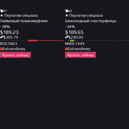
91
82
★ Перчатки спецназа
★ Перчатки спецназа
Лаймовый поликамуфляж
Шоколадный «честерфилд»
-
38
%
-
34
%
$
189.23
$
189.65
$
305.79
$
290.00
BS
0.5863
MW
0.1449
Extraordinary
Extraordinary
Купить сейчас
Купить сейчас