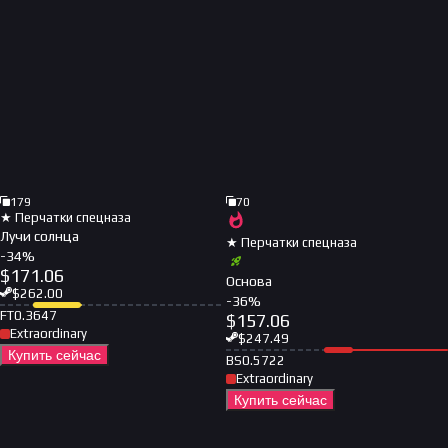
179
70
★ Перчатки спецназа
Лучи солнца
★ Перчатки спецназа
-
34
%
$
171.06
Основа
$
262.00
-
36
%
FT
0.3647
$
157.06
Extraordinary
$
247.49
Купить сейчас
BS
0.5722
Extraordinary
Купить сейчас