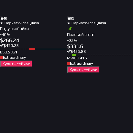
40
95
★ Перчатки спецназа
★ Перчатки спецназа
Подушкобойки
-
40
%
Полевой агент
$
266.24
-
22
%
$
331.6
$
450.28
$
426.88
BS
0.5361
Extraordinary
MW
0.1416
Extraordinary
Купить сейчас
Купить сейчас