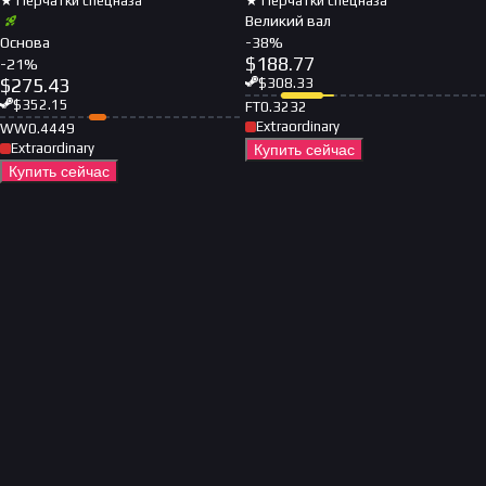
★ Перчатки спецназа
★ Перчатки спецназа
Великий вал
Основа
-
38
%
$
188.77
-
21
%
$
275.43
$
308.33
$
352.15
FT
0.3232
Extraordinary
WW
0.4449
Extraordinary
Купить сейчас
Купить сейчас