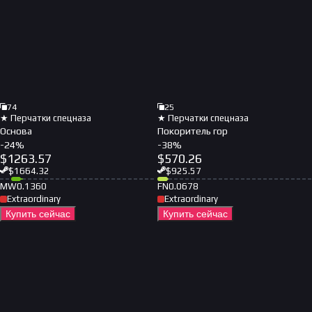
74
25
★ Перчатки спецназа
★ Перчатки спецназа
Основа
Покоритель гор
-
24
%
-
38
%
$
1263.57
$
570.26
$
1664.32
$
925.57
MW
0.1360
FN
0.0678
Extraordinary
Extraordinary
Купить сейчас
Купить сейчас