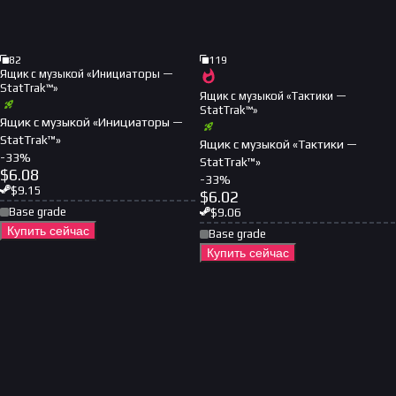
82
119
Ящик с музыкой «Инициаторы —
StatTrak™»
Ящик с музыкой «Тактики —
StatTrak™»
Ящик с музыкой «Инициаторы —
StatTrak™»
Ящик с музыкой «Тактики —
-
33
%
StatTrak™»
$
6.08
-
33
%
$
9.15
$
6.02
Base grade
$
9.06
Купить сейчас
Base grade
Купить сейчас