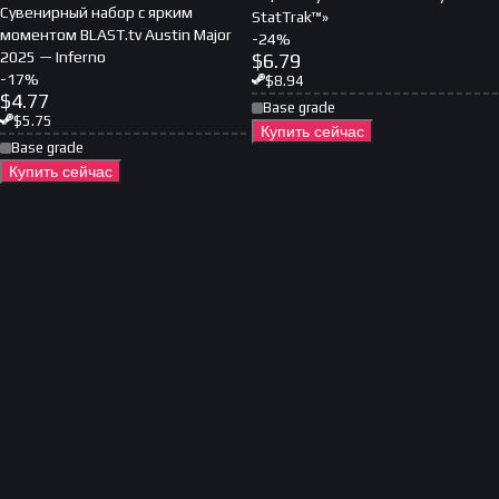
Сувенирный набор с ярким
StatTrak™»
моментом BLAST.tv Austin Major
-
24
%
2025 — Inferno
$
6.79
-
17
%
$
8.94
$
4.77
Base grade
$
5.75
Купить сейчас
Base grade
Купить сейчас