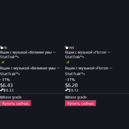
78
199
Ящик с музыкой «Великие умы —
Ящик с музыкой «Потоп —
StatTrak™»
StatTrak™»
Ящик с музыкой «Великие умы —
Ящик с музыкой «Потоп —
StatTrak™»
StatTrak™»
-
31
%
-
31
%
$
6.43
$
6.28
$
9.33
$
9.12
Base grade
Base grade
Купить сейчас
Купить сейчас