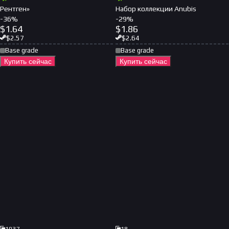
Рентген»
Набор коллекции Anubis
-
36
%
-
29
%
$
1.64
$
1.86
$
2.57
$
2.64
Base grade
Base grade
Купить сейчас
Купить сейчас