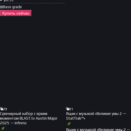
Base grade
Купить сейчас
29
81
Сувенирный набор с ярким
Ящик с музыкой «Великие умы 2 —
моментом BLAST.tv Austin Major
StatTrak™»
2025 — Inferno
Ящик с музыкой «Великие умы 2 —