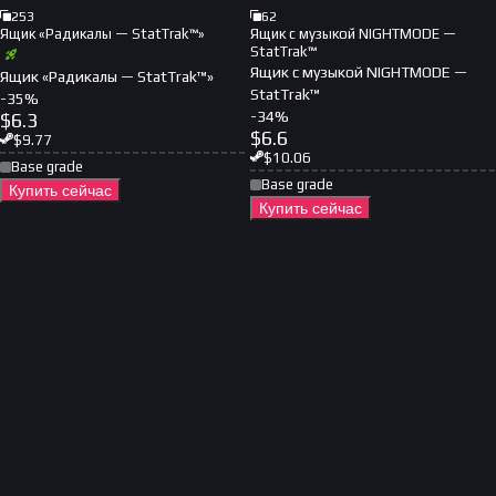
253
62
Ящик «Радикалы — StatTrak™»
Ящик с музыкой NIGHTMODE —
StatTrak™
Ящик с музыкой NIGHTMODE —
Ящик «Радикалы — StatTrak™»
StatTrak™
-
35
%
-
34
%
$
6.3
$
6.6
$
9.77
$
10.06
Base grade
Base grade
Купить сейчас
Купить сейчас