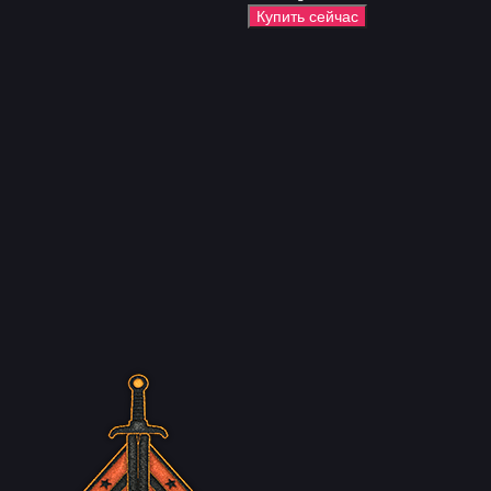
Купить сейчас