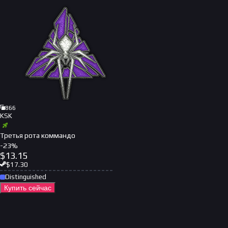
866
KSK
Третья рота коммандо
-
23
%
$
13.15
$
17.30
Distinguished
Купить сейчас