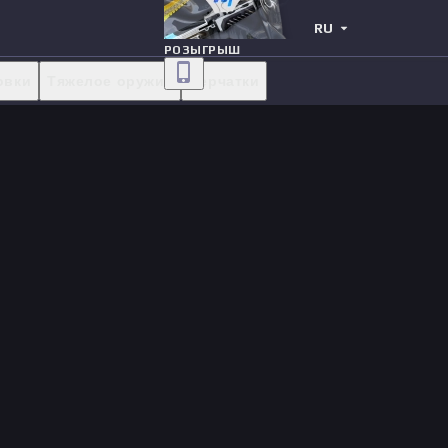
RU
РОЗЫГРЫШ
овки
Тяжелое оружие
Перчатки