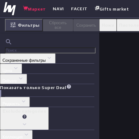
NAVI
FACEIT
Маркет
Gifts market
Сбросить
Фильтры
Ножи
Пистол
Сохранить
все
Агенты
Стике
Сохраненные фильтры
Цена
Delivery
Показать только Super Deal
Редкость
Exclude categories
Коллекция