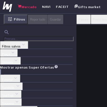
NAVI
FACEIT
Mercado
Gifts market
Filtros
Facas
Pistolas
Repor tudo
Guardar
Adesivos
Cas
Filtros salvos
Preço
Delivery
Mostrar apenas Super Ofertas
Exterior
Raridade.
StatTrak
Souvenir