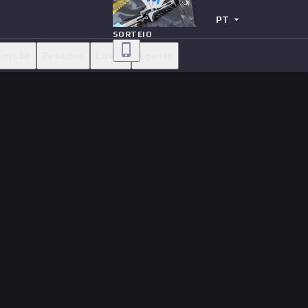
PT
SORTEIO
ecisão
Pesadas
Luvas
Agente