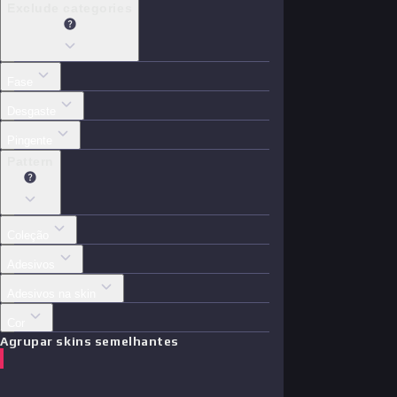
Exclude categories
Fase
Desgaste
Pingente
Pattern
Coleção
Adesivos
Adesivos na skin
Cor
Agrupar skins semelhantes