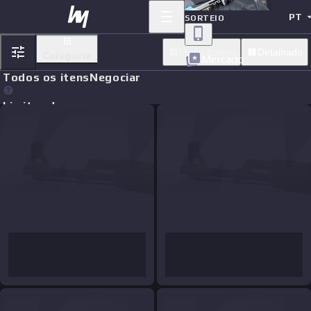
PT
SORTEIO
Modo basico
Detalhado
Categoria
Mercado
Todos os itens
Negociar
Limit orders