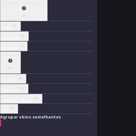
Exclude categories
Fase
Desgaste
Pingente
Pattern
Coleção
Adesivos
Adesivos na skin
Cor
Agrupar skins semelhantes