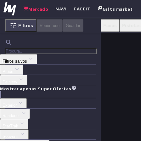
NAVI
FACEIT
Mercado
Gifts market
Filtros
Facas
Pistolas
Repor tudo
Guardar
Adesivos
Cas
Filtros salvos
Preço
Delivery
Mostrar apenas Super Ofertas
Exterior
Raridade.
StatTrak
Souvenir