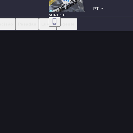
PT
SORTEIO
ecisão
Pesadas
Luvas
Agente