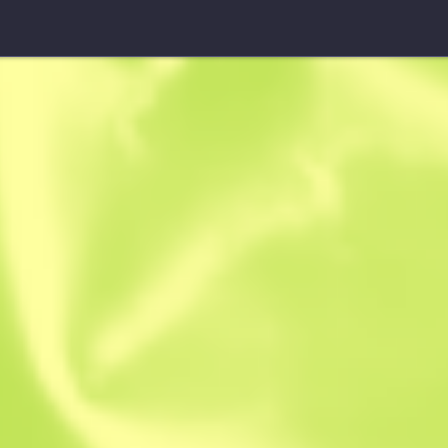
USP-S
Torque
B
S
0.4548
$
1.67
-
$
1.97
Anonymous sh
Membro desde: 