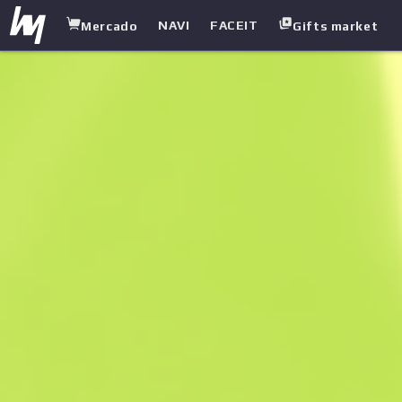
NAVI
FACEIT
Mercado
Gifts market
white.market
/
Pistolas
/
USP-S
/
Torque