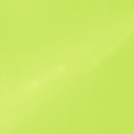
Ofertas similares
StatTrak
Souvenir
B
S
$1.68
W
W
$0.7
F
T
$0.63