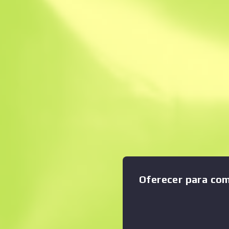
Venda instantâne
Descrição
Condição: Gasto Sendo das 
Counter-Strike Source, a pis
Ampliar o gráfico
:
tem um menor recuo e cha
os seus disparos. Esta arma 
com um moderno design pre
Eles estão a manipular-te, K
consegues ver isso, estás 
pensas... - Felix Riley, Com
Оferecer para co