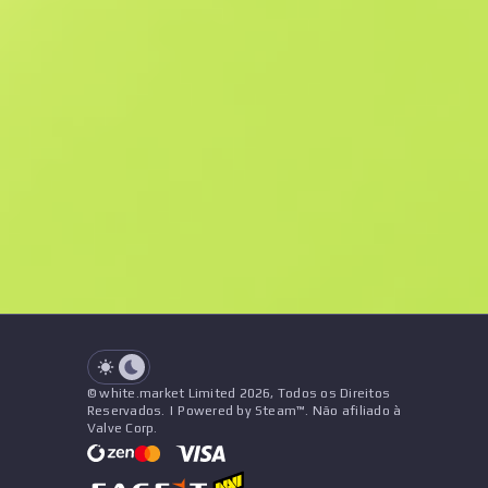
M
W
$1.13
F
N
$2.14
StatTrak
Souvenir
See all offers
Desgaste
Nome
Pattern
Adesivos
&
Pingente
V
See all offers
© white.market Limited 2026, Todos os Direitos
Reservados. | Powered by Steam™. Não afiliado à
Valve Corp.