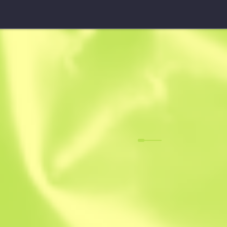
UMP-45
Crime Scene
F
N
0.0193
$
100.07
$
16
Anonymous sh
Membro desde: 