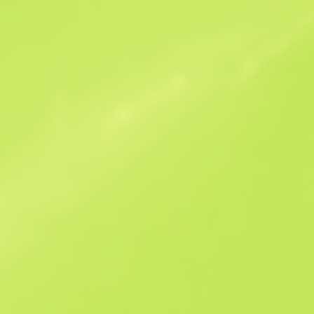
Ofertas similares
B
S
$1405.42
W
W
$188.58
F
T
$71.78
M
W
$78
F
N
$100.07