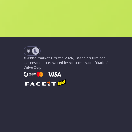
See all offers
Desgaste
Nome
Pattern
Adesivos
&
Pingente
V
See all offers
© white.market Limited 2026, Todos os Direitos
Reservados. | Powered by Steam™. Não afiliado à
Valve Corp.