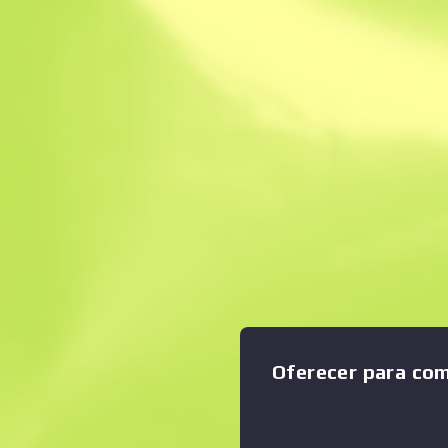
Venda instantâne
Descrição
Condição: Original de Fábric
como uma filha incompreend
Ampliar o gráfico
:
submetralhadoras, a UMP45
versátil e ótima a disparar
o seu carregador tem relati
Esta arma em particular foi
uma fita de segurança amar
vermelho e azul. Desimpeça
a fazer… A Coleção Control
Оferecer para co