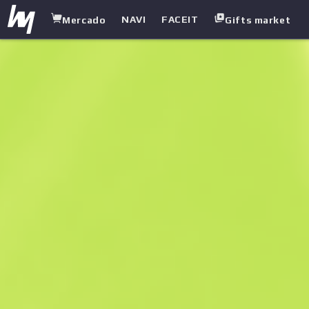
NAVI
FACEIT
Mercado
Gifts market
white.market
/
Pistolas-metralhadoras
/
UMP-45
/
Crime Scene