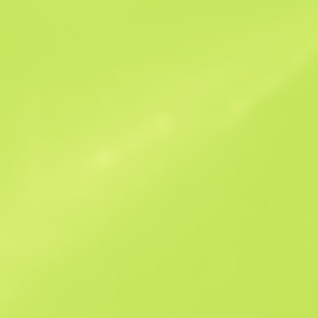
Ofertas similares
StatTrak
B
S
$1.08
W
W
$1.1
F
T
$1.03
M
W
$1.42