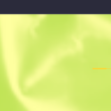
UMP-45 StatTrak™
Exposure
F
T
0.2355
$
1.11
-
$
1.47
Anonymous sh
Membro desde: 