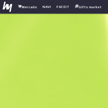
NAVI
FACEIT
Mercado
Gifts market
white.market
/
Pistolas-metralhadoras
/
UMP-45
/
Exposure