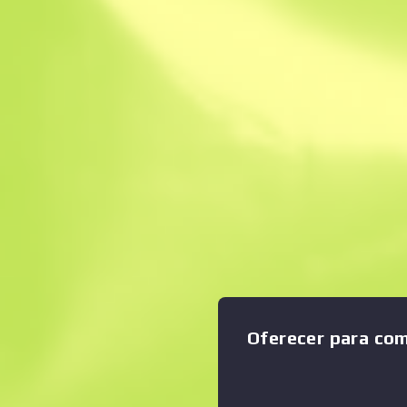
Venda instantâne
Descrição
Condição: Testado no Terre
considerada como uma filha
Ampliar o gráfico
:
família das submetralhador
automática versátil e ótima 
próximos, porém o seu carr
poucas balas. Esta arma em p
forma que se pareça com um r
tudo. "Por favor, remova to
dos seus bolsos" A Coleção
Оferecer para co