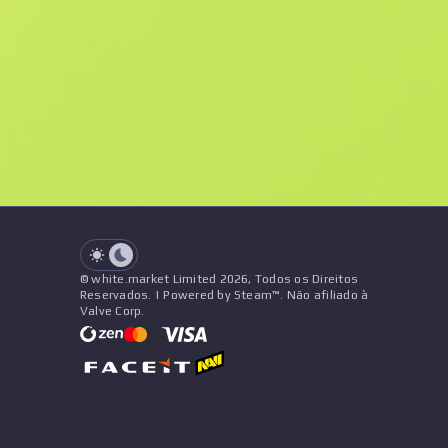
F
N
$2.93
StatTrak
See all offers
Desgaste
Nome
Pattern
Adesivos
&
Pingente
V
See all offers
© white.market Limited 2026, Todos os Direitos
Reservados. | Powered by Steam™. Não afiliado à
Valve Corp.