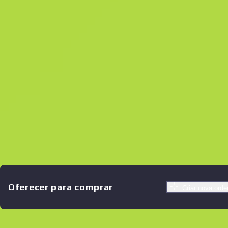
Оferecer para comprar
Criar nova ord
Ofertas similares
StatTrak