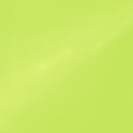
Ofertas similares
Souvenir
B
S
$0.23
W
W
$0.27
F
T
$0.21
M
W
$0.45