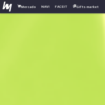
NAVI
FACEIT
Mercado
Gifts market
white.market
/
Espingardas
/
Silenciador M4A1
/
VariCamo