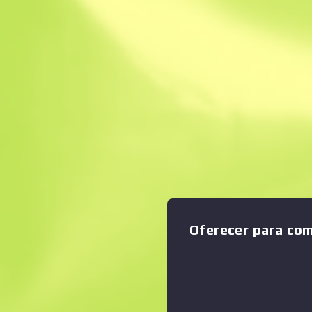
Venda instantâne
Descrição
Condição: Original de Fábric
tem menos capacidade de c
Ampliar o gráfico
:
mas dá disparos menos bar
recuo e uma melhor precisão
foi pintada com um padrão h
reconstrução só acontece ap
Dust 2
Оferecer para co