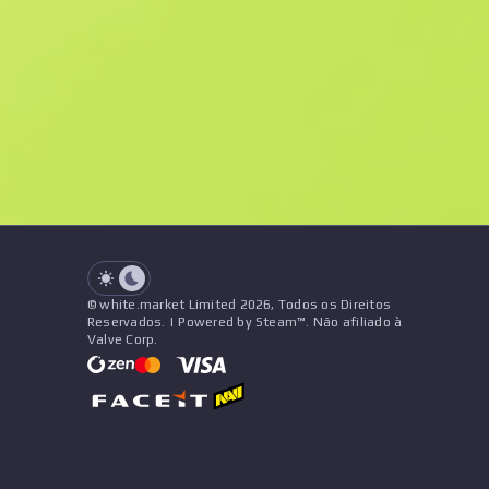
F
N
$2.19
Souvenir
See all offers
Desgaste
Nome
Pattern
Adesivos
&
Pingente
V
See all offers
© white.market Limited 2026, Todos os Direitos
Reservados. | Powered by Steam™. Não afiliado à
Valve Corp.