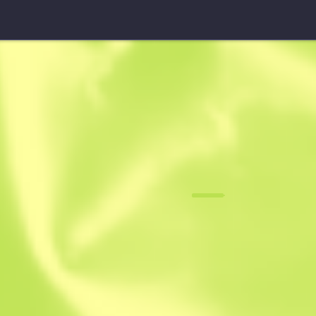
M4A1-S
VariCamo
F
N
0.0677
$
2.17
-
$
2.90
Anonymous sh
Membro desde: 