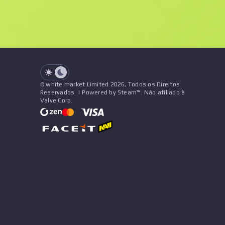
Desgaste
Preço
Nome
Pattern
Vendedor
See all offers
© white.market Limited 2026, Todos os Direitos
Reservados. | Powered by Steam™. Não afiliado à
Valve Corp.