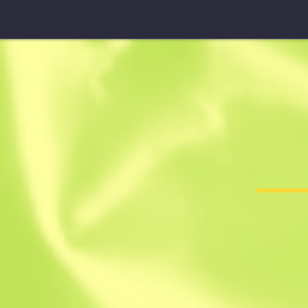
Luvas de Motociclista ★
Finish Line
F
T
0.3158
$
92.38
$
132.5
Anonymous sh
Membro desde: 