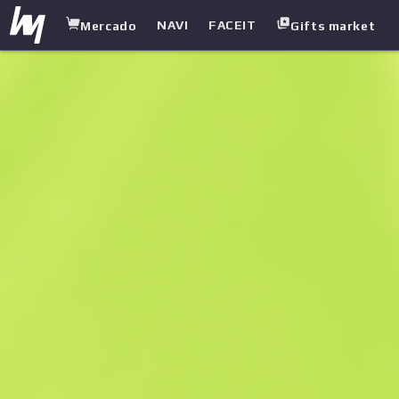
NAVI
FACEIT
Mercado
Gifts market
white.market
/
Luvas
/
Luvas de moto
/
Finish Line