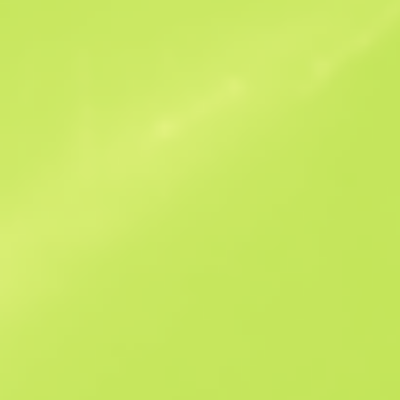
Ofertas similares
B
S
$60.49
W
W
$79.87
F
T
$92.38
M
W
$161.65
F
N
$509.43
See all offers