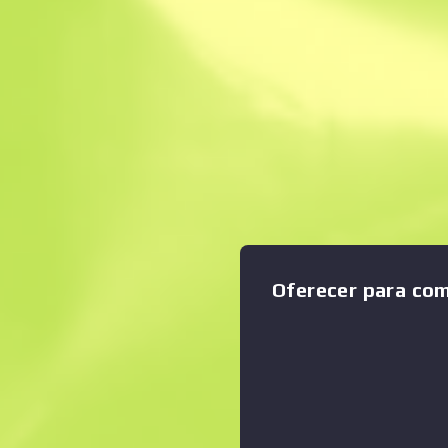
Venda instantâne
Descrição
Ampliar o gráfico
:
Condição: Testado no Terre
robusto protegem as mãos 
asfalto na eventualidade de
100 km/h.
Оferecer para co