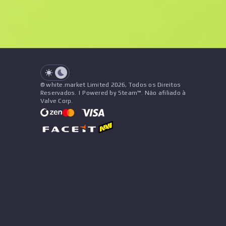
Desgaste
Preço
Nome
Pattern
Vendedor
See all offers
© white.market Limited 2026, Todos os Direitos
Reservados. | Powered by Steam™. Não afiliado à
Valve Corp.