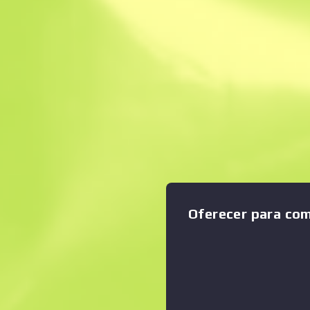
Venda instantâne
Descrição
Condição: Com Muito Uso Es
Ampliar o gráfico
:
protegem dos elementos,
tempo a sensibilidade táctil
foi entrelaçado com couro c
par de luvas uma aparência i
marca, não as tuas impressõ
Оferecer para co