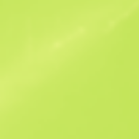
Ofertas similares
B
S
$153.11
W
W
$291.46
F
T
$1423.82
M
W
$1579.61
F
N
$2649.24
See all offers