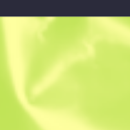
Luvas de Condutor ★
Crimson We
W
W
0.3938
$
291.46
$
50
Anonymous sh
Membro desde: 