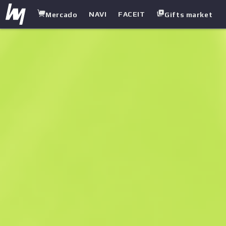
NAVI
FACEIT
Mercado
Gifts market
white.market
/
Luvas
/
Luvas de Motorista
/
Crimson Weave