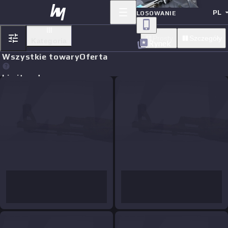
PL
LOSOWANIE
Prosty
Szczegóły
Kategoria
Rynek
Wszystkie towary
Oferta
Limit orders