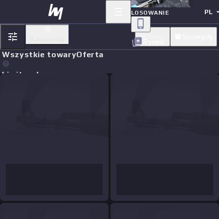
PL
LOSOWANIE
Prosty
Szczegóły
Kategoria
Rynek
Wszystkie towary
Oferta
Limit orders