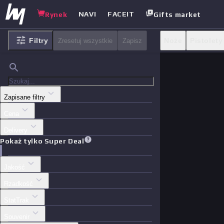
NAVI
FACEIT
Rynek
Gifts market
Filtry
Noże
Pistolety
Zresetuj wszystkie
Zapisz
Skrzynki
Inne
Zapisane filtry
Cena
Delivery
Pokaż tylko Super Deal
Jakość
Rzadkość
StatTrak
Souvenir