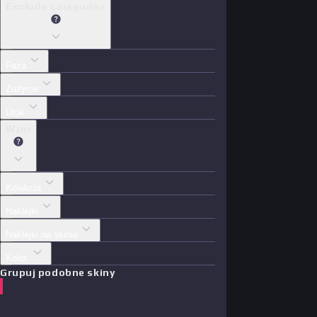
Exclude categories
Faza
Zużycie
Urok
Wzór
Kolekcja
Naklejki
Naklejki na skinie
Kolor.
Grupuj podobne skiny