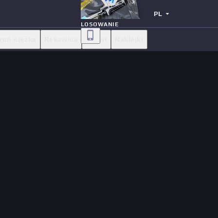
PL
LOSOWANIE
roń ciężka
Rękawice
Agent
Naklejki