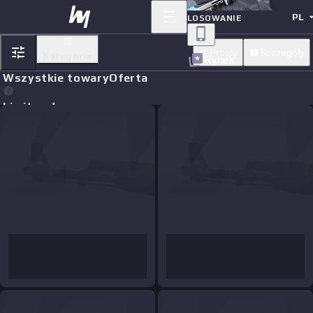
PL
LOSOWANIE
Prosty
Szczegóły
Kategoria
Rynek
Wszystkie towary
Oferta
Limit orders