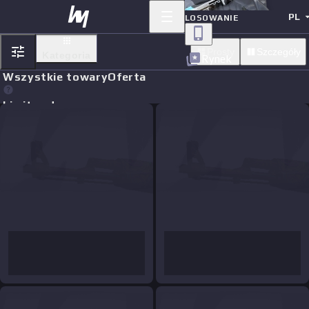
PL
LOSOWANIE
Prosty
Szczegóły
Kategoria
Rynek
Wszystkie towary
Oferta
Limit orders