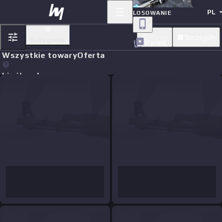
PL
LOSOWANIE
Prosty
Szczegóły
Kategoria
Rynek
Wszystkie towary
Oferta
Limit orders