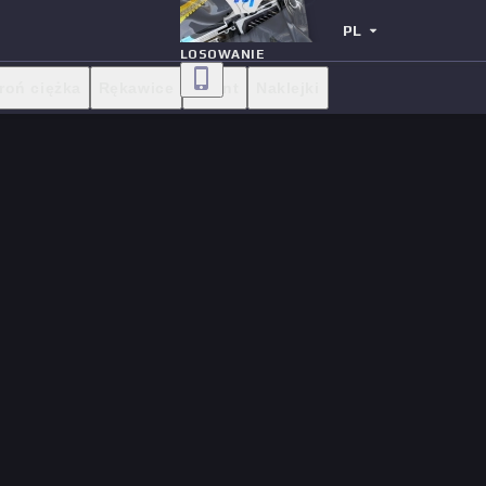
PL
LOSOWANIE
roń ciężka
Rękawice
Agent
Naklejki