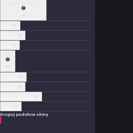
Exclude categories
Faza
Zużycie
Urok
Wzór
Kolekcja
Naklejki
Naklejki na skinie
Kolor.
Grupuj podobne skiny