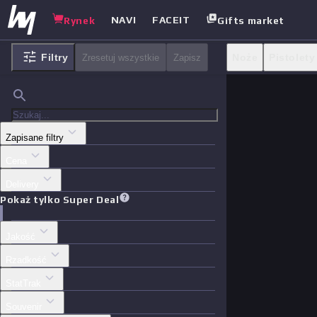
NAVI
FACEIT
Rynek
Gifts market
Filtry
Noże
Pistolety
Zresetuj wszystkie
Zapisz
Skrzynki
Inne
Zapisane filtry
Cena
Delivery
Pokaż tylko Super Deal
Jakość
Rzadkość
StatTrak
Souvenir