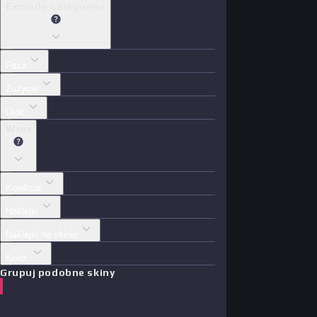
Exclude categories
Faza
Zużycie
Urok
Wzór
Kolekcja
Naklejki
Naklejki na skinie
Kolor.
Grupuj podobne skiny