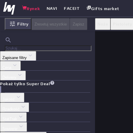
NAVI
FACEIT
Rynek
Gifts market
Filtry
Noże
Pistolety
Zresetuj wszystkie
Zapisz
Skrzynki
Inne
Zapisane filtry
Cena
Delivery
Pokaż tylko Super Deal
Jakość
Rzadkość
StatTrak
Souvenir