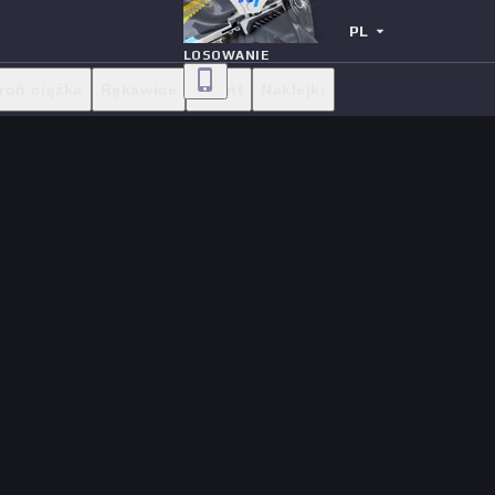
PL
LOSOWANIE
roń ciężka
Rękawice
Agent
Naklejki