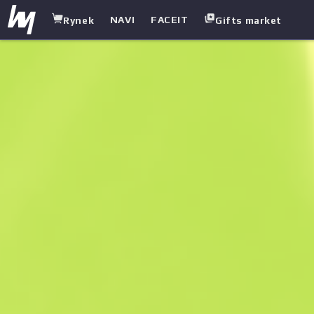
NAVI
FACEIT
Rynek
Gifts market
white.market
/
Pistolety maszynowe
/
UMP-45
/
Neo-noir