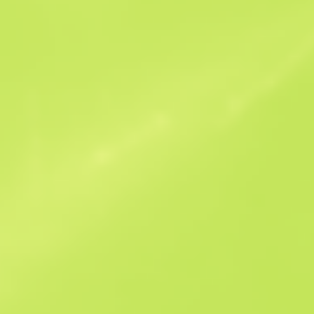
Podobne oferty
StatTrak
B
S
$3.83
W
W
$3.78
F
T
$4.7
M
W
$11.07