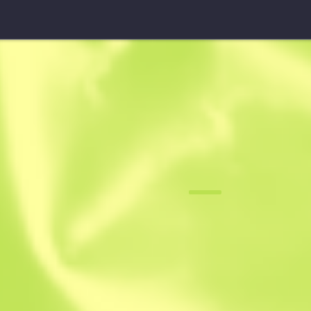
UMP-45
Neo-noir
F
N
0.0699
$
29.44
$
40.14
Anonymous sh
Członek od: 9.0