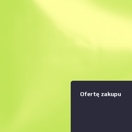
Natychmiastowa sp
Opis
Niezrozumiałe drugie dzieck
maszynowych - mały magazy
wada tej wszechstronnej bro
zasięgu. Broń została ozdo
Zwiększyć
:
wzorem w postaci stylizowan
błękitu i fuksji na szarym tle
orzekła, że pora opowiedzieć
Kolekcja Galerii
Оfertę zakupu