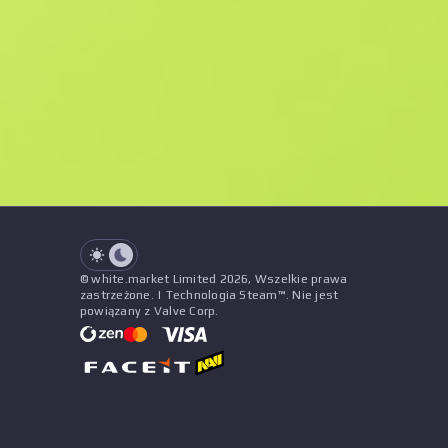
F
N
$26.71
StatTrak
See all offers
Zużycie
Tytuł
Wzór
Naklejki
&
Urok
Sprzedawc
See all offers
© white.market Limited 2026, Wszelkie prawa
zastrzeżone. | Technologia Steam™. Nie jest
powiązany z Valve Corp.